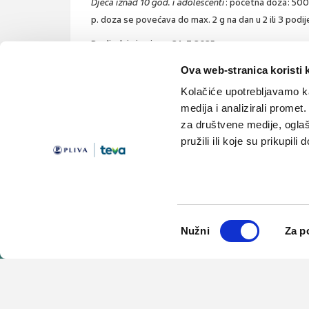
Djeca iznad 10 god. i adolescenti
: početna doza: 500 
p. doza se povećava do max. 2 g na dan u 2 ili 3 podij
Posljednja izmjena: 24. 7. 2025.
Ova web-stranica koristi 
Kolačiće upotrebljavamo ka
medija i analizirali promet
za društvene medije, oglaš
pružili ili koje su prikupili
Teme
Edukacija
Članci
Knjižnica
Vijesti
Medicus
Odabir
Lijekovi
Linkovi
Nužni
Za p
pristanka
© 2001-2026 PLIVA HRVATSKA d.o.o. Sva prava pridržana