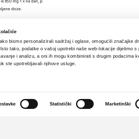
ili 850 mg 1 x na dan, p.
eljene doze.
kolačiće
ko bismo personalizirali sadržaj i oglase, omogućili značajke d
. Isto tako, podatke o vašoj upotrebi naše web-lokacije dijelimo s
avanje i analizu, a oni ih mogu kombinirati s drugim podacima k
 dok ste upotrebljavali njihove usluge.
Kontakt
Oglašavanje
Impressum
Važne pravne informacije, 
Teva
Global site
PLIVAzdravlje.hr
PLIVA.hr
Partneri:
CMJ
,
HPD
,
kardio.hr
,
Liječnički vjesnik
,
Medicinski fa
ostavke
Statistički
Marketinški