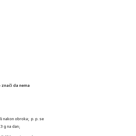
to znači da nema
ili nakon obroka; p. p. se
3 g na dan;