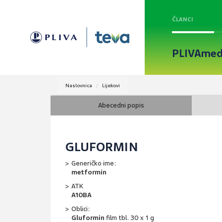
ČLANCI
PLIVAmed
Naslovnica
Lijekovi
Abecedni popis
GLUFORMIN
Generičko ime:
metformin
ATK
A10BA
Oblici:
Gluformin
film tbl. 30 x 1 g