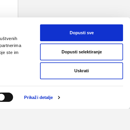
Dopusti sve
ruštvenih
 partnerima
Dopusti selektiranje
oje ste im
Uskrati
uvjeti korištenja i pravila privatnosti
kultet
,
Medicinska naklada
,
ŠNZ
,
Vitaminoteka
Prikaži detalje