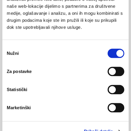
Posljesnja izmjena: 19. 4. 2022.
naše web-lokacije dijelimo s partnerima za društvene
medije, oglašavanje i analizu, a oni ih mogu kombinirati s
drugim podacima koje ste im pružili ili koje su prikupili
dok ste upotrebljavali njihove usluge.
Odabir
Nužni
pristanka
Povećaj sliku >>>
Za postavke
Statistički
PLIVINE GRUPE PROIZVODA
Marketinški
ALERGIJE
ANTIBIOTICI
ANTIMIKOTICI I ANTIVIROTICI
BEZRECEPTNI LIJEKOVI