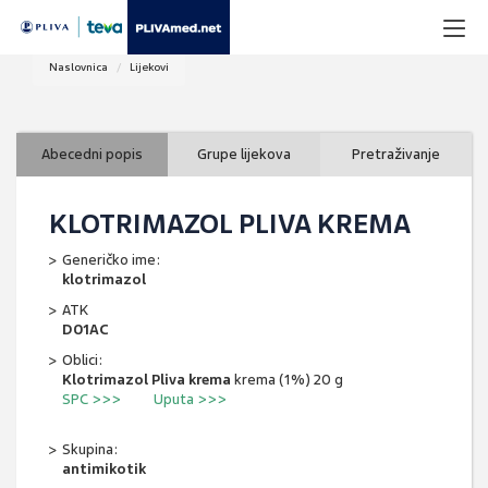
Naslovnica
Lijekovi
Abecedni popis
Grupe lijekova
Pretraživanje
KLOTRIMAZOL PLIVA KREMA
Generičko ime:
klotrimazol
ATK
D01AC
Oblici:
Klotrimazol Pliva krema
krema (1%) 20 g
SPC >>>
Uputa >>>
Skupina:
antimikotik