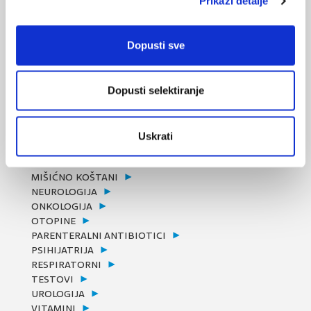
Prikaži detalje
BOL
DERMATICI
Betrion
Dopusti sve
Klotrimazol Pliva krema
Neotigason
Plimycol krema
Dopusti selektiranje
DEZINFICIJENSI
DIJABETES
GASTRO
Uskrati
HEMATOLOGIJA
KARDIO
MIŠIĆNO KOŠTANI
NEUROLOGIJA
ONKOLOGIJA
OTOPINE
PARENTERALNI ANTIBIOTICI
PSIHIJATRIJA
RESPIRATORNI
TESTOVI
UROLOGIJA
VITAMINI