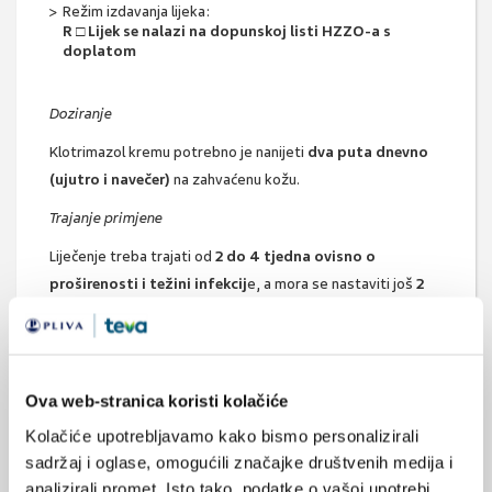
Režim izdavanja lijeka:
R □ Lijek se nalazi na dopunskoj listi HZZO-a s
doplatom
Doziranje
Klotrimazol kremu potrebno je nanijeti
dva puta dnevno
(ujutro i navečer)
na zahvaćenu kožu.
Trajanje primjene
Liječenje treba trajati od
2 do 4 tjedna ovisno o
proširenosti i težini infekcij
e, a mora se nastaviti još
2
tjedna nakon nestanka simptoma bolest
i radi
sprečavanja ponavljanja bolesti. Trajanje liječenja
kod
kandidnog vulvitisa i i kandidnog balanitisa je 1-2
tjedna.
Ova web-stranica koristi kolačiće
Ako se simptomi bolesti ni nakon 4 tjedna liječenja ne
Kolačiće upotrebljavamo kako bismo personalizirali
povuku, potrebno je potražiti savjet liječnika.
sadržaj i oglase, omogućili značajke društvenih medija i
analizirali promet. Isto tako, podatke o vašoj upotrebi