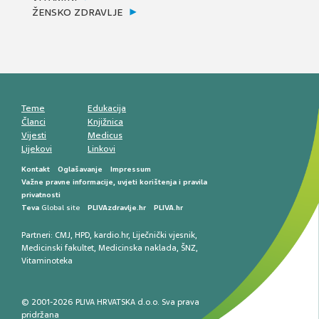
ŽENSKO ZDRAVLJE
Teme
Edukacija
Članci
Knjižnica
Vijesti
Medicus
Lijekovi
Linkovi
Kontakt
Oglašavanje
Impressum
Važne pravne informacije, uvjeti korištenja i pravila
privatnosti
Teva
Global site
PLIVAzdravlje.hr
PLIVA.hr
Partneri:
CMJ
,
HPD
,
kardio.hr
,
Liječnički vjesnik
,
Medicinski fakultet
,
Medicinska naklada
,
ŠNZ
,
Vitaminoteka
© 2001-2026 PLIVA HRVATSKA d.o.o. Sva prava
pridržana