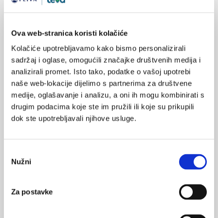
Rezistentna shizofrenija - biologijske, kliničke
i terapijske perspektive
Terapijski rezistentna shizofrenija predstavlja značajan klinički
izazov, obuhvaćajući 20–30 % oboljelih kod kojih standardna
Ova web-stranica koristi kolačiće
antipsihotička terapija ne dovodi do zadovoljavajućeg
Kolačiće upotrebljavamo kako bismo personalizirali
odgovora. Razumijevanje njezinih bioloških, kliničkih i
terapijskih obilježja ključno je za pravodobnu dijagnozu i
sadržaj i oglase, omogućili značajke društvenih medija i
optimizaciju liječenja ove kompleksne podskupine pacijenata.
analizirali promet. Isto tako, podatke o vašoj upotrebi
naše web-lokacije dijelimo s partnerima za društvene
medije, oglašavanje i analizu, a oni ih mogu kombinirati s
drugim podacima koje ste im pružili ili koje su prikupili
dok ste upotrebljavali njihove usluge.
Odabir
Kardioonkološki bolesnik – multidisciplinarni
Nužni
izazov moderne medicine
pristanka
Unatoč značajnom napretku u liječenju malignih bolesti i sve
većem broju preživjelih bolesnika, cijena uspješne onkološke
Za postavke
terapije sve se češće očituje u kardiotoksičnosti.
Kardioonkološki bolesnici stoga postaju rastuća populacija u
kojoj se isprepliću onkološki ishodi i kardiovaskularni rizici,