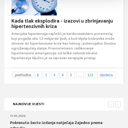
Kada tlak eksplodira - izazovi u zbrinjavanju
hipertenzivnih kriza
Arterijska hipertenzija najčešći je kardiovaskularni poremećaj
koji pogađa oko 1,3 milijarde ljudi, a kod dijela bolesnika može
dovesti do hipertenzivne krize kao hitnog i potencijalno životno
ugrožavajućeg stanja. Pravovremeno razlikovanje
hipertenzivne emergencije od teške nekontrolirane
hipertenzije ključno je za ispravan terapijski pristup.
prethodna
...
1
2
3
4
5
122
sljedeća
NAJNOVIJE VIJESTI
<
>
11.05.2026.
Pokrenuto šesto izdanje natječaja Zajedno prema