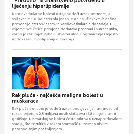
"Prirodno" ili znanstveno potvrđeno u
liječenju hiperlipidemije
Kardiovaskularne bolesti ostaju vodeći uzrok smrtnosti, a
snižavanje LDL-kolesterola jedan je od najučinkovitijih načina
prevencije aterosklerotskih kardiovaskularnih događaja. U
vrijeme sve češće primjene dodataka prehrani i nutraceutika,
važno je razumjeti njihovu stvarnu ulogu, ograničenja i mjesto
uz dokazanu hipolipemijsku terapiju.
Rak pluća - najčešća maligna bolest u
muškaraca
Rak pluća trenutno je vodeći uzrok obolijevanja i smrtnosti od
raka u svijetu, s 2,5 milijuna novih slučajeva i 1,8 milijuna smrti
godišnje. U Hrvatskoj se bolest često otkriva u uznapredovalom
stadiju, što rezultira visokom smrtnošću i iznimno niskim
petogodišnjim preživljenjem.