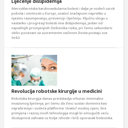
Liječenje dislipidemija
Aterosklerotska kardiovaskularna bolest i dalje je vodeći uzrok
pobola i smrtnosti u Europi, unatoč značajnom napretku u
njezinu razumijevanju, prevenciji i liječenju. Ključnu ulogu u
nastanku i progresiji bolesti ima dislipidemija, jedan od
najvažnijih promjenjivih čimbenika rizika, pri čemu sekundarni
oblici povezani sa suvremenim načinom života postaju sve
češći.
Revolucija robotske kirurgije u medicini
Robotska kirurgija danas predstavlja vrhunac minimalno
invazivnog liječenja, pri čemu da Vinci sustav dominira kao
najraširenija i vodeća platforma. Unatoč visokoj cijeni, šira
primjena i razvoj novih tehnologija mogli bi omogućiti veću
dostupnost zahvata uz bolje ishode i brži oporavak bolesnika.