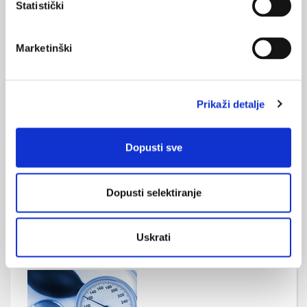
zahtijevajući integrirani i multidisciplinarni pristup liječenju.
Statistički
Marketinški
Prikaži detalje
Kada i kako kombinirati antiresorptivne i
anaboličke lijekove?
Dopusti sve
Osteoporoza je kronična bolest koja značajno povećava rizik
prijeloma i smrtnosti, a uspješno liječenje sve se više temelji na
individualiziranom kombiniranju antiresorptivnih i
Dopusti selektiranje
osteoanaboličkih lijekova. Pravilan odabir i slijed terapije ključni
su za optimizaciju porasta koštane mase, očuvanje
mikroarhitekture kosti i dugoročno smanjenje rizika od
prijeloma.
Uskrati