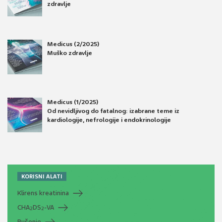
zdravlje
Medicus (2/2025)
Muško zdravlje
Medicus (1/2025)
Od nevidljivog do fatalnog: izabrane teme iz
kardiologije, nefrologije i endokrinologije
KORISNI ALATI
Klirens kreatinina
CHA
DS
-VA
2
2
Pušenje