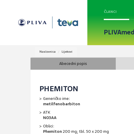
ČLANCI
PLIVAmed
Naslovnica
Lijekovi
Abecedni popis
PHEMITON
Generičko ime:
metilfenobarbiton
ATK
N03AA
Oblici:
Phemiton
200 mg; tbl. 50 x 200 mg