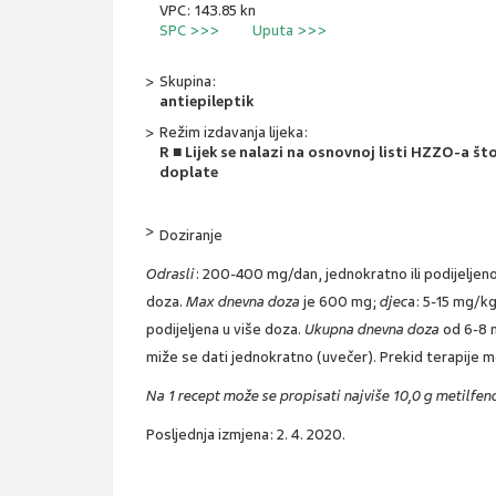
VPC: 143.85 kn
SPC >>>
Uputa >>>
Skupina:
antiepileptik
Režim izdavanja lijeka:
R ■ Lijek se nalazi na osnovnoj listi HZZO-a š
doplate
Doziranje
Odrasli
: 200-400 mg/dan, jednokratno ili podijeljeno
doza.
Max dnevna doza
je 600 mg;
djec
a: 5-15 mg/kg
podijeljena u više doza.
Ukupna dnevna doza
od 6-8 
miže se dati jednokratno (uvečer). Prekid terapije m
Na 1 recept može se propisati najviše 10,0 g metilfe
Posljednja izmjena: 2. 4. 2020.