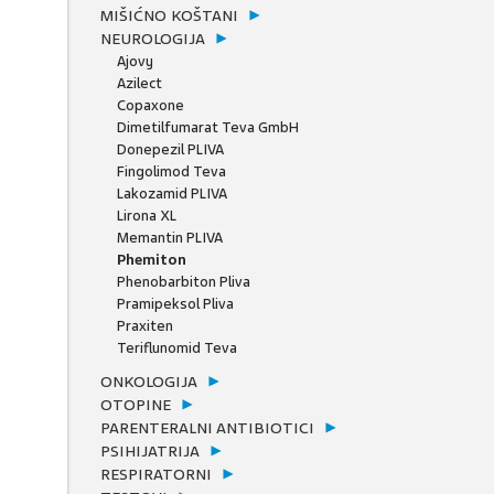
MIŠIĆNO KOŠTANI
NEUROLOGIJA
Ajovy
Azilect
Copaxone
Dimetilfumarat Teva GmbH
Donepezil PLIVA
Fingolimod Teva
Lakozamid PLIVA
Lirona XL
Memantin PLIVA
Phemiton
Phenobarbiton Pliva
Pramipeksol Pliva
Praxiten
Teriflunomid Teva
ONKOLOGIJA
OTOPINE
PARENTERALNI ANTIBIOTICI
PSIHIJATRIJA
RESPIRATORNI