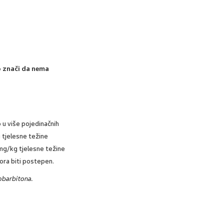
to znači da nema
 u više pojedinačnih
 tjelesne težine
mg/kg tjelesne težine
ora biti postepen.
nobarbitona.