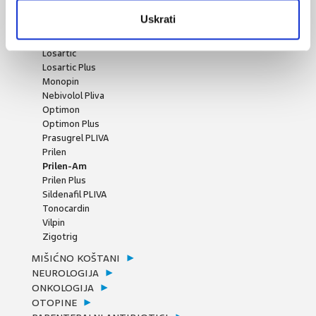
Indapamid SR Pliva
Uskrati
Isoptin
Kordobis
Losartic
Losartic Plus
Monopin
Nebivolol Pliva
Optimon
Optimon Plus
Prasugrel PLIVA
Prilen
Prilen-Am
Prilen Plus
Sildenafil PLIVA
Tonocardin
Vilpin
Zigotrig
MIŠIĆNO KOŠTANI
NEUROLOGIJA
ONKOLOGIJA
OTOPINE