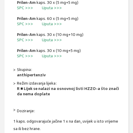
Prilen-Am
kaps. 30 x (5 mg+5 mg)
SPC >>>
Uputa >>>
Prilen-Am
kaps. 60 x (5 mg+5 mg)
SPC >>>
Uputa >>>
Prilen-Am
kaps. 30 x (10 mg+10 mg)
SPC >>>
Uputa >>>
Prilen-Am
kaps. 30 x (10 mg+5 mg)
SPC >>>
Uputa >>>
Skupina:
anthipertenziv
Režim izdavanja lijeka:
R ■ Lijek se nalazi na osnovnoj listi HZZO-a što znači
da nema doplate
Doziranje:
1 kaps. odgovarajuće jačine 1 x na dan, uvijek u isto vrijeme
sa ili bez hrane.