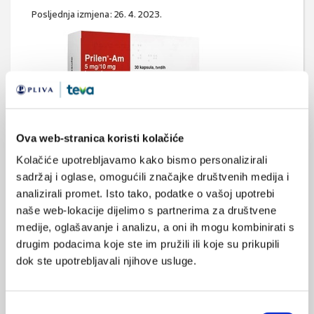
Posljednja izmjena: 26. 4. 2023.
Ova web-stranica koristi kolačiće
Povećaj sliku >>>
Kolačiće upotrebljavamo kako bismo personalizirali
sadržaj i oglase, omogućili značajke društvenih medija i
analizirali promet. Isto tako, podatke o vašoj upotrebi
naše web-lokacije dijelimo s partnerima za društvene
medije, oglašavanje i analizu, a oni ih mogu kombinirati s
drugim podacima koje ste im pružili ili koje su prikupili
PLIVINE GRUPE PROIZVODA
dok ste upotrebljavali njihove usluge.
ALERGIJE
ANTIBIOTICI
ANTIMIKOTICI I ANTIVIROTICI
Odabir
BEZRECEPTNI LIJEKOVI