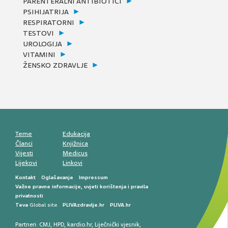
PARENTERALNI ANTIBIOTICI
PSIHIJATRIJA
RESPIRATORNI
TESTOVI
UROLOGIJA
VITAMINI
ŽENSKO ZDRAVLJE
Teme
Edukacija
Članci
Knjižnica
Vijesti
Medicus
Lijekovi
Linkovi
Kontakt
Oglašavanje
Impressum
Važne pravne informacije, uvjeti korištenja i pravila
privatnosti
Teva
Global site
PLIVAzdravlje.hr
PLIVA.hr
Partneri:
CMJ
,
HPD
,
kardio.hr
,
Liječnički vjesnik
,