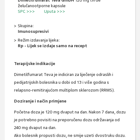
Dimetilfumarat Teva GmbH
120 mg tvrde
želučanootporne kapsule
SPC >>>
Uputa >>>
Skupina:
Imunosupresivi
Režim izdavanja lijeka:
Rp - Lijek se izdaje samo na recept
Terapijske indikacije
Dimetilfumarat Teva je indiciran za liječenje odraslih i
pedijatrijskih bolesnika u dobi od 13 i više godina s
relapsno-remitirajućom multiplom sklerozom (RRMS).
Doziranje i način primjene
Početna doza je 120 mg dvaput na dan. Nakon 7 dana, dozu
je potrebno povisiti na preporučenu dozu održavanja od
240 mg dvaput na dan.
Ako bolesnik propusti dozu, ne smije uzeti dvostruku dozu.