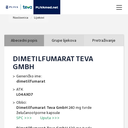
Naslovnica
Lijekovi
Abecedni popis
Grupe lijekova
Pretraživanje
DIMETILFUMARAT TEVA
GMBH
Generičko ime:
dimetilfumarat
ATK
L04AX07
Oblici:
Dimetilfumarat Teva GmbH
240 mg tvrde
želučanootporne kapsule
SPC >>>
Uputa >>>