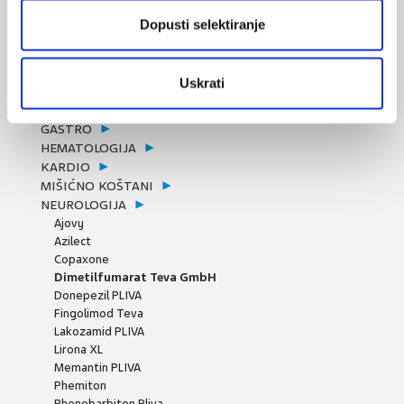
ANTIMIKOTICI I ANTIVIROTICI
Dopusti selektiranje
BEZRECEPTNI LIJEKOVI
BOL
DERMATICI
Uskrati
DEZINFICIJENSI
DIJABETES
GASTRO
HEMATOLOGIJA
KARDIO
MIŠIĆNO KOŠTANI
NEUROLOGIJA
Ajovy
Azilect
Copaxone
Dimetilfumarat Teva GmbH
Donepezil PLIVA
Fingolimod Teva
Lakozamid PLIVA
Lirona XL
Memantin PLIVA
Phemiton
Phenobarbiton Pliva