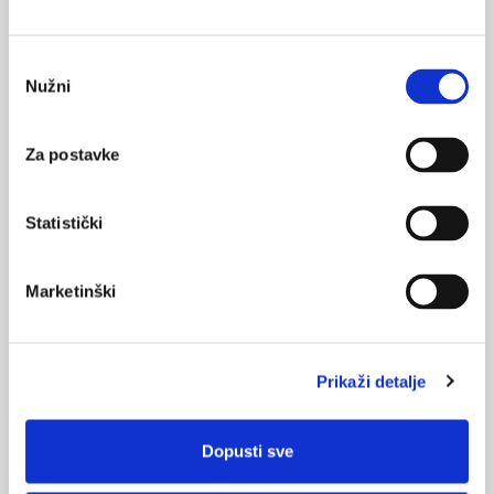
Odabir
povećaj sliku
Nužni
pristanka
Za postavke
Statistički
Povećaj sliku >>>
Marketinški
Prikaži detalje
PLIVINE GRUPE PROIZVODA
Dopusti sve
ALERGIJE
ANTIBIOTICI