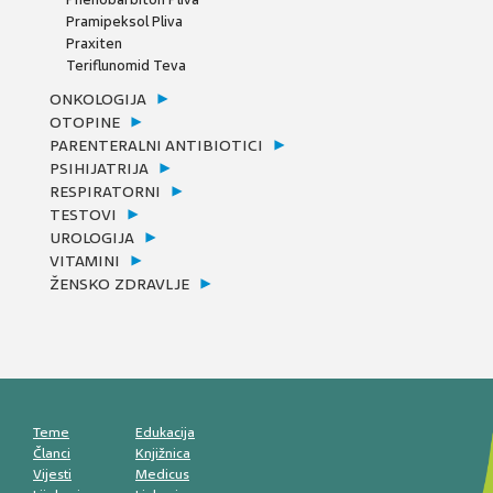
Pramipeksol Pliva
Praxiten
Teriflunomid Teva
ONKOLOGIJA
OTOPINE
PARENTERALNI ANTIBIOTICI
PSIHIJATRIJA
RESPIRATORNI
TESTOVI
UROLOGIJA
VITAMINI
ŽENSKO ZDRAVLJE
Teme
Edukacija
Članci
Knjižnica
Vijesti
Medicus