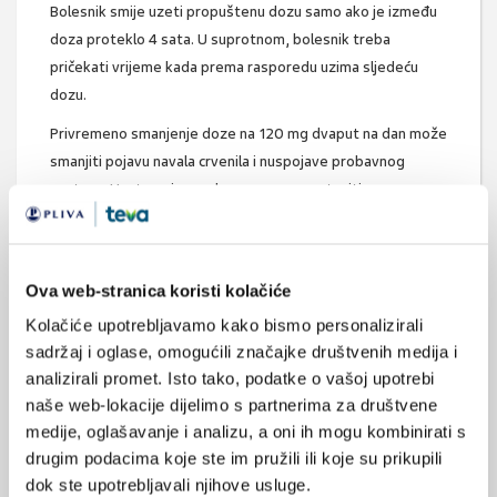
Bolesnik smije uzeti propuštenu dozu samo ako je između
doza proteklo 4 sata. U suprotnom, bolesnik treba
pričekati vrijeme kada prema rasporedu uzima sljedeću
dozu.
Privremeno smanjenje doze na 120 mg dvaput na dan može
smanjiti pojavu navala crvenila i nuspojave probavnog
sustava. Unutar mjesec dana mora se nastaviti s
preporučenom dozom održavanja od 240 mg dvaput na
dan.
Dimetilfumarat Teva treba uzeti s hranom.
Ova web-stranica koristi kolačiće
Kolačiće upotrebljavamo kako bismo personalizirali
sadržaj i oglase, omogućili značajke društvenih medija i
Posljednja izmjena: 10. 7. 2025.
analizirali promet. Isto tako, podatke o vašoj upotrebi
naše web-lokacije dijelimo s partnerima za društvene
medije, oglašavanje i analizu, a oni ih mogu kombinirati s
drugim podacima koje ste im pružili ili koje su prikupili
dok ste upotrebljavali njihove usluge.