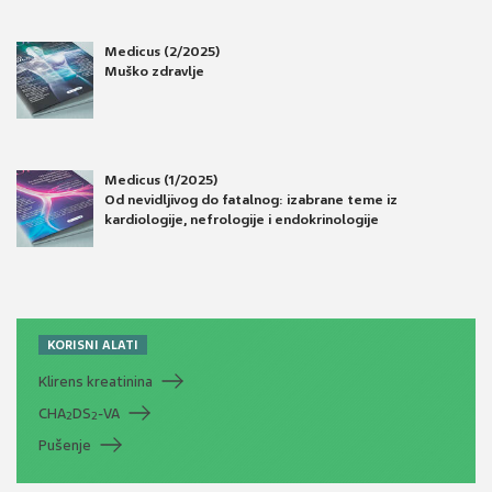
Medicus (2/2025)
Muško zdravlje
Medicus (1/2025)
Od nevidljivog do fatalnog: izabrane teme iz
kardiologije, nefrologije i endokrinologije
KORISNI ALATI
Klirens kreatinina
CHA
DS
-VA
2
2
Pušenje