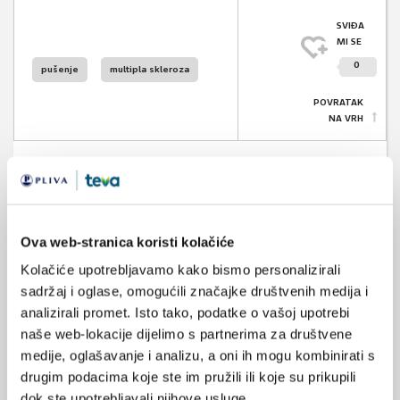
SVIĐA
MI SE
0
pušenje
multipla skleroza
POVRATAK
NA VRH
VEZANI SADRŽAJ
<
>
Ova web-stranica koristi kolačiće
Kolačiće upotrebljavamo kako bismo personalizirali
06.12.2023.
Pušenje i mikrobiota sline
sadržaj i oglase, omogućili značajke društvenih medija i
analizirali promet. Isto tako, podatke o vašoj upotrebi
naše web-lokacije dijelimo s partnerima za društvene
26.09.2023.
Nacionalni dan multiple skleroze 26. 9.
medije, oglašavanje i analizu, a oni ih mogu kombinirati s
drugim podacima koje ste im pružili ili koje su prikupili
dok ste upotrebljavali njihove usluge.
01.07.2022.