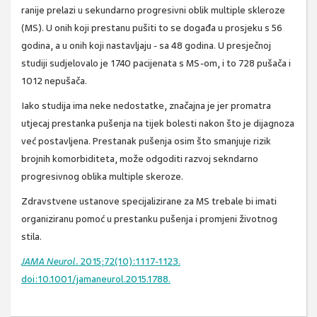
ranije prelazi u sekundarno progresivni oblik multiple skleroze
(MS). U onih koji prestanu pušiti to se događa u prosjeku s 56
godina, a u onih koji nastavljaju - sa 48 godina. U presječnoj
studiji sudjelovalo je 1740 pacijenata s MS-om, i to 728 pušača i
1012 nepušača.
Iako studija ima neke nedostatke, značajna je jer promatra
utjecaj prestanka pušenja na tijek bolesti nakon što je dijagnoza
već postavljena. Prestanak pušenja osim što smanjuje rizik
brojnih komorbiditeta, može odgoditi razvoj sekndarno
progresivnog oblika multiple skeroze.
Zdravstvene ustanove specijalizirane za MS trebale bi imati
organiziranu pomoć u prestanku pušenja i promjeni životnog
stila.
JAMA Neurol.
2015;72(10):1117-1123.
doi:10.1001/jamaneurol.2015.1788.