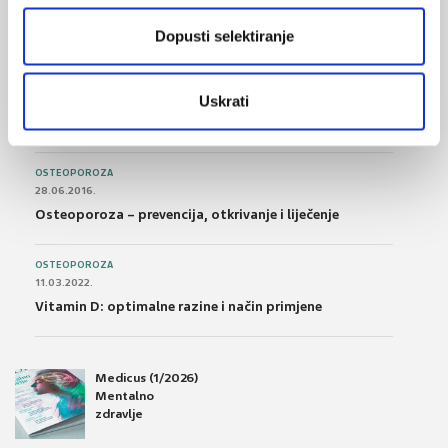
Nesteroidni antireumatici i gastrointestinalna
podnošljivost
Dopusti selektiranje
POREMEĆAJI PROBAVE
01.07.2017.
Uskrati
Što su probiotici i kako se proizvode?
OSTEOPOROZA
28.06.2016.
Osteoporoza – prevencija, otkrivanje i liječenje
OSTEOPOROZA
11.03.2022.
Vitamin D: optimalne razine i način primjene
Medicus (1/2026)
Mentalno
zdravlje