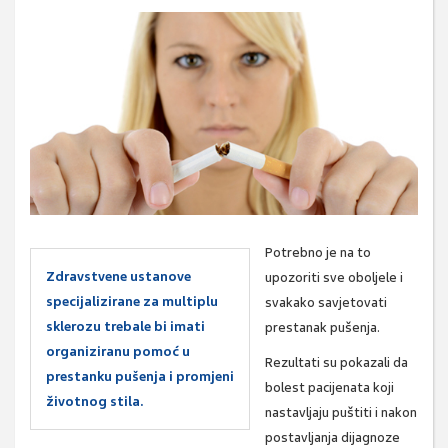
Potrebno je na to
Zdravstvene ustanove
upozoriti sve oboljele i
specijalizirane za multiplu
svakako savjetovati
sklerozu trebale bi imati
prestanak pušenja.
organiziranu pomoć u
Rezultati su pokazali da
prestanku pušenja i promjeni
bolest pacijenata koji
životnog stila.
nastavljaju puštiti i nakon
postavljanja dijagnoze