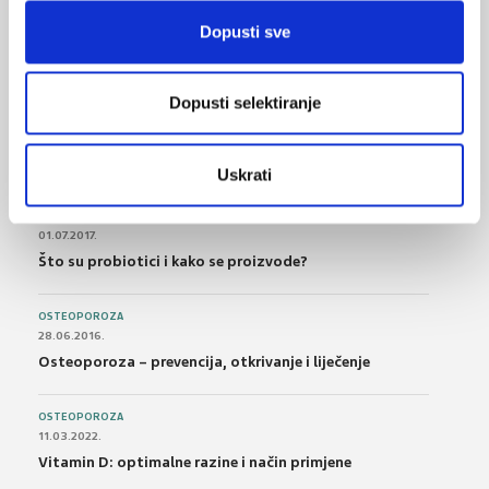
21.10.2015.
Dopusti sve
Bolna leđa - medicinske vježbe (nove smjernice)
FARMAKOLOGIJA
Dopusti selektiranje
14.07.2016.
Nesteroidni antireumatici i gastrointestinalna
podnošljivost
Uskrati
POREMEĆAJI PROBAVE
01.07.2017.
Što su probiotici i kako se proizvode?
OSTEOPOROZA
28.06.2016.
Osteoporoza – prevencija, otkrivanje i liječenje
OSTEOPOROZA
11.03.2022.
Vitamin D: optimalne razine i način primjene