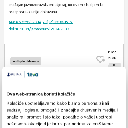
značajan javnozdravstveni utjecaj, no ovom studijom ta
pretpostavka nije dokazana.
JAMA Neurol.
2014;71(12):1506-1513.
doi:10.1001/jamaneurol.2014.2633
SVIĐA
MI SE
multipla skleroza
0
cijepljenje
POVRATAK
NA VRH
Ova web-stranica koristi kolačiće
Kolačiće upotrebljavamo kako bismo personalizirali
sadržaj i oglase, omogućili značajke društvenih medija i
analizirali promet. Isto tako, podatke o vašoj upotrebi
VEZANI SADRŽAJ
<
>
naše web-lokacije dijelimo s partnerima za društvene