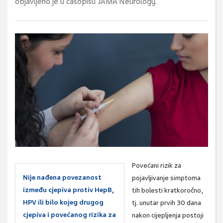
objavljeno je u časopisu JAMA Neurology.
Povećani rizik za
Nije nađena povezanost
pojavljivanje simptoma
između cjepiva protiv HepB,
tih bolesti kratkoročno,
HPV ili bilo kojeg drugog
tj. unutar prvih 30 dana
cjepiva i povećanog rizika za
nakon cijepljenja postoji