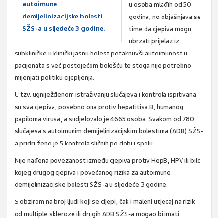
autoimune
u osoba mlađih od 50
demijelinizacijske bolesti
godina, no objašnjava se
SŽS-a u sljedeće 3 godine.
time da cjepiva mogu
ubrzati prijelaz iz
subkliničke u klinički jasnu bolest potaknuvši autoimunost u
pacijenata s već postojećom bolešću te stoga nije potrebno
mijenjati politiku cijepljenja.
U tzv. ugniježđenom istraživanju slučajeva i kontrola ispitivana
su sva cjepiva, posebno ona protiv hepatitisa B, humanog
papiloma virusa, a sudjelovalo je 4665 osoba. Svakom od 780
slučajeva s autoimunim demijelinizacijskim bolestima (ADB) SŽS-
a pridruženo je 5 kontrola sličnih po dobi i spolu.
Nije nađena povezanost između cjepiva protiv HepB, HPV ili bilo
kojeg drugog cjepiva i povećanog rizika za autoimune
demijelinizacijske bolesti SŽS-a u sljedeće 3 godine.
S obzirom na broj ljudi koji se cijepi, čak i maleni utjecaj na rizik
od multiple skleroze ili drugih ADB SŽS-a mogao bi imati