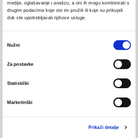
medije, oglašavanje i analizu, a oni ih mogu kombinirati s
23.10.2024.
Svjetski dan dječje paralize, 24. 10.
drugim podacima koje ste im pružili ili koje su prikupili
dok ste upotrebljavali njihove usluge.
30.05.2023.
Svjetski dan multiple skleroze 2023
Odabir
Nužni
pristanka
30.05.2022.
Glatiramer acetat u liječenju multiple skleroze
Za postavke
31.03.2022.
Važnost ranog liječenja multiple skleroze
Statistički
15.10.2019.
Stavovi i znanje zdravstvenih djelatnika o cijepljenju
Marketinški
NAJPOPULARNIJE
<
>
Prikaži detalje
BOL