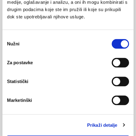
10.11.2025.
medije, oglašavanje i analizu, a oni ih mogu kombinirati s
Nedostatak sna i atrofija parijetalne regije mozga
drugim podacima koje ste im pružili ili koje su prikupili
dok ste upotrebljavali njihove usluge.
17.06.2025.
Isprekidani san majki i 13. tjedana nakon poroda
Odabir
Nužni
pristanka
24.05.2025.
Zašto se neki ljudi bolje sjećaju snova od drugih
Za postavke
16.05.2025.
Mutacija povezana s manjom potrebom za snom
Statistički
08.04.2025.
Vrijeme provedeno pred ekranima, depresija i loš san
Marketinški
NAJPOPULARNIJE
<
>
Prikaži detalje
BOL