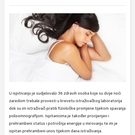
U ispitivanju je sudjelovalo 36 zdravih osoba koje su dvije noći
zaredom trebale provesti u krevetu istraživačkog laboratorija
dok su im istraživači pratili fiziološke promjene tijekom spavanja
polisomnografijom. Ispitanicima je također procijenjen i
prehrambeni status i potrošnja energije u mirovanju te im je
ispitan prehrambeni unos tijekom dana istraživanja.