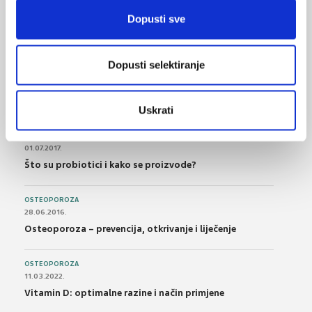
21.10.2015.
Dopusti sve
Bolna leđa - medicinske vježbe (nove smjernice)
FARMAKOLOGIJA
Dopusti selektiranje
14.07.2016.
Nesteroidni antireumatici i gastrointestinalna
podnošljivost
Uskrati
POREMEĆAJI PROBAVE
01.07.2017.
Što su probiotici i kako se proizvode?
OSTEOPOROZA
28.06.2016.
Osteoporoza – prevencija, otkrivanje i liječenje
OSTEOPOROZA
11.03.2022.
Vitamin D: optimalne razine i način primjene