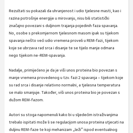
Rezultati su pokazali da uhranjenost i udio tjelesne masti, kao i
razina potrošnje energije u mirovanju, nisu bili statistički
značajno povezani s duljinom trajanja pojedinih faza spavanja.
No, osobe s prekomjernom tjelesnom masom ipak su tijekom
spavanja nešto veći udio vremena proveli u REM-fazi, tijekom
koje se ubrzava rad srca i disanje te se tijelo manje odmara
nego tijekom ne-REM-spavanja.
Nadalje, primijećeno je da je viši unos proteina bio povezan s
manje vremena provedenog u tzv. fazi 2 spavanja – tijekom koje
su rad srca i disanje relativno normalni, a tjelesna temperatura
se malo smanjuje. Također, viši unos proteina bio je povezan s
dužom REM-fazom.
Autori su stoga napomenuli kako bi u sljedećim istraživanjima
trebalo ispitati može li se regulacijom unosa proteina utjecati na
duljinu REM-faze te koji mehanizam „leži“ ispod eventualnog