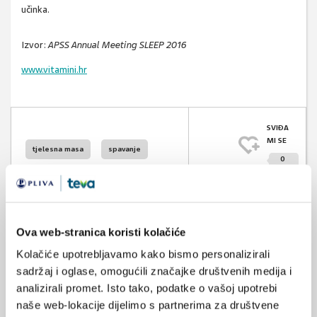
učinka.
Izvor:
APSS Annual Meeting SLEEP 2016
www.vitamini.hr
SVIĐA
MI SE
tjelesna masa
spavanje
0
san
POVRATAK
NA VRH
Ova web-stranica koristi kolačiće
Kolačiće upotrebljavamo kako bismo personalizirali
sadržaj i oglase, omogućili značajke društvenih medija i
analizirali promet. Isto tako, podatke o vašoj upotrebi
VEZANI SADRŽAJ
<
>
naše web-lokacije dijelimo s partnerima za društvene