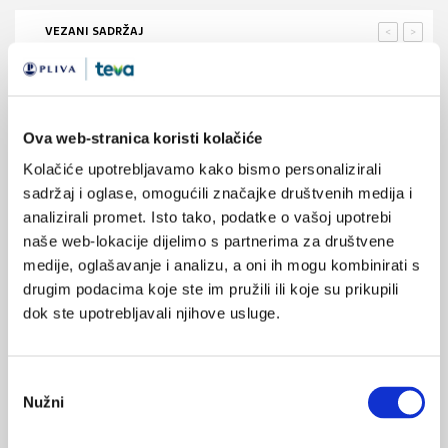
VEZANI SADRŽAJ
<
>
10.11.2025.
Nedostatak sna i atrofija parijetalne regije mozga
Ova web-stranica koristi kolačiće
17.06.2025.
Kolačiće upotrebljavamo kako bismo personalizirali
Isprekidani san majki i 13. tjedana nakon poroda
sadržaj i oglase, omogućili značajke društvenih medija i
analizirali promet. Isto tako, podatke o vašoj upotrebi
16.05.2025.
naše web-lokacije dijelimo s partnerima za društvene
Mutacija povezana s manjom potrebom za snom
medije, oglašavanje i analizu, a oni ih mogu kombinirati s
drugim podacima koje ste im pružili ili koje su prikupili
25.04.2023.
dok ste upotrebljavali njihove usluge.
Navike spavanja i uspavljivanja kod predškolske djece
24.07.2016.
Odabir
Tjelesna masa i prehrana mogu utjecati na spavanje
Nužni
pristanka