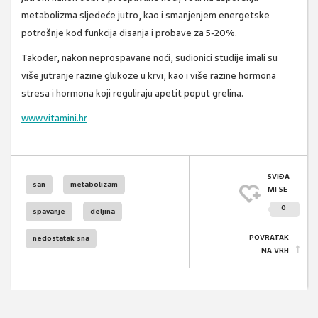
metabolizma sljedeće jutro, kao i smanjenjem energetske
potrošnje kod funkcija disanja i probave za 5-20%.
Također, nakon neprospavane noći, sudionici studije imali su
više jutranje razine glukoze u krvi, kao i više razine hormona
stresa i hormona koji reguliraju apetit poput grelina.
www.vitamini.hr
SVIĐA
san
metabolizam
MI SE
0
spavanje
deljina
POVRATAK
nedostatak sna
NA VRH