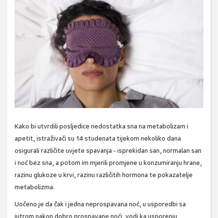
Kako bi utvrdili posljedice nedostatka sna na metabolizam i
apetit, istraživači su 14 studenata tijekom nekoliko dana
osigurali različite uvjete spavanja - isprekidan san, normalan san
i noć bez sna, a potom im mjerili promjene u konzumiranju hrane,
razinu glukoze u krvi, razinu različitih hormona te pokazatelje
metabolizma.
Uočeno je da čak i jedna neprospavana noć, u usporedbi sa
jutrom nakon dobro prospavane noći, vodi ka usporenju