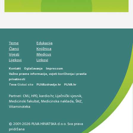
Antikoagulansi u ljekarničkoj praksi –
komunikacija, adherencija i sigurnost
Muško urološko zdravlje: od funkcionalnih
smetnji do rane onkološke dijagnostike
Mentalno zdravlje muškaraca: skriveni rizici i
kliničke posljedice
Životni stil i kardiovaskularno zdravlje
muškaraca
Teme
Edukacija
Članci
Knjižnica
Vijesti
Medicus
Lijekovi
Linkovi
Kontakt
Oglašavanje
Impressum
Važne pravne informacije, uvjeti korištenja i pravila
privatnosti
Teva
Global site
PLIVAzdravlje.hr
PLIVA.hr
Partneri:
CMJ
,
HPD
,
kardio.hr
,
Liječnički vjesnik
,
Medicinski fakultet
,
Medicinska naklada
,
ŠNZ
,
Vitaminoteka
© 2001-2026 PLIVA HRVATSKA d.o.o. Sva prava
pridržana