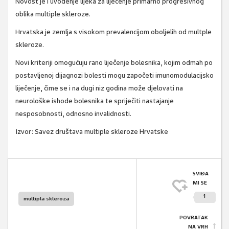
Novost je i uvođenje lijeka za liječenje primarno progresivnog
oblika multiple skleroze.
Hrvatska je zemlja s visokom prevalencijom oboljelih od multple
skleroze.
Novi kriteriji omogućuju rano liječenje bolesnika, kojim odmah po
postavljenoj dijagnozi bolesti mogu započeti imunomodulacijsko
liječenje, čime se i na dugi niz godina može djelovati na
neurološke ishode bolesnika te spriječiti nastajanje
nesposobnosti, odnosno invalidnosti.
Izvor:
Savez društava multiple skleroze Hrvatske
SVIĐA
MI SE
1
multipla skleroza
POVRATAK
NA VRH