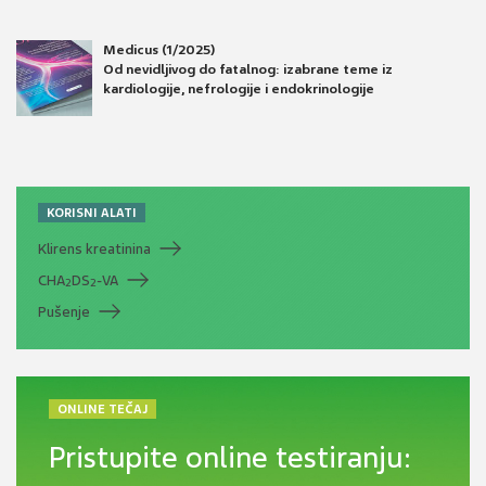
Medicus (1/2025)
Od nevidljivog do fatalnog: izabrane teme iz
kardiologije, nefrologije i endokrinologije
KORISNI ALATI
Klirens kreatinina
CHA
DS
-VA
2
2
Pušenje
ONLINE TEČAJ
Pristupite online testiranju: