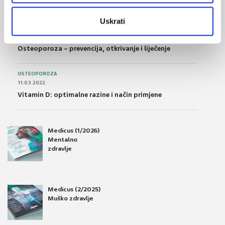
Što su probiotici i kako se proizvode?
Uskrati
OSTEOPOROZA
28.06.2016.
Osteoporoza – prevencija, otkrivanje i liječenje
OSTEOPOROZA
11.03.2022.
Vitamin D: optimalne razine i način primjene
Medicus (1/2026)
Mentalno
zdravlje
Medicus (2/2025)
Muško zdravlje