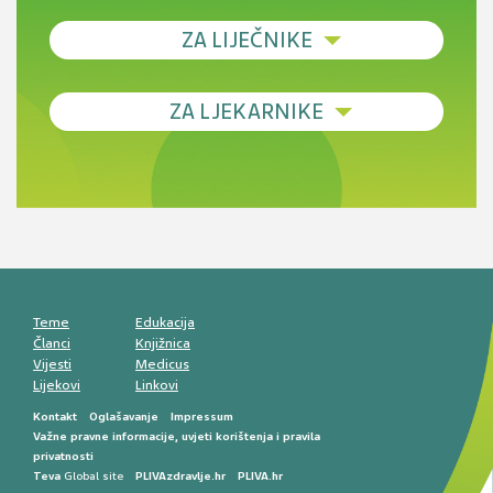
ZA LIJEČNIKE
Debljina - od prevencije do personalizirane
ZA LJEKARNIKE
terapije
Novi pogled na migrenu: komorbiditeti, spolne
razlike i nove terapije
Antikoagulansi u ljekarničkoj praksi –
komunikacija, adherencija i sigurnost
Muško urološko zdravlje: od funkcionalnih
smetnji do rane onkološke dijagnostike
Mentalno zdravlje muškaraca: skriveni rizici i
kliničke posljedice
Životni stil i kardiovaskularno zdravlje
muškaraca
Teme
Edukacija
Članci
Knjižnica
Vijesti
Medicus
Lijekovi
Linkovi
Kontakt
Oglašavanje
Impressum
Važne pravne informacije, uvjeti korištenja i pravila
privatnosti
Teva
Global site
PLIVAzdravlje.hr
PLIVA.hr