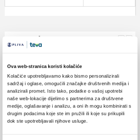
VEZANI SADRŽAJ
<
>
28.05.2021.
U Hrvatskoj više od 6000 oboljelih od multiple
skleroze
Ova web-stranica koristi kolačiće
Kolačiće upotrebljavamo kako bismo personalizirali
15.01.2021.
sadržaj i oglase, omogućili značajke društvenih medija i
Medicinska naklada: Multipla skleroza
analizirali promet. Isto tako, podatke o vašoj upotrebi
naše web-lokacije dijelimo s partnerima za društvene
18.07.2020.
medije, oglašavanje i analizu, a oni ih mogu kombinirati s
Novi Medix: Multipla skleroza 2020. godine: novosti
drugim podacima koje ste im pružili ili koje su prikupili
u dijagnostici i liječenju
dok ste upotrebljavali njihove usluge.
30.05.2020.
Specifičnosti patogeneze i dijagnostike pedijatrijske