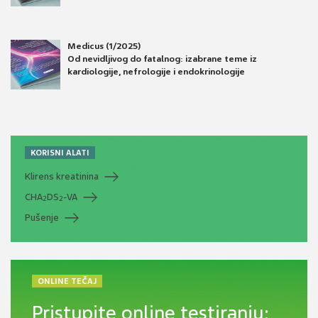
Medicus (1/2025)
Od nevidljivog do fatalnog: izabrane teme iz
kardiologije, nefrologije i endokrinologije
KORISNI ALATI
Klirens kreatinina
CHA
DS
-VA
2
2
Pušenje
ONLINE TEČAJ
Pristupite online testiranju: