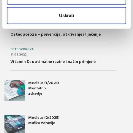
Što su probiotici i kako se proizvode?
Uskrati
OSTEOPOROZA
28.06.2016.
Osteoporoza – prevencija, otkrivanje i liječenje
OSTEOPOROZA
11.03.2022.
Vitamin D: optimalne razine i način primjene
Medicus (1/2026)
Mentalno
zdravlje
Medicus (2/2025)
Muško zdravlje