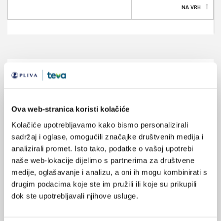
NA VRH
VEZANI SADRŽAJ
<
>
10.04.2025.
Obilježavanje Svjetskog dana Parkinsonove bolesti
Ova web-stranica koristi kolačiće
2025.
Kolačiće upotrebljavamo kako bismo personalizirali
sadržaj i oglase, omogućili značajke društvenih medija i
15.03.2020.
Manjak vitamina D povezan s bolovima u leđima kod
analizirali promet. Isto tako, podatke o vašoj upotrebi
žena
naše web-lokacije dijelimo s partnerima za društvene
medije, oglašavanje i analizu, a oni ih mogu kombinirati s
05.04.2018.
drugim podacima koje ste im pružili ili koje su prikupili
Duboka mozgovna stimulacija
dok ste upotrebljavali njihove usluge.
01.10.2017.