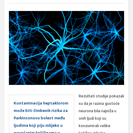
Rezultati studije pokazali
Kontaminacija heptaklorom
su da je razina gustoće
može biti čimbenik rizika za
neurona bila najniža u
Parkinsonovu bolest među
onih ljudi koji su
ljudima koji piju mlijeko u
konzumirali velike
povećanim količinama u