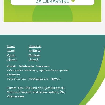
ZA LJEKARNIKE
terapije
Novi pogled na migrenu: komorbiditeti, spolne
razlike i nove terapije
Antikoagulansi u ljekarničkoj praksi –
komunikacija, adherencija i sigurnost
Muško urološko zdravlje: od funkcionalnih
smetnji do rane onkološke dijagnostike
Mentalno zdravlje muškaraca: skriveni rizici i
kliničke posljedice
Životni stil i kardiovaskularno zdravlje
muškaraca
Teme
Edukacija
Članci
Knjižnica
Vijesti
Medicus
Lijekovi
Linkovi
Kontakt
Oglašavanje
Impressum
Važne pravne informacije, uvjeti korištenja i pravila
privatnosti
Teva
Global site
PLIVAzdravlje.hr
PLIVA.hr
Partneri:
CMJ
,
HPD
,
kardio.hr
,
Liječnički vjesnik
,
Medicinski fakultet
,
Medicinska naklada
,
ŠNZ
,
Vitaminoteka