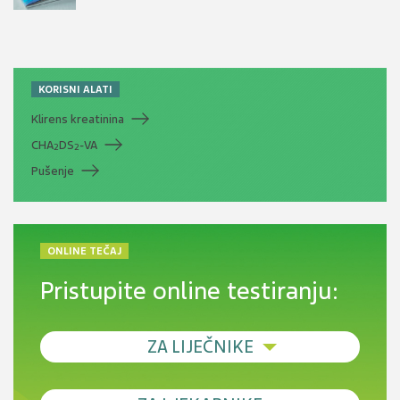
KORISNI ALATI
Klirens kreatinina
CHA
DS
-VA
2
2
Pušenje
ONLINE TEČAJ
Pristupite online testiranju:
ZA LIJEČNIKE
Debljina - od prevencije do personalizirane