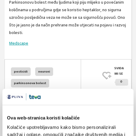
Parkinsonovu bolest među ljudima koji piju mlijeko u povećanim
količinama u područjima gdje se koristio heptaklor, no sigurna
uzročno posljedična veza ne može se sa sigurnošću povući. Ono
što je jasno je da način prehrane može utjecati na pojavu i razvoj
bolesti.
Medscape
SVIĐA
pesticidi
neuroni
MI SE
0
parkinsonova bolest
POVRATAK
mlijeko
NA VRH
Ova web-stranica koristi kolačiće
Kolačiće upotrebljavamo kako bismo personalizirali
sadržaj i oglase, omogućili značajke društvenih medija i