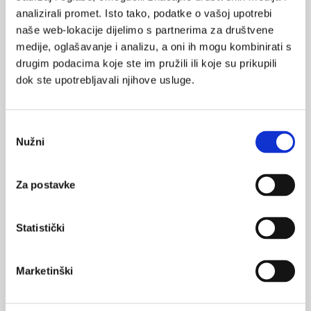
VEZANI SADRŽAJ
<
>
analizirali promet. Isto tako, podatke o vašoj upotrebi
naše web-lokacije dijelimo s partnerima za društvene
11.04.2024.
medije, oglašavanje i analizu, a oni ih mogu kombinirati s
Nanoplastika povezana s Parkinsonovom bolešću i
drugim podacima koje ste im pružili ili koje su prikupili
nekim vrstama demencije
dok ste upotrebljavali njihove usluge.
27.05.2022.
Između 2011. i 2019. povećani tragovi pesticida u
voću uzgojenom u EU
Odabir
Nužni
pristanka
05.03.2019.
Cvjetni med kao potencijalni bio-indikator
Za postavke
onečišćenja okoliša pesticidima
06.11.2016.
Statistički
Posljedice dugotrajne uporabe anaboličkih
androgenih steroida
Marketinški
24.08.2016.
Ostaci pesticida u hrani – opasnosti i rizici