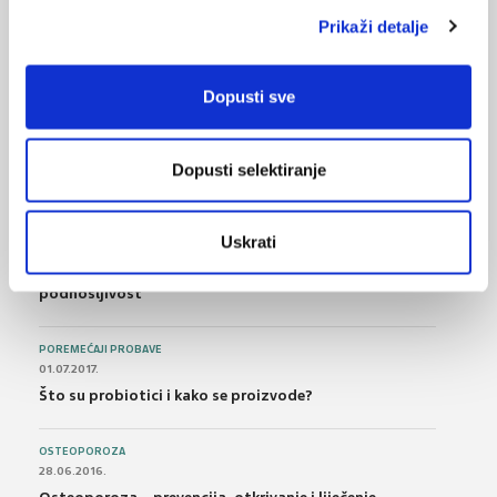
Prikaži detalje
NAJPOPULARNIJE
<
>
Dopusti sve
BOL
21.10.2015.
Dopusti selektiranje
Bolna leđa - medicinske vježbe (nove smjernice)
FARMAKOLOGIJA
Uskrati
14.07.2016.
Nesteroidni antireumatici i gastrointestinalna
podnošljivost
POREMEĆAJI PROBAVE
01.07.2017.
Što su probiotici i kako se proizvode?
OSTEOPOROZA
28.06.2016.