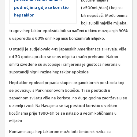
količine mlijeka
područjima gdje se koristio
(>500mL/dan) i koji su
heptaklor.
bili nepušači. Među onima
koji su pili najviše mlijeka,
tragovi heptaklor epoksida bili su nađeni u tkivu mozga njih 90%
u usporedbi s 63% onih koji nisu konzumirali mlijeko.
U studiji je sudjelovalo 449 japanskih Amerikanaca s Havaja. Više
od 30 godina pratio se unos mlijeka i način prehrane. Nakon
smrti izvedene su autopsije i izmjerena je gustoća neurona u
supstanciji nigri i razine heptaklor epoksida.
Heptaklor epoksid pripada skupini organoklornih pesticida koji
se povezuju s Parkinsonovom bolešću. Ti se pesticidi u
zapadnom svijetu više ne koriste, no dugo godina zadržavaju se
u zemlji i vodi. Na Havajima se taj pesticid koristio u velikim
količinama prije 1980-tih te se nalazio u većim količinama u
mlijeku.
Kontaminacija heptaklorom može biti čimbenik rizika za