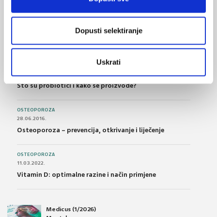
FARMAKOLOGIJA
14.07.2016.
Dopusti selektiranje
Nesteroidni antireumatici i gastrointestinalna
podnošljivost
Uskrati
POREMEĆAJI PROBAVE
01.07.2017.
Što su probiotici i kako se proizvode?
OSTEOPOROZA
28.06.2016.
Osteoporoza – prevencija, otkrivanje i liječenje
OSTEOPOROZA
11.03.2022.
Vitamin D: optimalne razine i način primjene
Medicus (1/2026)