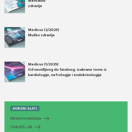
Mentalno
zdravlje
Medicus (2/2025)
Muško zdravlje
Medicus (1/2025)
Od nevidljivog do fatalnog: izabrane teme iz
kardiologije, nefrologije i endokrinologije
KORISNI ALATI
Klirens kreatinina
CHA
DS
-VA
2
2