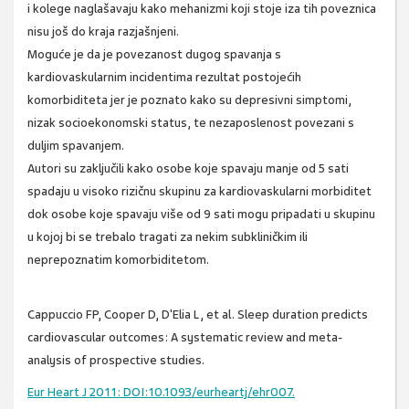
i kolege naglašavaju kako mehanizmi koji stoje iza tih poveznica
nisu još do kraja razjašnjeni.
Moguće je da je povezanost dugog spavanja s
kardiovaskularnim incidentima rezultat postojećih
komorbiditeta jer je poznato kako su depresivni simptomi,
nizak socioekonomski status, te nezaposlenost povezani s
duljim spavanjem.
Autori su zaključili kako osobe koje spavaju manje od 5 sati
spadaju u visoko rizičnu skupinu za kardiovaskularni morbiditet
dok osobe koje spavaju više od 9 sati mogu pripadati u skupinu
u kojoj bi se trebalo tragati za nekim subkliničkim ili
neprepoznatim komorbiditetom.
Cappuccio FP, Cooper D, D'Elia L, et al. Sleep duration predicts
cardiovascular outcomes: A systematic review and meta-
analysis of prospective studies.
Eur Heart J 2011: DOI:10.1093/eurheartj/ehr007.