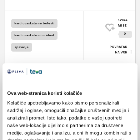
SVIĐA
kardiovaskularne bolesti
MI SE
0
kardiovaskularni incident
POVRATAK
spavanje
NA VRH
VEZANI SADRŽAJ
Ova web-stranica koristi kolačiće
<
>
Kolačiće upotrebljavamo kako bismo personalizirali
03.10.2017.
sadržaj i oglase, omogućili značajke društvenih medija i
Nobelova nagrada za medicinu za rad na
analizirali promet. Isto tako, podatke o vašoj upotrebi
cirkadijanom ritmu
naše web-lokacije dijelimo s partnerima za društvene
medije, oglašavanje i analizu, a oni ih mogu kombinirati s
30.08.2017.