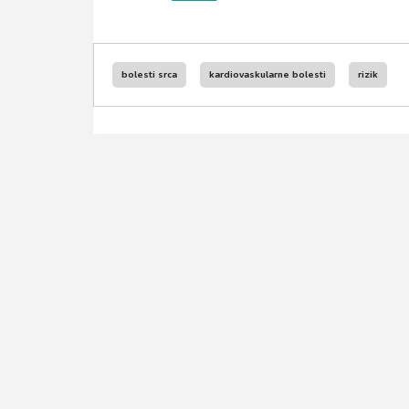
bolesti srca
kardiovaskularne bolesti
rizik