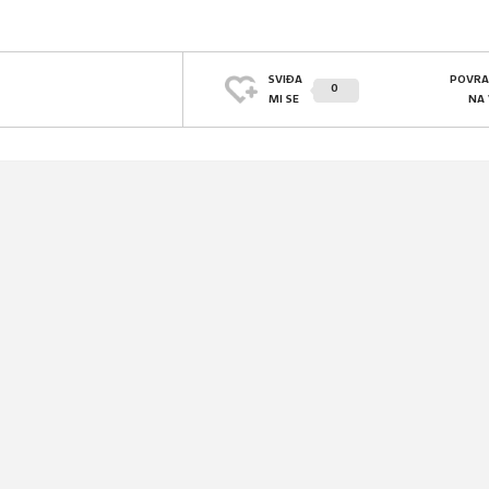
SVIĐA
POVRA
0
MI SE
NA