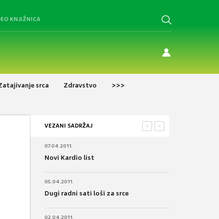
DEO KNJIŽNICA
Zatajivanje srca
Zdravstvo
>>>
VEZANI SADRŽAJ
<
>
07.04.2011.
Novi Kardio list
05.04.2011.
Dugi radni sati loši za srce
02.04.2011.