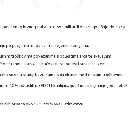
je povišenog krvnog tlaka, oko 389 milijardi dolara godišnje do 2030.
nju po pacijentu među svim razvijenim zemljama.
enutnim troškovima povezanima s bolestima srca te aktualnim
nog stanovnika SAD te učestalosti bolesti srca u toj zemlji.
 kako su se u studiji bavili samo s direktnim medicinskim troškovima.
će 40% odraslih u SAD (116 milijuna ljudi) imati najmanje jedan oblik
a na njih otpada oko 17% troškova u zdravstvu.