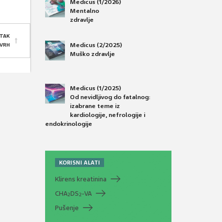
Medicus (1/2026)
Mentalno
zdravlje
TAK
Medicus (2/2025)
 VRH
Muško zdravlje
Medicus (1/2025)
Od nevidljivog do fatalnog:
izabrane teme iz
kardiologije, nefrologije i
endokrinologije
KORISNI ALATI
Klirens kreatinina
CHA
DS
-VA
2
2
Pušenje