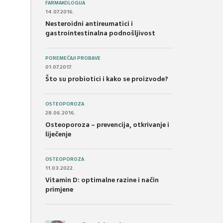
FARMAKOLOGIJA
14.07.2016.
Nesteroidni antireumatici i
gastrointestinalna podnošljivost
POREMEĆAJI PROBAVE
01.07.2017.
Što su probiotici i kako se proizvode?
OSTEOPOROZA
28.06.2016.
Osteoporoza – prevencija, otkrivanje i
liječenje
OSTEOPOROZA
11.03.2022.
Vitamin D: optimalne razine i način
primjene