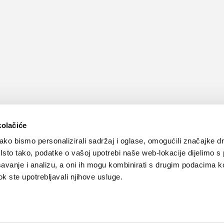
kolačiće
ko bismo personalizirali sadržaj i oglase, omogućili značajke d
. Isto tako, podatke o vašoj upotrebi naše web-lokacije dijelimo s
avanje i analizu, a oni ih mogu kombinirati s drugim podacima k
 dok ste upotrebljavali njihove usluge.
Kontakt
Oglašavanje
Impressum
Važne pravne informacije, 
Teva
Global site
PLIVAzdravlje.hr
PLIVA.hr