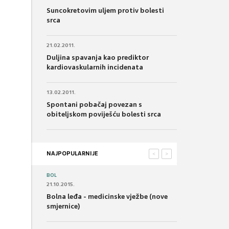
Suncokretovim uljem protiv bolesti
srca
21.02.2011.
Duljina spavanja kao prediktor
kardiovaskularnih incidenata
13.02.2011.
Spontani pobačaj povezan s
obiteljskom poviješću bolesti srca
NAJPOPULARNIJE
<
>
BOL
21.10.2015.
Bolna leđa - medicinske vježbe (nove
smjernice)