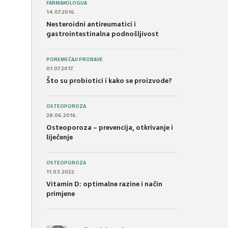
FARMAKOLOGIJA
14.07.2016.
Nesteroidni antireumatici i
gastrointestinalna podnošljivost
POREMEĆAJI PROBAVE
01.07.2017.
Što su probiotici i kako se proizvode?
OSTEOPOROZA
28.06.2016.
Osteoporoza – prevencija, otkrivanje i
liječenje
OSTEOPOROZA
11.03.2022.
Vitamin D: optimalne razine i način
primjene