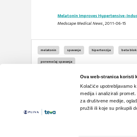
Melatonin Improves Hypertensive-Induc
Medscape Medical News
, 2011-06-15
melatonin
spavanje
hipertenzija
beta blok
poremećaj spavanja
Ova web-stranica koristi 
Kolačiće upotrebljavamo ka
medija i analizirali promet
za društvene medije, oglaš
pružili ili koje su prikupili
Teme
Edukacija
Članci
Knjižnica