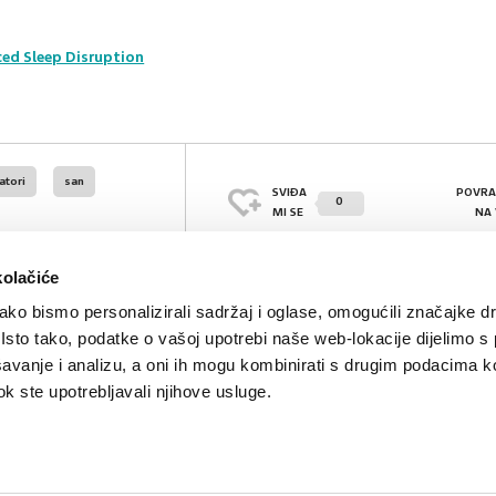
ed Sleep Disruption
atori
san
SVIĐA
POVRA
0
MI SE
NA
kolačiće
ko bismo personalizirali sadržaj i oglase, omogućili značajke d
. Isto tako, podatke o vašoj upotrebi naše web-lokacije dijelimo s
avanje i analizu, a oni ih mogu kombinirati s drugim podacima k
 dok ste upotrebljavali njihove usluge.
Kontakt
Oglašavanje
Impressum
Važne pravne informacije, 
Teva
Global site
PLIVAzdravlje.hr
PLIVA.hr