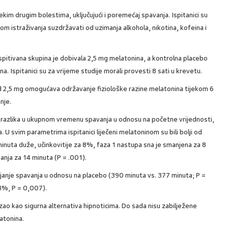
 nekim drugim bolestima, uključujući i poremećaj spavanja. Ispitanici su
ekom istraživanja suzdržavati od uzimanja alkohola, nikotina, kofeina i
 ispitivana skupina je dobivala 2,5 mg melatonina, a kontrolna placebo
a. Ispitanici su za vrijeme studije morali provesti 8 sati u krevetu.
od 2,5 mg omogućava održavanje fiziološke razine melatonina tijekom 6
nje.
: razlika u ukupnom vremenu spavanja u odnosu na početne vrijednosti,
. U svim parametrima ispitanici liječeni melatoninom su bili bolji od
 minuta duže, učinkovitije za 8%, faza 1 nastupa sna je smanjena za 8
anja za 14 minuta (P = .001).
janje spavanja u odnosu na placebo (390 minuta vs. 377 minuta; P =
8%, P = 0,007).
zao kao sigurna alternativa hipnoticima. Do sada nisu zabilježene
atonina.