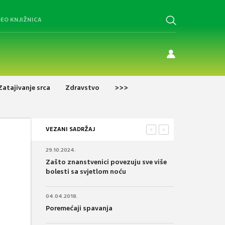
DEO KNJIŽNICA
Zatajivanje srca
Zdravstvo
>>>
VEZANI SADRŽAJ
<
>
29.10.2024.
Zašto znanstvenici povezuju sve više
bolesti sa svjetlom noću
04.04.2018.
Poremećaji spavanja