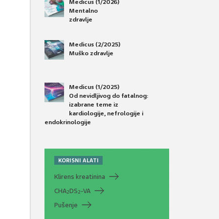
Medicus (1/2026)
Mentalno
zdravlje
Medicus (2/2025)
Muško zdravlje
Medicus (1/2025)
Od nevidljivog do fatalnog:
izabrane teme iz
kardiologije, nefrologije i
endokrinologije
KORISNI ALATI
Klirens kreatinina
CHA
DS
-VA
2
2
Pušenje