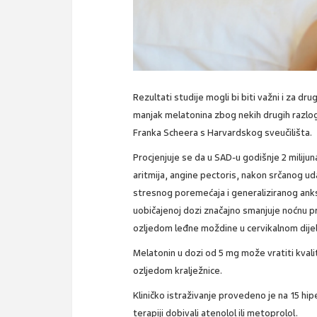
Rezultati studije mogli bi biti važni i za d
manjak melatonina zbog nekih drugih razloga
Franka Scheera s Harvardskog sveučilišta.
Procjenjuje se da u SAD-u godišnje 2 milijun
aritmija, angine pectoris, nakon srčanog 
stresnog poremećaja i generaliziranog anks
uobičajenoj dozi značajno smanjuje noćnu pr
ozljedom leđne moždine u cervikalnom dije
Melatonin u dozi od 5 mg može vratiti kvalit
ozljedom kralježnice.
Kliničko istraživanje provedeno je na 15 hip
terapiji dobivali atenolol ili metoprolol.