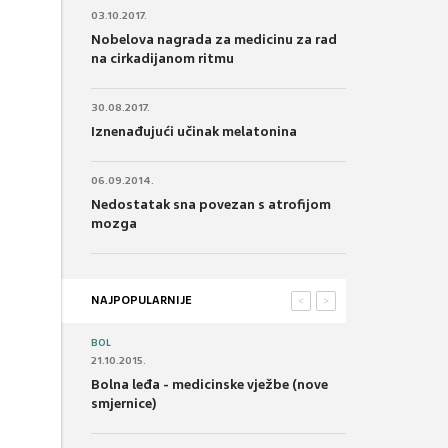
03.10.2017.
Nobelova nagrada za medicinu za rad
na cirkadijanom ritmu
30.08.2017.
Iznenađujući učinak melatonina
06.09.2014.
Nedostatak sna povezan s atrofijom
mozga
NAJPOPULARNIJE
<
>
BOL
21.10.2015.
Bolna leđa - medicinske vježbe (nove
smjernice)