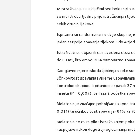
Iz istraživanja su isključeni sve bolesnici s
se morali dva tjedna prije istraživanja i tij
nekih drugih lijekova.
Ispitanici su randomizirani u dvije skupine,
jedan sat prije spavanja tijekom 3 do 4 tjedn
Istraživači su objasnili da navedena doza 
do 8 sati, što omogućuje osmosatno spava
Kao glavne mjere ishoda liječenja uzete su
učinkovitost spavanja i vrijeme uspavljivanja
kontrolne skupine. Ispitanici su spavali 37
minuta (P = 0,007), te faza 2 početka spav
Melatonin je značajno poboljšao ukupno tra
0,011) te učinkovitost spavanja (81% vs 7
Melatonin se ovim pilot istraživanjem poka
nuspojave nakon dugotrajnog uzimanja mel