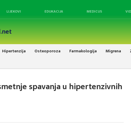
LIJEKOVI
EDUKACIJA
MEDICUS
VI
.net
Hipertenzija
Osteoporoza
Farmakologija
Migrena
smetnje spavanja u hipertenzivnih