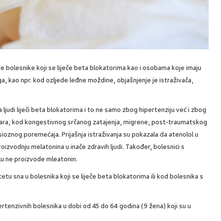
ruge bolesnike koji se liječe beta blokatorima kao i osobama koje imaju
, kao npr. kod ozljede leđne moždine, objašnjenje je istraživača,
a ljudi liječi beta blokatorima i to ne samo zbog hipertenziju već i zbog
udara, kod kongestivnog srčanog zatajenja, migrene, post-traumatskog
ioznog poremećaja. Prijašnja istraživanja su pokazala da atenolol u
oizvodnju melatonina u inače zdravih ljudi. Također, bolesnici s
lu ne proizvode mleatonin.
etu sna u bolesnika koji se liječe beta blokatorima ili kod bolesnika s
ertenzivnih bolesnika u dobi od 45 do 64 godina (9 žena) koji su u