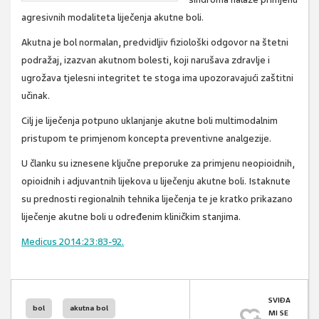
agresivnih modaliteta liječenja akutne boli.
Akutna je bol normalan, predvidljiv fiziološki odgovor na štetni
podražaj, izazvan akutnom bolesti, koji narušava zdravlje i
ugrožava tjelesni integritet te stoga ima upozoravajući zaštitni
učinak.
Cilj je liječenja potpuno uklanjanje akutne boli multimodalnim
pristupom te primjenom koncepta preventivne analgezije.
U članku su iznesene ključne preporuke za primjenu neopioidnih,
opioidnih i adjuvantnih lijekova u liječenju akutne boli. Istaknute
su prednosti regionalnih tehnika liječenja te je kratko prikazano
liječenje akutne boli u određenim kliničkim stanjima.
Medicus 2014:23:83-92.
SVIĐA
bol
akutna bol
MI SE