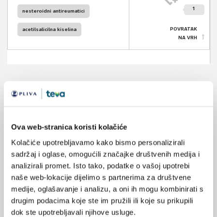
1
nesteroidni antireumatici
POVRATAK
acetilsalicilna kiselina
NA VRH
VEZANI SADRŽAJ
<
>
23.02.2021.
Ova web-stranica koristi kolačiće
Primjene lasera male snage u liječenju akutne i
kronične boli
Kolačiće upotrebljavamo kako bismo personalizirali
sadržaj i oglase, omogućili značajke društvenih medija i
07.01.2021.
analizirali promet. Isto tako, podatke o vašoj upotrebi
Primjena i svojstva topikalnih nesteroidnih
naše web-lokacije dijelimo s partnerima za društvene
antireumatika
medije, oglašavanje i analizu, a oni ih mogu kombinirati s
drugim podacima koje ste im pružili ili koje su prikupili
18.08.2020.
dok ste upotrebljavali njihove usluge.