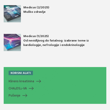
Medicus (2/2025)
Muško zdravlje
Medicus (1/2025)
Od nevidljivog do fatalnog: izabrane teme iz
kardiologije, nefrologije i endokrinologije
KORISNI ALATI
Klirens kreatinina
CHA
DS
-VA
2
2
Pušenje