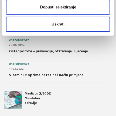
podnošljivost
Dopusti selektiranje
POREMEĆAJI PROBAVE
01.07.2017.
Uskrati
Što su probiotici i kako se proizvode?
OSTEOPOROZA
28.06.2016.
Osteoporoza – prevencija, otkrivanje i liječenje
OSTEOPOROZA
11.03.2022.
Vitamin D: optimalne razine i način primjene
Medicus (1/2026)
Mentalno
zdravlje