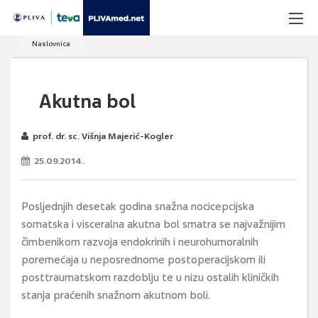
Naslovnica
Akutna bol
prof. dr. sc. Višnja Majerić-Kogler
25.09.2014.
Posljednjih desetak godina snažna nocicepcijska
somatska i visceralna akutna bol smatra se najvažnijim
čimbenikom razvoja endokrinih i neurohumoralnih
poremećaja u neposrednome postoperacijskom ili
posttraumatskom razdoblju te u nizu ostalih kliničkih
stanja praćenih snažnom akutnom boli.