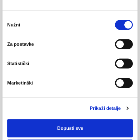
Akutna mišićno-koštana bol i lokani nesteroidni
antireumatici
Odabir
06.08.2020.
Nužni
pristanka
Bol u ramenu, prikaz bolesnika u ordinaciji obiteljske
medicine
Za postavke
11.04.2020.
Neurološki i muskuloskeletni uzroci pelvične boli
Statistički
Marketinški
NAJPOPULARNIJE
<
>
BOL
21.10.2015.
Prikaži detalje
Bolna leđa - medicinske vježbe (nove smjernice)
FARMAKOLOGIJA
Dopusti sve
14.07.2016.
Nesteroidni antireumatici i gastrointestinalna