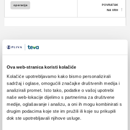
POVRATAK
operacija
NA VRH
VEZANI SADRŽAJ
<
>
09.04.2025.
Gerijatrijski nutritivni rizik i prekomjerno aktivan
Ova web-stranica koristi kolačiće
mokraćni mjehur
Kolačiće upotrebljavamo kako bismo personalizirali
sadržaj i oglase, omogućili značajke društvenih medija i
21.10.2023.
analizirali promet. Isto tako, podatke o vašoj upotrebi
KBC Rijeka: Ugradnja stimulatora sakralnog živca
naše web-lokacije dijelimo s partnerima za društvene
medije, oglašavanje i analizu, a oni ih mogu kombinirati s
07.09.2021.
drugim podacima koje ste im pružili ili koje su prikupili
3. međunarodni kongres pelvične medicine i
dok ste upotrebljavali njihove usluge.
poslijediplomski tečaj