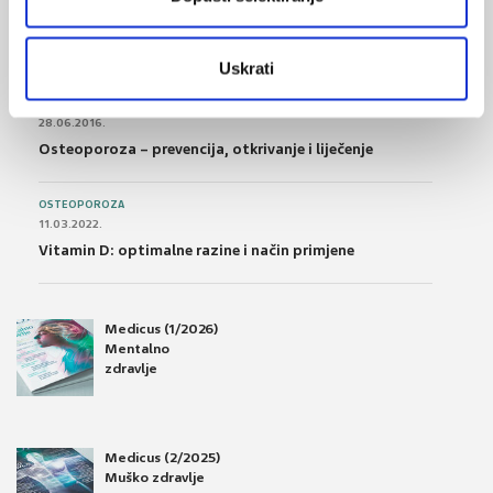
POREMEĆAJI PROBAVE
01.07.2017.
Što su probiotici i kako se proizvode?
Uskrati
OSTEOPOROZA
28.06.2016.
Osteoporoza – prevencija, otkrivanje i liječenje
OSTEOPOROZA
11.03.2022.
Vitamin D: optimalne razine i način primjene
Medicus (1/2026)
Mentalno
zdravlje
Medicus (2/2025)
Muško zdravlje