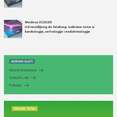
Medicus (1/2025)
Od nevidljivog do fatalnog: izabrane teme iz
kardiologije, nefrologije i endokrinologije
KORISNI ALATI
Klirens kreatinina
CHA
DS
-VA
2
2
Pušenje
ONLINE TEČAJ