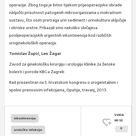
operacije. Zbog toga je bitno tijekom prijeoperacijske obrade
isključiti prisutnost patogenih mikroorganizama u mokraćnom
sustavu, što osim pretraga urin sediment i urinokultura uključuje
i obriske uretre. Prikazali smo nekoliko slučajeva
poslijeoperacijskih urgentnih inkontinencija kod različitih
uroginekoloških operacija.
Tomislav Župić, Leo Žagar
Zavod za ginekološku kirurgiju i urologiju Klinike za ženske
bolesti i porode KBC-a Zagreb
Rad prezentiran na 5. hrvatskom kongresu o urogenitalnim i
spolno prenosivim infekcijama, Opatija, travanj, 2013.
SVIĐA
inkontinencija
MI SE
0
urološke infekcije