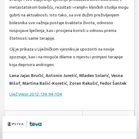
metastatskom bolešću, rezultati »ranijih« kliničkih studija mogu
gubiti na aktualnosti. Isto tako, sa sve dužim preživljenjem
bolesnika sve važnija postaje kvaliteta života, odnosno
nuspojave liječenja, kao i procjena koristi u odnosu prema
štetnosti same terapije.
Cilj je prikaza u Liječničkom vjesniku je upozoriti na novije
spoznaje, kao i na moguće dileme o mjestu i primjeni terapije
koja deprivira androgen.
Lana Jajac Bručić, Antonio Juretić, Mladen Solarić, Vesna
Bišof, Martina Bašić-Koretić, Zoran Rakušić, Fedor Šantek
Liječ Vjesn 2012;134:94-104
SVIĐA
hormonska terapija
MI SE
0
rak prostate