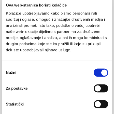
Ova web-stranica koristi kolačiće
POVRATAK
karcinom prostate
NA VRH
Kolačiće upotrebljavamo kako bismo personalizirali
sadržaj i oglase, omogućili značajke društvenih medija i
analizirali promet. Isto tako, podatke o vašoj upotrebi
naše web-lokacije dijelimo s partnerima za društvene
medije, oglašavanje i analizu, a oni ih mogu kombinirati s
VEZANI SADRŽAJ
drugim podacima koje ste im pružili ili koje su prikupili
<
>
dok ste upotrebljavali njihove usluge.
29.11.2024.
Brkati studeni na Štamparu: Postoji li muško i žensko
zdravlje? Ima li razlike?
Odabir
Nužni
pristanka
30.04.2023.
15 godina praćenja ishoda liječenja raka prostate
Za postavke
13.11.2021.
Movember: Podizanje svijesti o problemu karcinoma
Statistički
prostate u muškaraca