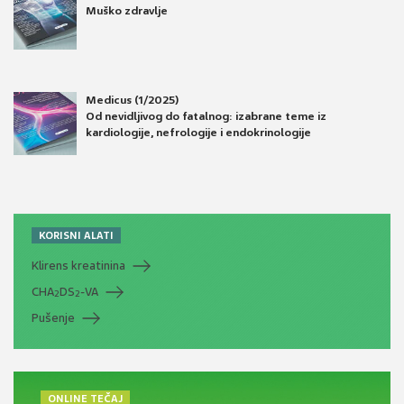
Muško zdravlje
Medicus (1/2025)
Od nevidljivog do fatalnog: izabrane teme iz
kardiologije, nefrologije i endokrinologije
KORISNI ALATI
Klirens kreatinina
CHA
DS
-VA
2
2
Pušenje
ONLINE TEČAJ