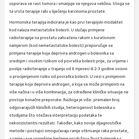
usporava se rast tumora i smanjuje se njegova veličina. Stoga se
ta vrsta terapije rabi u liječenju karcinoma prostate.
Hormonska terapija indicirana je kao prvi terapijski modalitet
kod nalaza metastatske bolesti. U slučaju primjene
radioterapije na prostatu zahvaćenu rakom s kurativnom
namjerom (kod nemetastatske bolesti) preporučuje se
primjena terapije koja deprivira androgen u bolesnika sa
srednjim i visokim rizikom od povratka bolesti prije, za vrijeme i
poslije radioterapije u trajanju od 6 mjeseci ili 2-3 godine ovisno
o procijenjenom riziku od povratka bolesti. U vezi s primjenom
terapije koja deprivira androgen, a koja se može primijeniti na
više načina i u više kombinacija, za određene kliničke situacije ne
postoje konačne preporuke. Razloga je više: premalen broj
odgovarajućih kliničkih studija, heterogenost bolesnika u
studijama što otežava interpretaciju podataka te
nekonzistentni rezultati. Također, kako novije dijagnostičke
metode i postupci omogućavaju ranije otkrivanje raka prostate,
a ranije i sve uspješnije liječenje produžava život bolesnika s