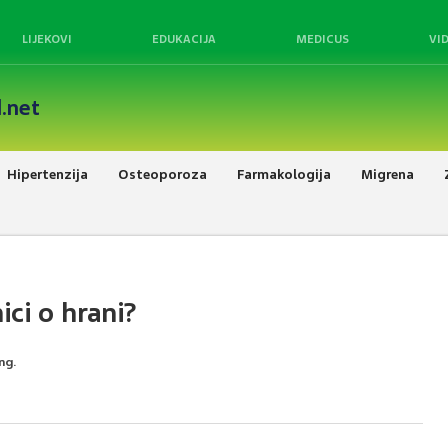
LIJEKOVI
EDUKACIJA
MEDICUS
VI
.net
Hipertenzija
Osteoporoza
Farmakologija
Migrena
ici o hrani?
ng.