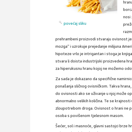
hranu
borc
nosi 
povećaj sliku
prežd
razma
prehrambeni proizvodi stvaraju ovisnost jer
mozga" i uzrokuje prejedanje milijuna Amerik
hipoteze vrlo je intrigantan i stoga je kn
stvara li doista industrijski proizvedena hra
za hiperukusnu hranu kojoj ne možemo odol
Za sada je dokazano da specifične namirn
ponašanja sličnog ovisničkom. Takva hrana,
do ovisnosti ako se uživanje u njoj može op
abnormalno velikih količina. Te se krajnos
zloupotrebom droga. Ovisnost o hrani ne po
osoba s povišenom tjelesnom masom.
Šećer, sol i masnoće, glavni sastojci brze hra