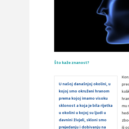
Što kaže znanost?
Kon
U našoj današnjoj okolini, u
pred
kojoj smo okruženi hranom
koli
prema kojoj imamo visoku
hran
sklonost a koja je bila rijetka
mu n
u okolini u kojoj su ljudi u
hed
davnini živjeli, skloni smo
zbo
prejedanju i dobivanju na
ili 