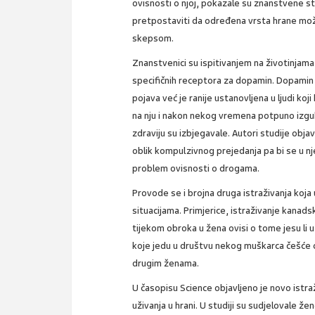
ovisnosti o njoj, pokazale su znanstvene 
pretpostaviti da određena vrsta hrane može
skepsom.
Znanstvenici su ispitivanjem na životinjama
specifičnih receptora za dopamin. Dopamin 
pojava već je ranije ustanovljena u ljudi k
na nju i nakon nekog vremena potpuno izgub
zdraviju su izbjegavale. Autori studije obj
oblik kompulzivnog prejedanja pa bi se u nj
problem ovisnosti o drogama.
Provode se i brojna druga istraživanja koja
situacijama. Primjerice, istraživanje kanad
tijekom obroka u žena ovisi o tome jesu li
koje jedu u društvu nekog muškarca češće o
drugim ženama.
U časopisu Science objavljeno je novo ist
uživanja u hrani. U studiji su sudjelovale ž