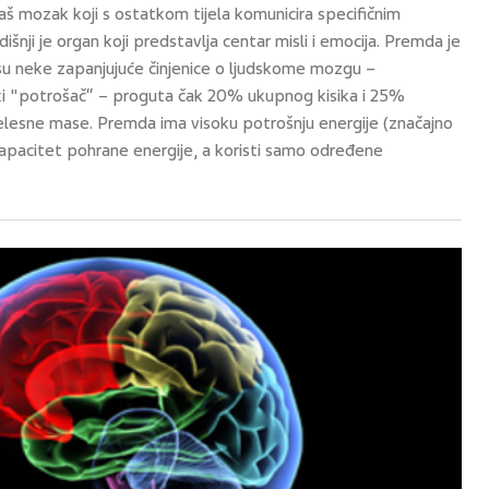
 mozak koji s ostatkom tijela komunicira specifičnim
nji je organ koji predstavlja centar misli i emocija. Premda je
 su neke zapanjujuće činjenice o ljudskome mozgu –
ki "potrošač“ – proguta čak 20% ukupnog kisika i 25%
lesne mase. Premda ima visoku potrošnju energije (značajno
 kapacitet pohrane energije, a koristi samo određene