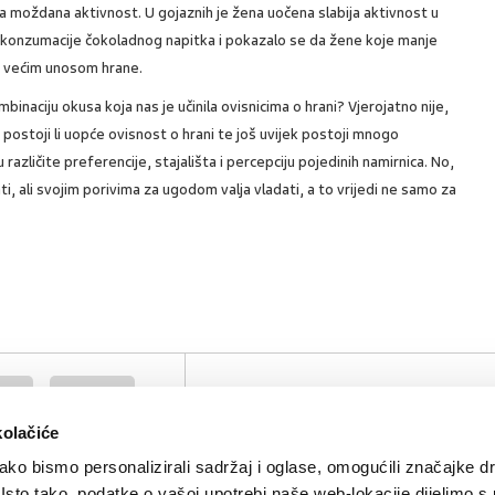
oždana aktivnost. U gojaznih je žena uočena slabija aktivnost u
 konzumacije čokoladnog napitka i pokazalo se da žene koje manje
u većim unosom hrane.
mbinaciju okusa koja nas je učinila ovisnicima o hrani? Vjerojatno nije,
u postoji li uopće ovisnost o hrani te još uvijek postoji mnogo
različite preferencije, stajališta i percepciju pojedinih namirnica. No,
i, ali svojim porivima za ugodom valja vladati, a to vrijedi ne samo za
rana
prejedanje
SVIĐA
POVRA
0
MI SE
NA
kolačiće
ko bismo personalizirali sadržaj i oglase, omogućili značajke d
. Isto tako, podatke o vašoj upotrebi naše web-lokacije dijelimo s