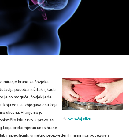
zumiranje hrane za čovjeka
stavlja poseban užitak i, kada i
ko je to moguće, čovjek jede
u koju voli, a izbjegava onu koja
ije ukusna. Hranjenje je
povećaj sliku
onističko iskustvo. Upravo se
g toga prekomjeran unos hrane
odabir specifičnih, umjetno proizvedenih namirnica povezuje s