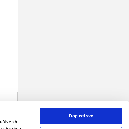
TAK
 VRH
Dopusti sve
ruštvenih
 partnerima