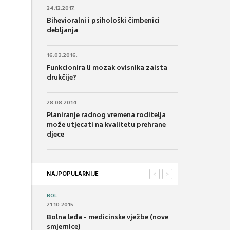
24.12.2017.
Bihevioralni i psihološki čimbenici
debljanja
16.03.2016.
Funkcionira li mozak ovisnika zaista
drukčije?
28.08.2014.
Planiranje radnog vremena roditelja
može utjecati na kvalitetu prehrane
djece
NAJPOPULARNIJE
<
>
BOL
21.10.2015.
Bolna leđa - medicinske vježbe (nove
smjernice)