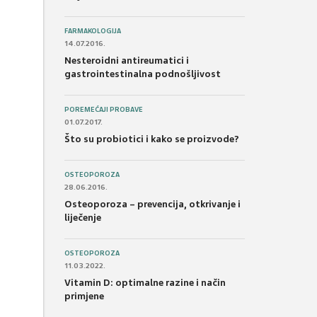
FARMAKOLOGIJA
14.07.2016.
Nesteroidni antireumatici i
gastrointestinalna podnošljivost
POREMEĆAJI PROBAVE
01.07.2017.
Što su probiotici i kako se proizvode?
OSTEOPOROZA
28.06.2016.
Osteoporoza – prevencija, otkrivanje i
liječenje
OSTEOPOROZA
11.03.2022.
Vitamin D: optimalne razine i način
primjene