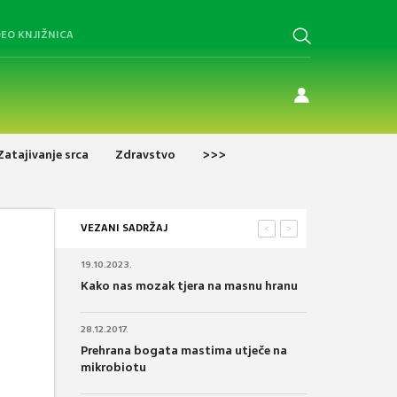
DEO KNJIŽNICA
Zatajivanje srca
Zdravstvo
>>>
VEZANI SADRŽAJ
<
>
19.10.2023.
Kako nas mozak tjera na masnu hranu
28.12.2017.
Prehrana bogata mastima utječe na
mikrobiotu