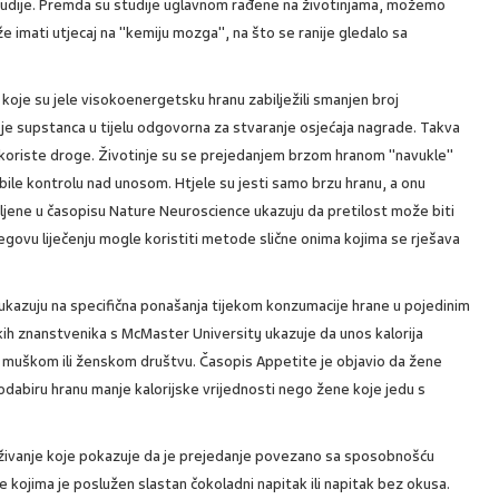
studije. Premda su studije uglavnom rađene na životinjama, možemo
 imati utjecaj na "kemiju mozga", na što se ranije gledalo sa
 koje su jele visokoenergetsku hranu zabilježili smanjen broj
je supstanca u tijelu odgovorna za stvaranje osjećaja nagrade. Takva
oji koriste droge. Životinje su se prejedanjem brzom hranom "navukle"
ile kontrolu nad unosom. Htjele su jesti samo brzu hranu, a onu
avljene u časopisu Nature Neuroscience ukazuju da pretilost može biti
egovu liječenju mogle koristiti metode slične onima kojima se rješava
 ukazuju na specifična ponašanja tijekom konzumacije hrane u pojedinim
skih znanstvenika s McMaster University ukazuje da unos kalorija
 u muškom ili ženskom društvu. Časopis Appetite je objavio da žene
dabiru hranu manje kalorijske vrijednosti nego žene koje jedu s
raživanje koje pokazuje da je prejedanje povezano sa sposobnošću
ene kojima je poslužen slastan čokoladni napitak ili napitak bez okusa.