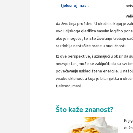
tjelesnoj masi.
ovi
Veli
da životinja proždire. U okolini u kojoj je zal
evolucijskoga gledišta sasvim logično pon
ako je moguće, te iste životinje trebaju sa
razdoblja nestašice hrane u budućnosti.
Iz ove perspektive, i uzimajući u obzir da su l
neizvjestan, može se zaključiti da su svi či
povećavanju uskladištene energije. U našoj
visoku sklonost a koja je bila rijetka u okolin
tjelesnoj masi.
Što kaže znanost?
Knji
dužn