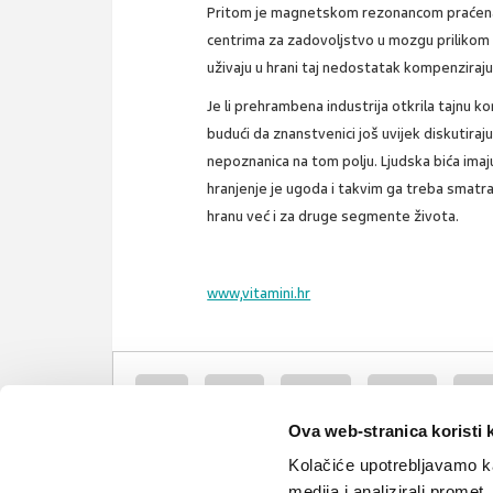
Pritom je magnetskom rezonancom praćena m
centrima za zadovoljstvo u mozgu prilikom
uživaju u hrani taj nedostatak kompenziraj
Je li prehrambena industrija otkrila tajnu ko
budući da znanstvenici još uvijek diskutiraj
nepoznanica na tom polju. Ljudska bića imaju 
hranjenje je ugoda i takvim ga treba smatrat
hranu već i za druge segmente života.
www,vitamini.hr
hrana
mozak
ovisnost
kontrola
preh
Ova web-stranica koristi 
pretilost
brza hrana
sol
mast
Kolačiće upotrebljavamo ka
medija i analizirali promet