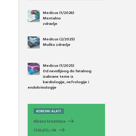
Medicus (1/2026)
Mentalno
zdravlje
Medicus (2/2025)
Muško zdravlje
Medicus (1/2025)
Od nevidljivog do fatalnog:
izabrane teme iz
kardiologije, nefrologije i
endokrinologije
KORISNI ALATI
Klirens kreatinina
CHA
DS
-VA
2
2