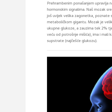
Prehrambenim ponašanjem upravlja naš
hormonskim signalima. Naš mozak središ
još uvijek velika zagonetka, poznate
metaboličkom gigantu. Mozak je veli
ukupne glukoze, a zauzima tek 2% tje
veću od potrošnje mišića), ima i mali
supstrate (najčešće glukozu).