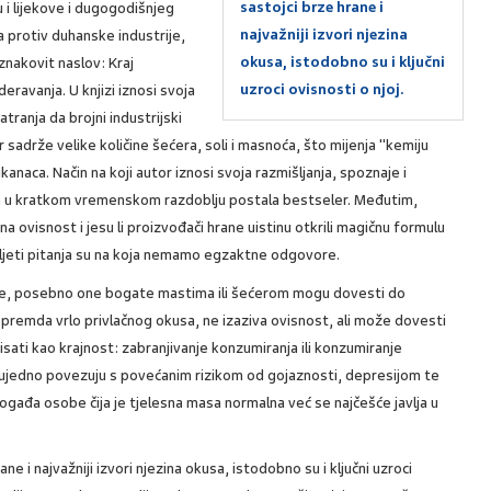
sastojci brze hrane i
 i lijekove i dugogodišnjeg
najvažniji izvori njezina
a protiv duhanske industrije,
okusa, istodobno su i ključni
znakovit naslov: Kraj
uzroci ovisnosti o njoj.
eravanja. U knjizi iznosi svoja
tranja da brojni industrijski
 sadrže velike količine šećera, soli i masnoća, što mijenja "kemiju
anaca. Način na koji autor iznosi svoja razmišljanja, spoznaje i
jiga u kratkom vremenskom razdoblju postala bestseler. Međutim,
na ovisnost i jesu li proizvođači hrane uistinu otkrili magičnu formulu
jeti pitanja su na koja nemamo egzaktne odgovore.
ice, posebno one bogate mastima ili šećerom mogu dovesti do
 premda vrlo privlačnog okusa, ne izaziva ovisnost, ali može dovesti
isati kao krajnost: zabranjivanje konzumiranja ili konzumiranje
ti ujedno povezuju s povećanim rizikom od gojaznosti, depresijom te
gađa osobe čija je tjelesna masa normalna već se najčešće javlja u
ne i najvažniji izvori njezina okusa, istodobno su i ključni uzroci