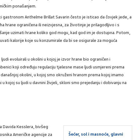
sničkim ponašanjem.
ki gastronom Anthelme Brillat Savarin često je isticao da čovjek jede, a
iha hrane ograničena ili neizvjesna, za životinje je prilagodljivo i s
ašanje uzimati hrane koliko god mogu, kad god im je dostupna. Potom,
čuvati kalorije koje su konzumirale da bi se osigurale za moguća
judi evoluirali u okolini u kojoj je izvor hrane bio ograničen i
mbenici koji određuju regulaciju tjelesne mase ljudi usmjereni prema
 današnjoj okolini, u kojoj smo okruženi hranom prema kojoj imamo
i u kojoj su ljudi u davnini živjeli, skloni smo prejedanju i dobivanju na
ga Davida Kesslera, bivšeg
Šećer, sol i masnoće, glavni
osnika Američke agencije za