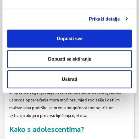
maksimalnu sigurnost
karakteristika dječje
djetetu uz razumijevanje za
dobi, promjena koje
Prikaži detalje
njegove probleme, a da
donosi bolest,
pritom sama zbog
poznavanje obiteljske
iscrpljenosti i suosjećanja ne
dinamike i specifičnosti
Dopusti sve
razvije brojne simptome
odnosa roditelj-dijete, a
sagorijevanja.
s druge strane biti
Dopusti selektiranje
psihološki stabilna osoba
koja je sigurna u svojim postupcima, može pružiti maksimalnu
sigurnost djetetu uz razumijevanje za njegove probleme, a da
Uskrati
pritom sama zbog iscrpljenosti i suosjećanja ne razvije brojne
simptome sagorijevanja. Istovremeno zdravstveni djelatnik
usprkos opterećenja mora moći razumjeti roditelje i dati im
maksimalnu podršku te prema mogućnosti omogućiti im
aktivniju ulogu u procesu liječenja djeteta.
Kako s adolescentima?