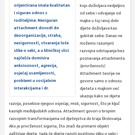
orijentirana imala kvalitetan
koju doživljava nedjeljivo
i siguran odnos s
od sebe i odvajanje od
roditeljima. Nesiguran
majke u toj ranoj dobi
attachment dovodi do
dijete doživljava kao
dezorganizacije, straha,
gubitak sebe. Danas ne
nesigurnosti, stvaranja loše
možemo razumjeti
slike o sebi, a u kliničkoj slici
razvojna odstupanja bez
najčešće dominira
poznavanja attachmenta
anksioznost, agresija,
/privrženosti/.
osjećaj usamljenosti,
Attachment teorije ne
problemi u socijalnim
govore samo o odnosu
interakcijama i dr.
djeteta s majkom već
ukazuju kako se dijete
razvija, posebice njegovi osjećaji, misli, sigurnost, što je ključ
kasnijih međuljudskih odnosa. Attachment govori o brojnim
razvojnim transformacijama od djetinjstva do kraja školovanja.
Ako je privrženost sigurna, što znači da primarni objekt
zaštićuje dijete, tada će dijete razviti pozitivnu sliku o sebi i