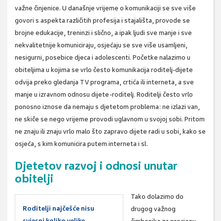
važne činjenice. U današnje vrijeme o komunikaciji se sve više
govori s aspekta različitih profesija i stajališta, provode se
brojne edukacije, treninzi i slično, a ipak ljudi sve manje i sve
nekvalitetnije komuniciraju, osjećaju se sve više usamljeni,
nesigurni, posebice djeca i adolescenti. Početke nalazimo u
obiteljima u kojima se vrlo često komunikacija roditelj-dijete
odvija preko gledanja TV programa, crtića ili interneta, a sve
manje u izravnom odnosu dijete-roditelj. Roditelji često vrlo
ponosno iznose da nemaju s djetetom problema: ne izlazi van,
ne skiče se nego vrijeme provodi uglavnom u svojoj sobi. Pritom
ne znaju ili znaju vrlo malo što zapravo dijete radi u sobi, kako se
osjeća, s kim komunicira putem interneta i sl.
Djetetov razvoj i odnosi unutar
obitelji
Tako dolazimo do
Roditelji najčešće nisu
drugog važnog
svjesni koliko velike