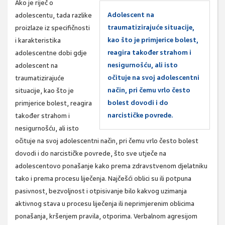
Ako je riječ o
Adolescent na
adolescentu, tada razlike
traumatizirajuće situacije,
proizlaze iz specifičnosti
kao što je primjerice bolest,
i karakteristika
reagira također strahom i
adolescentne dobi gdje
nesigurnošću, ali isto
adolescent na
očituje na svoj adolescentni
traumatizirajuće
način, pri čemu vrlo često
situacije, kao što je
bolest dovodi i do
primjerice bolest, reagira
narcističke povrede.
također strahom i
nesigurnošću, ali isto
očituje na svoj adolescentni način, pri čemu vrlo često bolest
dovodi i do narcističke povrede, što sve utječe na
adolescentovo ponašanje kako prema zdravstvenom djelatniku
tako i prema procesu liječenja. Najčešći oblici su ili potpuna
pasivnost, bezvoljnost i otpisivanje bilo kakvog uzimanja
aktivnog stava u procesu liječenja ili neprimjerenim oblicima
ponašanja, kršenjem pravila, otporima. Verbalnom agresijom