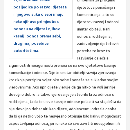
čimbenika za procjenu
posljedice po razvoj djeteta
djetetova ponašanja i
i njegovu sliku o sebi imaju
komuniciranja, a to su
neke njihove primjedbe u
djetetov razvoj i odnosi
odnosu na dijete i njihov
unutar obitelji. Rani
kasniji odnos prema sebi,
odnos s roditeljima,
drugima, posebice
zadovoljenje djetetovih
autoritetima.
potreba te kroz to
razvijanje osjećaja
sigurnosti ili nesigurnosti prenosi se na sve djetetove kasnije
komunikacije i odnose. Dijete unutar obitelji razvija vjerovanja
kroz koja percipira svijet oko sebe i ponaša se sukladno svojim
vjerovanjima. Ako npr. dijete vjeruje da ga nitko ne voli jer nije
dovoljno dobro, a takvo vjerovanje je stvorilo kroz odnose s
roditeljima, tada će u sve kasnije odnose polaziti sa stajališta da
nije dovoljno dobar niti kao dijete, adolescent i odrasla osoba
da bi ga netko volio te nesvjesno otpisuje bilo kakvu mogućnost
uspostavljanja odnosa, jer ionako će sve završiti neuspjehom, ili