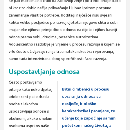
se pak maksimalno trudi da zadovolji želje i potrebe drugih kako
bi kroz to dobio nečije prihvaćanje i ljubav i pritom potpuno
zanemaruje vlastite potrebe. Roditelji najčešće nisu svjesni
koliko velike posljedice po razvoj djeteta i njegovu sliku o sebi
imaju neke njihove primjedbe u odnosu na dijete i njihov kasniji
odnos prema sebi, drugima, posebice autoritetima.
Adolescentno razdoblje je vrijeme u procesu razvoja u kojem se
vrlo često oživljavaju ranija traumatska iskustva i vjerovanja,
samo tada intenzivirana zbog specifičnosti faze razvoja.
Uspostavljanje odnosa
Često postavljamo
Bitni čimbenici u procesu
pitanje kako neko dijete,
stvaranja odnosa su
adolescent pa i odrasla
nasljeđe, biološke
osoba s lakoćom
karakteristike i promjene, te
uspostavljaju odnose s
učenje koje započinje samim
okolinom, a kako s nekim
početkom našeg života, a
osobama usprkos naše