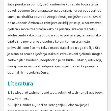
šalje poruke za pomoć, već i čimbenike koji su do toga stanja
doveli. Jednom će biti naglasak na odvajanju, drugi put strah od
smrti, narcistička povreda zbog bolesti, obilježenost i sl. Svaki
od navedenih čimbenika zahtijeva drukčiji pristup, a zdravstveni
djelatnik mora iznaći način kako da pristupi svakom djetetu i
adolescentu kako bi zadobio njegovo povjerenje, jer samo ako
dijete ima povjerenje u osobu s kojom komunicira može
prihvatiti i ono što mu takva osoba daje ili od njega traži, a što
je bitno za proces liječenja. Kako bi zdravstveni djelatnik mogao
zadovoljiti navedeno, neophodno je da bude u stalnoj edukaciji,
moraju mu se osigurati odgovarajući uvjeti za rad te primjena
optimalnih metoda liječenja.
Literatura
1. Bowlby J. Attachment and lost, volm l: Attachment.Basic book,
New York,1982
2. Buljan Flander G., Kocijan Hercigonja D. Zlostavljanje i