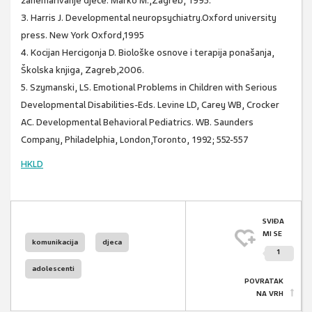
zanemarivanje djece. Marko M.,Zagreb, 1995.
3. Harris J. Developmental neuropsychiatry.Oxford university
press. New York Oxford,1995
4. Kocijan Hercigonja D. Biološke osnove i terapija ponašanja,
Školska knjiga, Zagreb,2006.
5. Szymanski, LS. Emotional Problems in Children with Serious
Developmental Disabilities-Eds. Levine LD, Carey WB, Crocker
AC. Developmental Behavioral Pediatrics. WB. Saunders
Company, Philadelphia, London,Toronto, 1992; 552-557
HKLD
SVIĐA
MI SE
komunikacija
djeca
1
adolescenti
POVRATAK
NA VRH