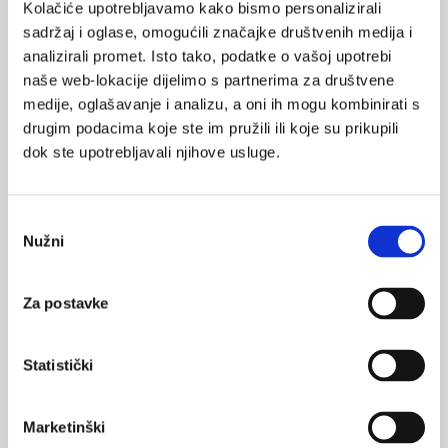
Kolačiće upotrebljavamo kako bismo personalizirali
nepovoljnim čimbenicima kao što su organiziranost i
sadržaj i oglase, omogućili značajke društvenih medija i
funkcioniranje bolničkog odjela ili rehabilitacijskih ustanova,
analizirali promet. Isto tako, podatke o vašoj upotrebi
pomanjkanje vremena kao rezultat organizacijske strukture,
naše web-lokacije dijelimo s partnerima za društvene
nedovoljno znanje posebice vezano uz psihološke probleme,
medije, oglašavanje i analizu, a oni ih mogu kombinirati s
neorganiziranje rada s obitelji koja često u želji da pomogne
drugim podacima koje ste im pružili ili koje su prikupili
opterećuje zdravstvene djelatnike te izražava nezadovoljstvo
dok ste upotrebljavali njihove usluge.
na različite načine, što često dovodi do konflikta jer zdravstveni
djelatnici ne prepoznaju da se iza kritike krije strah i osjećaj
bespomoćnosti. Poseban problem predstavljaju i emocionalne
Odabir
reakcije zdravstvenih djelatnika na dijete i njegovu bolest, što
Nužni
pristanka
rezultira brojnim psihičkim problemima kod djelatnika.
Kako uspostaviti uspješnu
Za postavke
komunikaciju?
Statistički
Uspostaviti uspješnu
Psihološki stabilna osoba
komunikaciju znači s
koja je sigurna u svojim
jedne strane dobro
Marketinški
postupcima, može pružiti
poznavanje