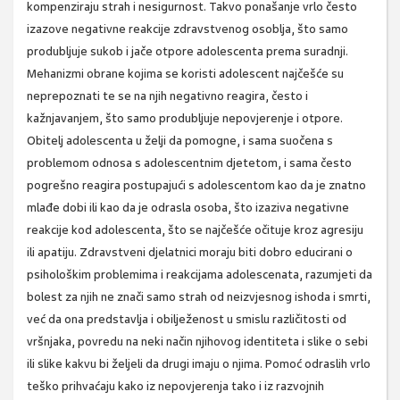
kompenziraju strah i nesigurnost. Takvo ponašanje vrlo često
izazove negativne reakcije zdravstvenog osoblja, što samo
produbljuje sukob i jače otpore adolescenta prema suradnji.
Mehanizmi obrane kojima se koristi adolescent najčešće su
neprepoznati te se na njih negativno reagira, često i
kažnjavanjem, što samo produbljuje nepovjerenje i otpore.
Obitelj adolescenta u želji da pomogne, i sama suočena s
problemom odnosa s adolescentnim djetetom, i sama često
pogrešno reagira postupajući s adolescentom kao da je znatno
mlađe dobi ili kao da je odrasla osoba, što izaziva negativne
reakcije kod adolescenta, što se najčešće očituje kroz agresiju
ili apatiju. Zdravstveni djelatnici moraju biti dobro educirani o
psihološkim problemima i reakcijama adolescenata, razumjeti da
bolest za njih ne znači samo strah od neizvjesnog ishoda i smrti,
već da ona predstavlja i obilježenost u smislu različitosti od
vršnjaka, povredu na neki način njihovog identiteta i slike o sebi
ili slike kakvu bi željeli da drugi imaju o njima. Pomoć odraslih vrlo
teško prihvaćaju kako iz nepovjerenja tako i iz razvojnih