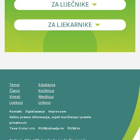
ZA LIJEČNIKE
Debljina - od prevencije do personalizirane
ZA LJEKARNIKE
terapije
Novi pogled na migrenu: komorbiditeti, spolne
razlike i nove terapije
Antikoagulansi u ljekarničkoj praksi –
komunikacija, adherencija i sigurnost
Muško urološko zdravlje: od funkcionalnih
smetnji do rane onkološke dijagnostike
Mentalno zdravlje muškaraca: skriveni rizici i
kliničke posljedice
Životni stil i kardiovaskularno zdravlje
muškaraca
Teme
Edukacija
Članci
Knjižnica
Vijesti
Medicus
Lijekovi
Linkovi
Kontakt
Oglašavanje
Impressum
Važne pravne informacije, uvjeti korištenja i pravila
privatnosti
Teva
Global site
PLIVAzdravlje.hr
PLIVA.hr