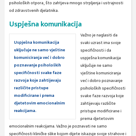
psiholoških otpora, što zahtjeva mnogo strpljenja i ustrajnosti
od zdravstvenih djelatnika.
Uspješna komunikacija
Važno je naglasiti da
Uspješna komunikacija
svaki uzrast ima svoje
uključuje ne samo vještine
specifičnosti i da
komuniciranja već i dobro
uspješna komunikacija
poznavanje psiholoških
uključuje ne samo
specifičnosti svake faze
vještine komuniciranja
razvoja koje zahtijevaju
već i dobro poznavanje
različite pristupe
psiholoških specifičnosti
modificirane i prema
svake faze razvoja koje
djetetovim emocionalnim
zahtijevaju različite
reakcijama.
pristupe modificirane i
prema djetetovim
emocionalnim reakcijama. Važno je poznavati ne samo
specifičnosti kliničke slike kojom dijete iskazuje svoje strahove i