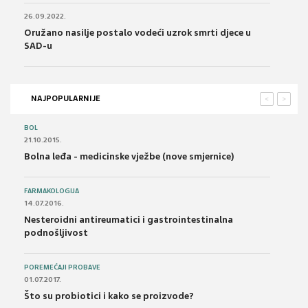
26.09.2022.
Oružano nasilje postalo vodeći uzrok smrti djece u
SAD-u
NAJPOPULARNIJE
<
>
BOL
21.10.2015.
Bolna leđa - medicinske vježbe (nove smjernice)
FARMAKOLOGIJA
14.07.2016.
Nesteroidni antireumatici i gastrointestinalna
podnošljivost
POREMEĆAJI PROBAVE
01.07.2017.
Što su probiotici i kako se proizvode?