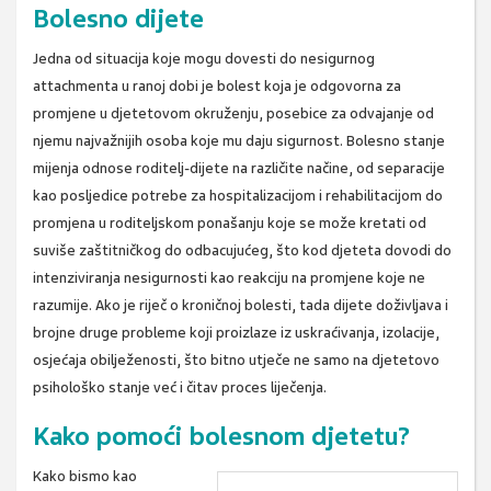
Bolesno dijete
Jedna od situacija koje mogu dovesti do nesigurnog
attachmenta u ranoj dobi je bolest koja je odgovorna za
promjene u djetetovom okruženju, posebice za odvajanje od
njemu najvažnijih osoba koje mu daju sigurnost. Bolesno stanje
mijenja odnose roditelj-dijete na različite načine, od separacije
kao posljedice potrebe za hospitalizacijom i rehabilitacijom do
promjena u roditeljskom ponašanju koje se može kretati od
suviše zaštitničkog do odbacujućeg, što kod djeteta dovodi do
intenziviranja nesigurnosti kao reakciju na promjene koje ne
razumije. Ako je riječ o kroničnoj bolesti, tada dijete doživljava i
brojne druge probleme koji proizlaze iz uskraćivanja, izolacije,
osjećaja obilježenosti, što bitno utječe ne samo na djetetovo
psihološko stanje već i čitav proces liječenja.
Kako pomoći bolesnom djetetu?
Kako bismo kao