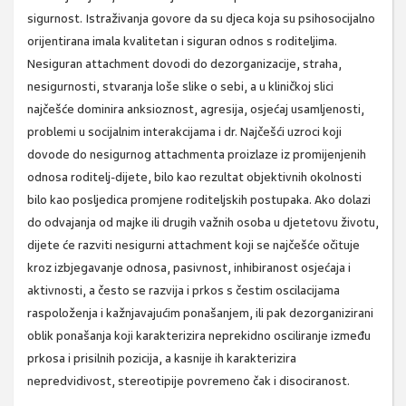
sigurnost. Istraživanja govore da su djeca koja su psihosocijalno
orijentirana imala kvalitetan i siguran odnos s roditeljima.
Nesiguran attachment dovodi do dezorganizacije, straha,
nesigurnosti, stvaranja loše slike o sebi, a u kliničkoj slici
najčešće dominira anksioznost, agresija, osjećaj usamljenosti,
problemi u socijalnim interakcijama i dr. Najčešći uzroci koji
dovode do nesigurnog attachmenta proizlaze iz promijenjenih
odnosa roditelj-dijete, bilo kao rezultat objektivnih okolnosti
bilo kao posljedica promjene roditeljskih postupaka. Ako dolazi
do odvajanja od majke ili drugih važnih osoba u djetetovu životu,
dijete će razviti nesigurni attachment koji se najčešće očituje
kroz izbjegavanje odnosa, pasivnost, inhibiranost osjećaja i
aktivnosti, a često se razvija i prkos s čestim oscilacijama
raspoloženja i kažnjavajućim ponašanjem, ili pak dezorganizirani
oblik ponašanja koji karakterizira neprekidno osciliranje između
prkosa i prisilnih pozicija, a kasnije ih karakterizira
nepredvidivost, stereotipije povremeno čak i disociranost.