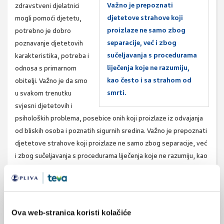
Važno je prepoznati
zdravstveni djelatnici
djetetove strahove koji
mogli pomoći djetetu,
proizlaze ne samo zbog
potrebno je dobro
separacije, već i zbog
poznavanje djetetovih
sučeljavanja s procedurama
karakteristika, potreba i
liječenja koje ne razumiju,
odnosa s primarnom
kao često i sa strahom od
obitelji. Važno je da smo
smrti.
u svakom trenutku
svjesni djetetovih i
psiholoških problema, posebice onih koji proizlaze iz odvajanja
od bliskih osoba i poznatih sigurnih sredina. Važno je prepoznati
djetetove strahove koji proizlaze ne samo zbog separacije, već
i zbog sučeljavanja s procedurama liječenja koje ne razumiju, kao
često i sa strahom od smrti. Istodobno je zdravstveni djelatnik
suočen s problemima obitelji koji proizlaze iz roditeljskih
teškoća prihvaćanja djetetove bolesti, osjećaja isključenosti i
bespomoćnosti, straha i krivnje. Kod toga je zdravstveni
Ova web-stranica koristi kolačiće
djelatnik suočen i s brojnim objektivnim i subjektivnim