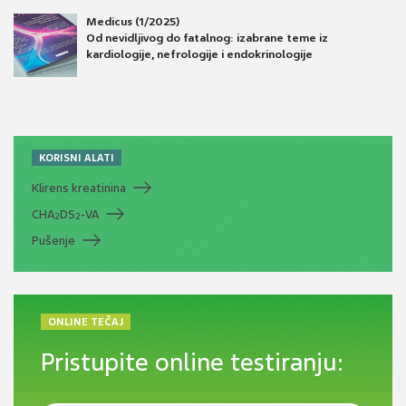
Medicus (1/2025)
Od nevidljivog do fatalnog: izabrane teme iz
kardiologije, nefrologije i endokrinologije
KORISNI ALATI
Klirens kreatinina
CHA
DS
-VA
2
2
Pušenje
ONLINE TEČAJ
Pristupite online testiranju: