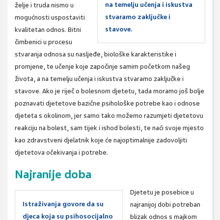
na temelju učenja i iskustva
želje i truda nismo u
stvaramo zaključke i
mogućnosti uspostaviti
stavove.
kvalitetan odnos. Bitni
čimbenici u procesu
stvaranja odnosa su nasljeđe, biološke karakteristike i
promjene, te učenje koje započinje samim početkom našeg
života, a na temelju učenja i iskustva stvaramo zaključke i
stavove. Ako je riječ o bolesnom djetetu, tada moramo još bolje
poznavati djetetove bazične psihološke potrebe kao i odnose
djeteta s okolinom, jer samo tako možemo razumjeti djetetovu
reakciju na bolest, sam tijek i ishod bolesti, te naći svoje mjesto
kao zdravstveni djelatnik koje će najoptimalnije zadovoljiti
djetetova očekivanja i potrebe.
Najranije doba
Djetetu je posebice u
Istraživanja govore da su
najranijoj dobi potreban
djeca koja su psihosocijalno
blizak odnos s majkom