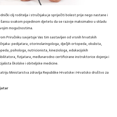
dnički cilj roditelja i stručnjaka je spriječiti bolest prije nego nastane i
i šansu svakom pojedinom djetetu da se razvije maksimalno u skladu
svojim mogućnostima.
om Priručniku savjetuje Vas tim sastavljen od vrsnih hrvatskih
čnjaka: pedijatara, otorinolaringologa, dječjih ortopeda, okulista,
peda, psihologa, nutricionista, kineziologa, edukacijskih
bilitatora, fizijatara, međunarodno certificirane instruktorice dojenja i
ijalista školske i obiteljske medicine.
atriju Ministarstva zdravlja Republike Hrvatske i Hrvatsko društvo za
ijatar