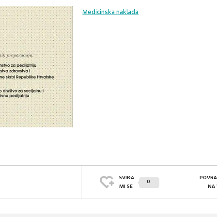
Medicinska naklada
SVIĐA
POVRA
0
MI SE
NA