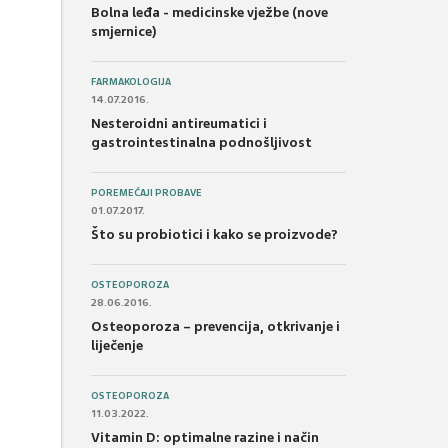
Bolna leđa - medicinske vježbe (nove
smjernice)
FARMAKOLOGIJA
14.07.2016.
Nesteroidni antireumatici i
gastrointestinalna podnošljivost
POREMEĆAJI PROBAVE
01.07.2017.
Što su probiotici i kako se proizvode?
OSTEOPOROZA
28.06.2016.
Osteoporoza – prevencija, otkrivanje i
liječenje
OSTEOPOROZA
11.03.2022.
Vitamin D: optimalne razine i način