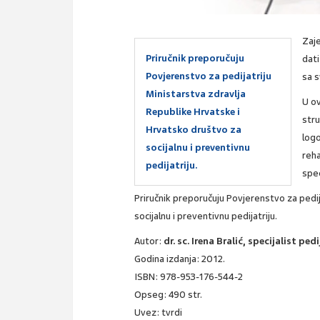
Zaje
Priručnik preporučuju
dat
Povjerenstvo za pedijatriju
sa 
Ministarstva zdravlja
U ov
Republike Hrvatske i
stru
Hrvatsko društvo za
logo
socijalnu i preventivnu
reha
pedijatriju.
spec
Priručnik preporučuju Povjerenstvo za pedij
socijalnu i preventivnu pedijatriju.
Autor:
dr. sc. Irena Bralić, specijalist ped
Godina izdanja: 2012.
ISBN: 978-953-176-544-2
Opseg: 490 str.
Uvez: tvrdi