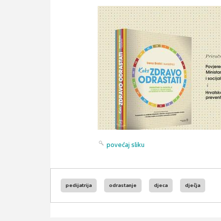
povećaj sliku
pedijatrija
odrastanje
djeca
dječja