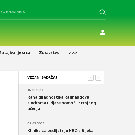
DEO KNJIŽNICA
Zatajivanje srca
Zdravstvo
>>>
VEZANI SADRŽAJ
<
>
16.11.2023.
Rana dijagnostika Raynaudova
sindroma u djece pomoću strojnog
učenja
02.02.2022.
Klinika za pedijatriju KBC-a Rijeka