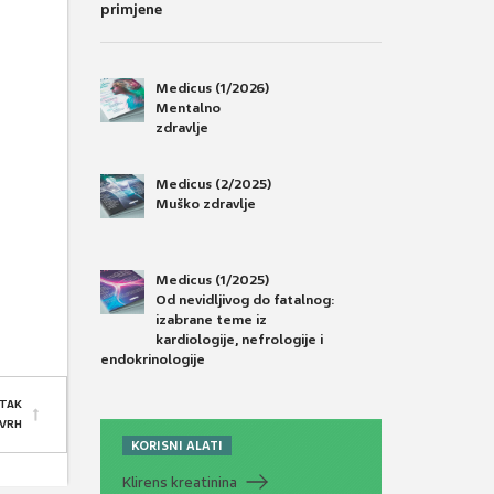
primjene
Medicus (1/2026)
Mentalno
zdravlje
Medicus (2/2025)
Muško zdravlje
Medicus (1/2025)
Od nevidljivog do fatalnog:
izabrane teme iz
kardiologije, nefrologije i
endokrinologije
TAK
 VRH
KORISNI ALATI
Klirens kreatinina