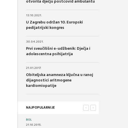
otvorila dječju postcovid ambulantu
13.10.2021.
U Zagrebu održan 10. Europski
pedijatrijski kongres
30.04.2021.
Prvi sveučilišni e-udžbenik: Dječja i
adolescentna psihijatrija
21.01.2017.
Obiteljska anamneza ključna u ranoj
dijagnostici aritmogene
kardiomiopatije
NAJPOPULARNIJE
<
>
BOL
21.10.2015.