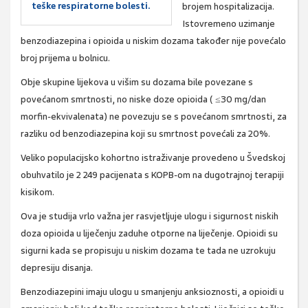
teške respiratorne bolesti.
brojem hospitalizacija.
Istovremeno uzimanje
benzodiazepina i opioida u niskim dozama također nije povećalo
broj prijema u bolnicu.
Obje skupine lijekova u višim su dozama bile povezane s
povećanom smrtnosti, no niske doze opioida ( ≤30 mg/dan
morfin-ekvivalenata) ne povezuju se s povećanom smrtnosti, za
razliku od benzodiazepina koji su smrtnost povećali za 20%.
Veliko populacijsko kohortno istraživanje provedeno u Švedskoj
obuhvatilo je 2 249 pacijenata s KOPB-om na dugotrajnoj terapiji
kisikom.
Ova je studija vrlo važna jer rasvjetljuje ulogu i sigurnost niskih
doza opioida u liječenju zaduhe otporne na liječenje. Opioidi su
sigurni kada se propisuju u niskim dozama te tada ne uzrokuju
depresiju disanja.
Benzodiazepini imaju ulogu u smanjenju anksioznosti, a opioidi u