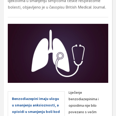
lijekovima u smanjenju simptoma teške respiratorne
bolesti, objavljeno je u časopisu British Medical Journal.
Liječenje
Benzodiazepini imaju ulogu
benzodiazepinima i
u smanjenju anksioznosti, a
opioidima nije bilo
opioidi u smanjenju boli kod
povezano s većim