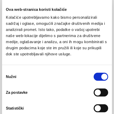
kopb
benzodiazepini
0
Ova web-stranica koristi kolačiće
opioidi
POVRATAK
Kolačiće upotrebljavamo kako bismo personalizirali
NA VRH
sadržaj i oglase, omogućili značajke društvenih medija i
analizirali promet. Isto tako, podatke o vašoj upotrebi
naše web-lokacije dijelimo s partnerima za društvene
medije, oglašavanje i analizu, a oni ih mogu kombinirati s
drugim podacima koje ste im pružili ili koje su prikupili
VEZANI SADRŽAJ
<
>
dok ste upotrebljavali njihove usluge.
29.04.2025.
Koji lijekovi kod starijih bolesnika povećavaju rizik od
Odabir
pada?
Nužni
pristanka
16.11.2022.
Svjetski dan KOPB-a: Tvoja pluća za život
Za postavke
16.11.2021.
Statistički
Fenotipovi spavanja kod KOPB-a i poremećaj disanja