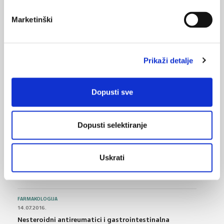
samo tijekom noći?
Marketinški
09.07.2019.
Četvrtina bolesnika s gihtom izlazi iz bolnice s
opioidnim analgetikom?
Prikaži detalje
04.05.2019.
Predoziranje kokainom i psihostimulansima u
Dopusti sve
porastu u SAD-u
Dopusti selektiranje
NAJPOPULARNIJE
<
>
BOL
Uskrati
21.10.2015.
Bolna leđa - medicinske vježbe (nove smjernice)
FARMAKOLOGIJA
14.07.2016.
Nesteroidni antireumatici i gastrointestinalna