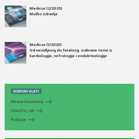
Medicus (2/2025)
Muško zdravlje
Medicus (1/2025)
Od nevidljivog do fatalnog: izabrane teme iz
kardiologije, nefrologije i endokrinologije
KORISNI ALATI
Klirens kreatinina
CHA
DS
-VA
2
2
Pušenje