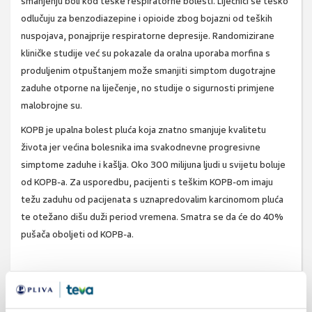
smanjenju boli kod teške respiratorne bolesti. Liječnici se teško
odlučuju za benzodiazepine i opioide zbog bojazni od teških
nuspojava, ponajprije respiratorne depresije. Randomizirane
kliničke studije već su pokazale da oralna uporaba morfina s
produljenim otpuštanjem može smanjiti simptom dugotrajne
zaduhe otporne na liječenje, no studije o sigurnosti primjene
malobrojne su.
KOPB je upalna bolest pluća koja znatno smanjuje kvalitetu
života jer većina bolesnika ima svakodnevne progresivne
simptome zaduhe i kašlja. Oko 300 milijuna ljudi u svijetu boluje
od KOPB-a. Za usporedbu, pacijenti s teškim KOPB-om imaju
težu zaduhu od pacijenata s uznapredovalim karcinomom pluća
te otežano dišu duži period vremena. Smatra se da će do 40%
pušača oboljeti od KOPB-a.
SVIĐA
MI SE