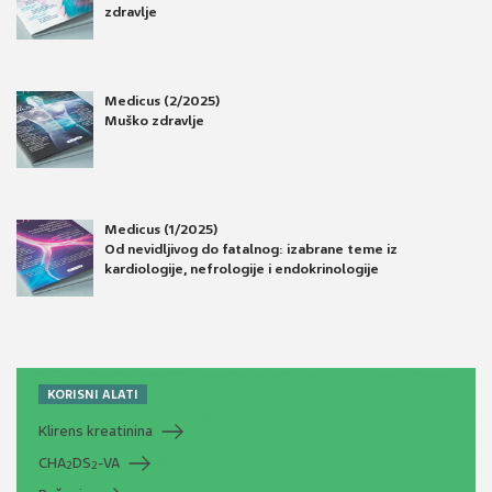
zdravlje
Medicus (2/2025)
Muško zdravlje
Medicus (1/2025)
Od nevidljivog do fatalnog: izabrane teme iz
kardiologije, nefrologije i endokrinologije
KORISNI ALATI
Klirens kreatinina
CHA
DS
-VA
2
2