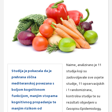
Naime, analizirano je 11
Studija je pokazala da je
studija koji su
prehrana slična
zadovoljavale sve uvjete
mediteranskoj povezana s
studije, 11 opservacijskih
boljom kognitivnom
i 1 randomizirana,
funkcijom, manjim stopama
kontrolna studija te su
kognitivnog propadanja te
rezultati objavljeni u
manjim rizikom od
časopisu Epidemiology.