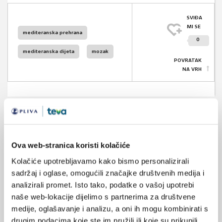
SVIĐA
MI SE
mediteranska prehrana
0
mediteranska dijeta
mozak
POVRATAK
NA VRH
VEZANI SADRŽAJ
<
>
Ova web-stranica koristi kolačiće
18.11.2025.
Kolačiće upotrebljavamo kako bismo personalizirali
Mediteranska prehrana za zdraviji mozak
sadržaj i oglase, omogućili značajke društvenih medija i
analizirali promet. Isto tako, podatke o vašoj upotrebi
01.07.2025.
naše web-lokacije dijelimo s partnerima za društvene
Provode li zdravstveni djelatnici preporuke koje
medije, oglašavanje i analizu, a oni ih mogu kombinirati s
propisuju bolesnicima?
drugim podacima koje ste im pružili ili koje su prikupili