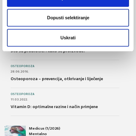
FARMAKOLOGIJA
14.07.2016.
Nesteroidni antireumatici i gastrointestinalna
Dopusti selektiranje
podnošljivost
Uskrati
POREMEĆAJI PROBAVE
01.07.2017.
Što su probiotici i kako se proizvode?
OSTEOPOROZA
28.06.2016.
Osteoporoza – prevencija, otkrivanje i liječenje
OSTEOPOROZA
11.03.2022.
Vitamin D: optimalne razine i način primjene
Medicus (1/2026)
Mentalno