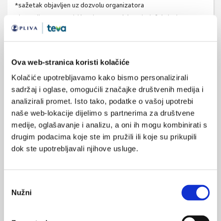
*sažetak objavljen uz dozvolu organizatora
Simpozija:Terapeutici kao imunomodulatori u infektivnim
bolestima, travanj 2011. godine
Ova web-stranica koristi kolačiće
Kolačiće upotrebljavamo kako bismo personalizirali
SVIĐA
sadržaj i oglase, omogućili značajke društvenih medija i
MI SE
autoimune bolesti
infekcije
analizirali promet. Isto tako, podatke o vašoj upotrebi
0
naše web-lokacije dijelimo s partnerima za društvene
antibiotici
medije, oglašavanje i analizu, a oni ih mogu kombinirati s
POVRATAK
NA VRH
drugim podacima koje ste im pružili ili koje su prikupili
dok ste upotrebljavali njihove usluge.
Odabir
Nužni
pristanka
VEZANI SADRŽAJ
<
>
27.05.2023.