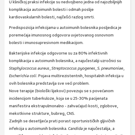
U kliničkoj praksi infekcije su nedvojbeno jedna od najozbiljnijih
komplikacija autoimunih bolesti i odmah poslije
kardiovaskularnih bolesti, najčešći razlog smrti.
Predispozicija infekcijama u autoimunih bolesnika posljedica je
poremećaja imunosnog odgovora uvjetovanog osnovnom
bolesti i imunosupresivnom medikacijom.
Bakterijske infekcije odgovorne su za 80% infektivnih
komplikacija u autoimunih bolesnika, a najučestaliji uzročnici su
Staphylococcus aureus
,
Streptococcus pyogenes
,
S. pneumoniae
,
Escherichia coli
. Pojava multirezistentnih, hospitalnih infekcija u
ovih bolesnika predstavlja sve veći problem.
Nove terapije (biološki lijekovi) povezuju se s povećanom
incidencijom tuberkuloze, koja se u 25-30% pacijenata
manifestira ekstrapulmonalno - zahvaćajući kosti, zglobove,
mekotkivne strukture, bubreg, CNS.
Zadnjih se desetljeća prati porast oportunističkih gljivičnih
infekcija u autoimunih bolesnika.
Candida
je najučestalija, a