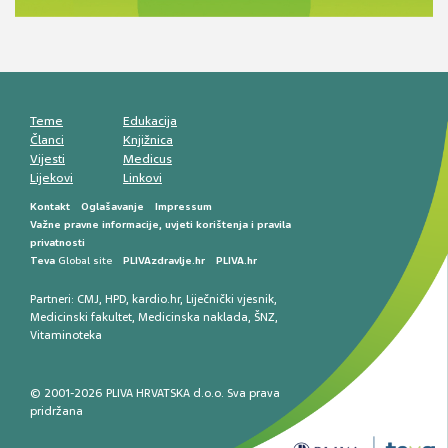
smetnji do rane onkološke dijagnostike
Mentalno zdravlje muškaraca: skriveni rizici i
kliničke posljedice
Životni stil i kardiovaskularno zdravlje
muškaraca
Teme
Edukacija
Članci
Knjižnica
Vijesti
Medicus
Lijekovi
Linkovi
Kontakt
Oglašavanje
Impressum
Važne pravne informacije, uvjeti korištenja i pravila
privatnosti
Teva
Global site
PLIVAzdravlje.hr
PLIVA.hr
Partneri:
CMJ
,
HPD
,
kardio.hr
,
Liječnički vjesnik
,
Medicinski fakultet
,
Medicinska naklada
,
ŠNZ
,
Vitaminoteka
© 2001-2026 PLIVA HRVATSKA d.o.o. Sva prava
pridržana