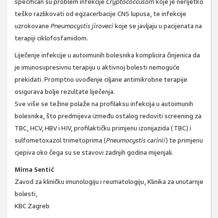
specifičan su problem infekcije
Cryptococcusom
koje je nerijetko
teško razlikovati od egzacerbacije CNS lupusa, te infekcije
uzrokovane
Pneumocystis jiroveci
koje se javljaju u pacijenata na
terapiji ciklofosfamidom.
Liječenje infekcije u autoimunih bolesnika komplicira činjenica da
je imunosupresivnu terapiju u aktivnoj bolesti nemoguće
prekidati. Promptno uvođenje ciljane antimikrobne terapije
osigurava bolje rezultate liječenja.
Sve više se težine polaže na profilaksu infekcija u autoimunih
bolesnika, što predmijeva između ostalog redoviti screening za
TBC, HCV, HBV i HIV, profilaktičku primjenu izonijazida (TBC) i
sulfometoxazol trimetoprima (
Pneumocystis carinii
) te primjenu
cjepiva oko čega su se stavovi zadnjih godina mijenjali.
Mirna Sentić
Zavod za kliničku imunologiju i reumatologiju, Klinika za unutarnje
bolesti,
KBC Zagreb