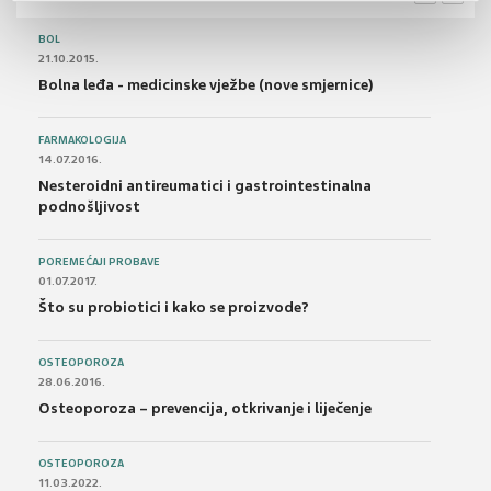
BOL
21.10.2015.
Bolna leđa - medicinske vježbe (nove smjernice)
FARMAKOLOGIJA
14.07.2016.
Nesteroidni antireumatici i gastrointestinalna
podnošljivost
POREMEĆAJI PROBAVE
01.07.2017.
Što su probiotici i kako se proizvode?
OSTEOPOROZA
28.06.2016.
Osteoporoza – prevencija, otkrivanje i liječenje
OSTEOPOROZA
11.03.2022.