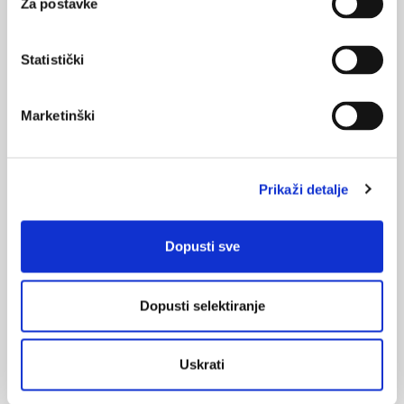
Za postavke
Dijagnoza i klasifikacijski kriteriji Sjögrenovog
sindroma
Statistički
21.01.2022.
Sistemske manifestacije Sjögrenovog sindroma
Marketinški
11.01.2022.
Patofiziologija Sjögrenovog sindroma
Prikaži detalje
10.01.2022.
COVID-19 infekcija u bolesnika s reumatskim
bolestima
Dopusti sve
08.01.2022.
Dopusti selektiranje
Dijagnoza Sjögrenovog sindroma i klasifikacijski
kriteriji
Uskrati
NAJPOPULARNIJE
<
>