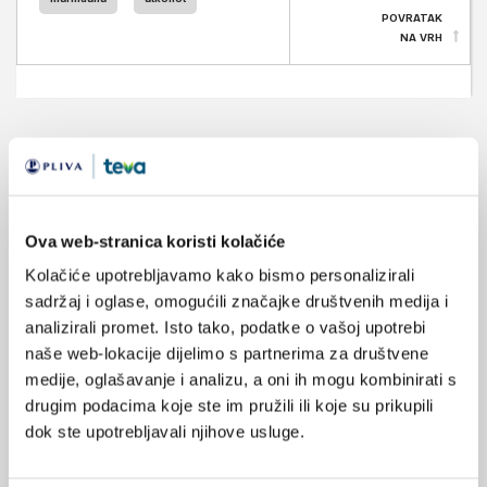
POVRATAK
NA VRH
VEZANI SADRŽAJ
<
>
01.04.2025.
Ova web-stranica koristi kolačiće
Svjetski dan alkoholizma
Kolačiće upotrebljavamo kako bismo personalizirali
sadržaj i oglase, omogućili značajke društvenih medija i
08.03.2024.
Ozljede na radu povezuju se s uporabom marihuane u
analizirali promet. Isto tako, podatke o vašoj upotrebi
rekreativne svrhe
naše web-lokacije dijelimo s partnerima za društvene
medije, oglašavanje i analizu, a oni ih mogu kombinirati s
25.02.2024.
drugim podacima koje ste im pružili ili koje su prikupili
Percepcija društvene kontrole i upotreba marihuane
dok ste upotrebljavali njihove usluge.
među zagrebačkim studentima