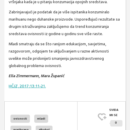
vršnjaka kada je u pitanju konzumacija opojnih sredstava.
Zabrinjavajući je podatak da je više ispitanika konzumiralo
marihuanu nego duhanske proizvode. Uspoređujući rezultate sa
drugim istraživanjima zaključujemo da trend konzumiranja
sredstava ovisnosti iz godine u godinu sve više raste.
Mladi smatraju da se što ranijom edukacijom, savjetima,
razgovorom, odgojem te uključivanjem u razne aktivnosti
uvelike može pridonijeti smanjenju javnozdravstvenog
globalnog problema ovisnosti.
Ella Zimmermann, Mara Županić
HČJZ, 2017;13:11-21.
SVIĐA
MI SE
ovisnosti
mladi
0
marihuana
alkohol