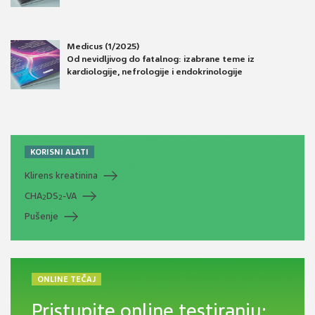
Medicus (1/2025)
Od nevidljivog do fatalnog: izabrane teme iz
kardiologije, nefrologije i endokrinologije
KORISNI ALATI
Klirens kreatinina
CHA
DS
-VA
2
2
Pušenje
ONLINE TEČAJ
Pristupite online testiranju: