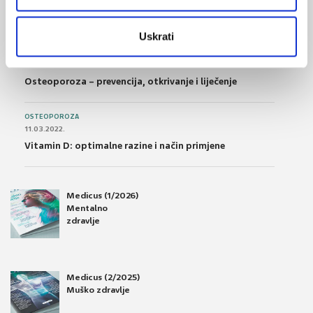
01.07.2017.
Što su probiotici i kako se proizvode?
Uskrati
OSTEOPOROZA
28.06.2016.
Osteoporoza – prevencija, otkrivanje i liječenje
OSTEOPOROZA
11.03.2022.
Vitamin D: optimalne razine i način primjene
Medicus (1/2026)
Mentalno
zdravlje
Medicus (2/2025)
Muško zdravlje