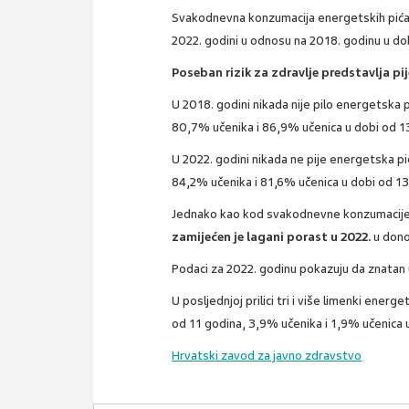
Svakodnevna konzumacija energetskih pića k
2022. godini u odnosu na 2018. godinu u dobi
Poseban rizik za zdravlje predstavlja pi
U 2018. godini nikada nije pilo energetska 
80,7% učenika i 86,9% učenica u dobi od 13
U 2022. godini nikada ne pije energetska pi
84,2% učenika i 81,6% učenica u dobi od 13
Jednako kao kod svakodnevne konzumacije
zamijećen je lagani porast u 2022.
u dono
Podaci za 2022. godinu pokazuju da znatan ud
U posljednjoj prilici tri i više limenki ener
od 11 godina, 3,9% učenika i 1,9% učenica u
Hrvatski zavod za javno zdravstvo