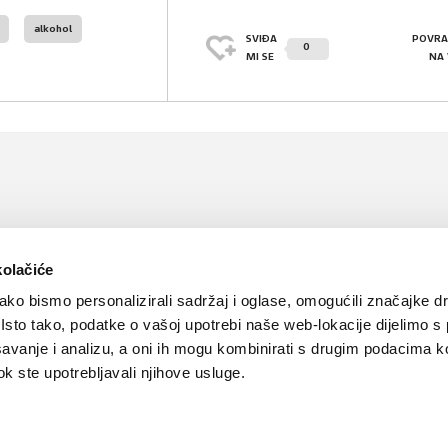
alkohol
SVIĐA
POVRA
0
MI SE
NA
kolačiće
ko bismo personalizirali sadržaj i oglase, omogućili značajke d
. Isto tako, podatke o vašoj upotrebi naše web-lokacije dijelimo s
avanje i analizu, a oni ih mogu kombinirati s drugim podacima k
 dok ste upotrebljavali njihove usluge.
Kontakt
Oglašavanje
Impressum
Važne pravne informacije, 