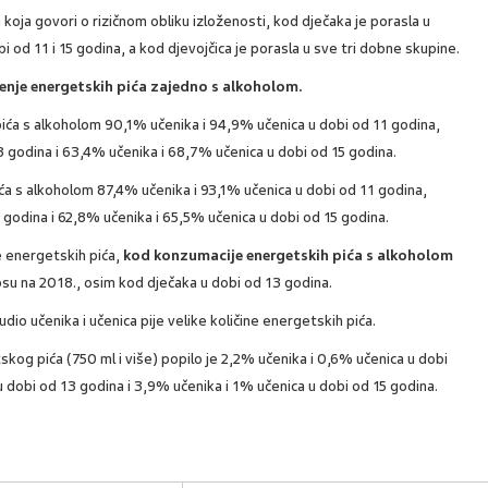
oja govori o rizičnom obliku izloženosti, kod dječaka je porasla u
 od 11 i 15 godina, a kod djevojčica je porasla u sve tri dobne skupine.
jenje energetskih pića zajedno s alkoholom.
pića s alkoholom 90,1% učenika i 94,9% učenica u dobi od 11 godina,
 godina i 63,4% učenika i 68,7% učenica u dobi od 15 godina.
ća s alkoholom 87,4% učenika i 93,1% učenica u dobi od 11 godina,
 godina i 62,8% učenika i 65,5% učenica u dobi od 15 godina.
 energetskih pića,
kod konzumacije energetskih pića s alkoholom
su na 2018., osim kod dječaka u dobi od 13 godina.
io učenika i učenica pije velike količine energetskih pića.
getskog pića (750 ml i više) popilo je 2,2% učenika i 0,6% učenica u dobi
 dobi od 13 godina i 3,9% učenika i 1% učenica u dobi od 15 godina.