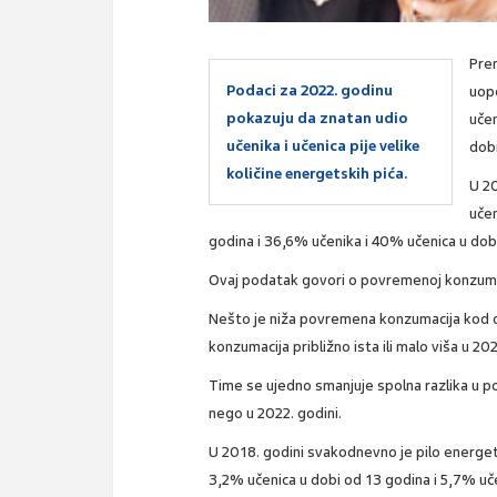
Pre
Podaci za 2022. godinu
uopć
pokazuju da znatan udio
učen
učenika i učenica pije velike
dobi
količine energetskih pića.
U 20
učen
godina i 36,6% učenika i 40% učenica u dob
Ovaj podatak govori o povremenoj konzumaci
Nešto je niža povremena konzumacija kod d
konzumacija približno ista ili malo viša u 2
Time se ujedno smanjuje spolna razlika u po
nego u 2022. godini.
U 2018. godini svakodnevno je pilo energet
3,2% učenica u dobi od 13 godina i 5,7% uče