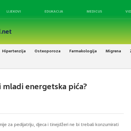
LIJEKOVI
EDUKACIJA
MEDICUS
VI
.net
Hipertenzija
Osteoporoza
Farmakologija
Migrena
 i mladi energetska pića?
za pedijatriju, djeca i tinejdžeri ne bi trebali konzumirati