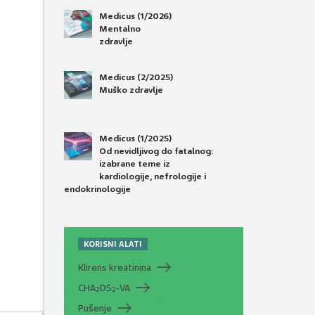
Medicus (1/2026)
Mentalno
zdravlje
Medicus (2/2025)
Muško zdravlje
Medicus (1/2025)
Od nevidljivog do fatalnog:
izabrane teme iz
kardiologije, nefrologije i
endokrinologije
KORISNI ALATI
Klirens kreatinina
CHA
DS
-VA
2
2
Pušenje