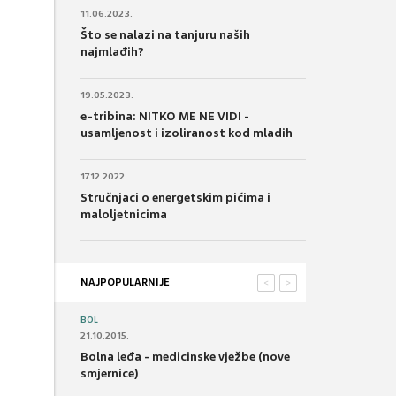
11.06.2023.
Što se nalazi na tanjuru naših
najmlađih?
19.05.2023.
e-tribina: NITKO ME NE VIDI -
usamljenost i izoliranost kod mladih
17.12.2022.
Stručnjaci o energetskim pićima i
maloljetnicima
NAJPOPULARNIJE
<
>
BOL
21.10.2015.
Bolna leđa - medicinske vježbe (nove
smjernice)