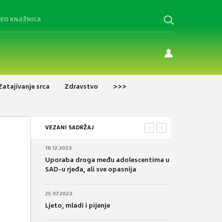
DEO KNJIŽNICA
Zatajivanje srca
Zdravstvo
>>>
VEZANI SADRŽAJ
<
>
18.12.2023.
Uporaba droga među adolescentima u
SAD-u rjeđa, ali sve opasnija
25.07.2023.
Ljeto, mladi i pijenje