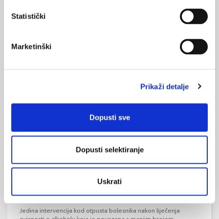
Statistički
Pretjerano pijenje alkohola povećava rizik od
srčanih bolesti
Marketinški
Tjedni unos alkohola koji prelazi granice preporučene
američkim smjernicama bio je povezan s povećanim rizikom od
koronarne bolesti srca među mladim i sredovječnim
muškarcima i ženama. Žene su imale veći rizik od CHD-a od
Prikaži detalje
muškaraca, osobito kada je bilo uključeno teško epizodno
pijenje.
Dopusti sve
Dopusti selektiranje
Uskrati
Koje intervencije su učinkovite nakon liječenja
ovisnosti o alkoholu?
Jedina intervencija kod otpusta bolesnika nakon liječenja