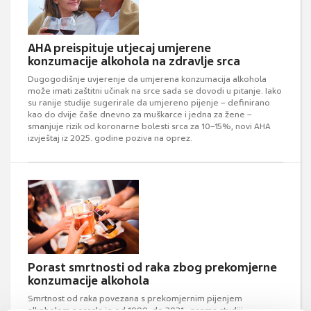
AHA preispituje utjecaj umjerene
konzumacije alkohola na zdravlje srca
Dugogodišnje uvjerenje da umjerena konzumacija alkohola
može imati zaštitni učinak na srce sada se dovodi u pitanje. Iako
su ranije studije sugerirale da umjereno pijenje – definirano
kao do dvije čaše dnevno za muškarce i jedna za žene –
smanjuje rizik od koronarne bolesti srca za 10–15%, novi AHA
izvještaj iz 2025. godine poziva na oprez.
Porast smrtnosti od raka zbog prekomjerne
konzumacije alkohola
Smrtnost od raka povezana s prekomjernim pijenjem
alkoholom porasla je od 1990. do 2021., prema studiji