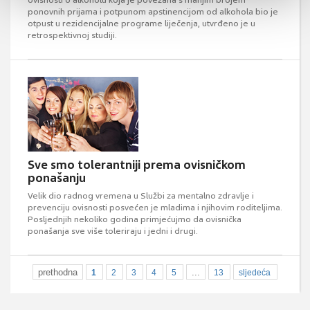
ovisnosti o alkoholu koja je povezana s manjim brojem
ponovnih prijama i potpunom apstinencijom od alkohola bio je
otpust u rezidencijalne programe liječenja, utvrđeno je u
retrospektivnoj studiji.
Sve smo tolerantniji prema ovisničkom
ponašanju
Velik dio radnog vremena u Službi za mentalno zdravlje i
prevenciju ovisnosti posvećen je mladima i njihovim roditeljima.
Posljednjih nekoliko godina primjećujmo da ovisnička
ponašanja sve više toleriraju i jedni i drugi.
prethodna
...
1
2
3
4
5
13
sljedeća