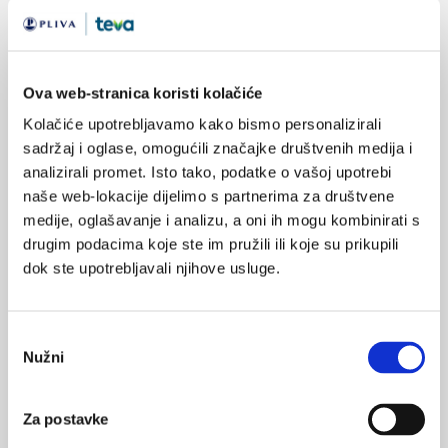
prezentiranoj na godišnjem sastanku Američkog društva za
kliničku onkologiju, koji je krajem mjeseca održan u Chicagu.
Ova web-stranica koristi kolačiće
Kolačiće upotrebljavamo kako bismo personalizirali
sadržaj i oglase, omogućili značajke društvenih medija i
analizirali promet. Isto tako, podatke o vašoj upotrebi
naše web-lokacije dijelimo s partnerima za društvene
Svjetski dan alkoholizma
medije, oglašavanje i analizu, a oni ih mogu kombinirati s
drugim podacima koje ste im pružili ili koje su prikupili
Svjetski dan borbe protiv alkoholizma i Dan klubova liječenih
alkoholičara u Republici Hrvatskoj obilježava se 1. travnja već
dok ste upotrebljavali njihove usluge.
nekoliko desetljeća, s ciljem podizanja svijesti o štetnosti
prekomjerne konzumacije alkohola, prevencije razvoja bolesti
ovisnosti te podrške osobama koje se liječe od bolesti
ovisnosti.
Odabir
Nužni
pristanka
Za postavke