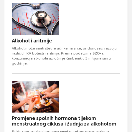
Alkohol i aritmije
Alkohol može imati štetne učinke na srce, pridonoseći razvoju
različitih KV bolesti i aritmija. Prema podatcima SZO-a,
konzumacija alkohola uzročni je čimbenik u 3 milijuna smrti
godišnje.
Promjene spolnih hormona tijekom
menstrualnog ciklusa i žudnja za alkoholom
Fluktuacije spolnih hormona jajnika tijekom menstrualnog