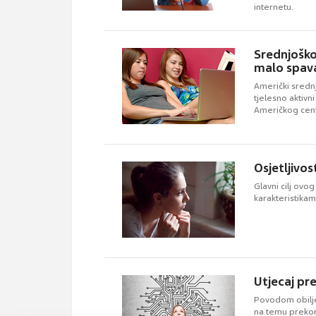
internetu.
Srednjoškol
malo spav
Američki sredn
tjelesno aktivn
Američkog centr
Osjetljivo
Glavni cilj ovo
karakteristikam
Utjecaj pr
Povodom obilje
na temu prekom