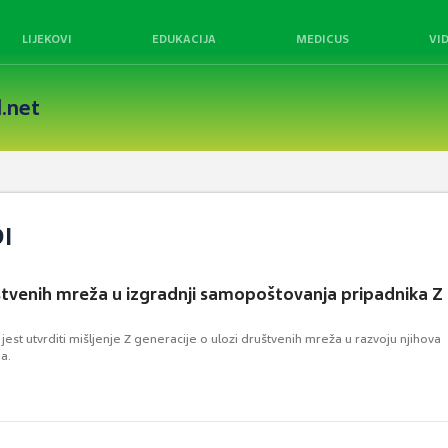
LIJEKOVI
EDUKACIJA
MEDICUS
VI
.net
I
tvenih mreža u izgradnji samopoštovanja pripadnika Z
 jest utvrditi mišljenje Z generacije o ulozi društvenih mreža u razvoju njihova
a.