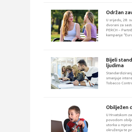
Održan zav
U srijedu, 28. 
dvorani za sas
PERCH – PartnE
kampanje “Euro
Bijeli stan
ljudima
Standardiziran
smanjuje intere
Tobacco Contro
Obilježen 
U Hrvatskom zav
povodom obilje
utorka u mjesec
okruženja te pr