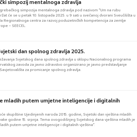
čki simpozij mentalnoga zdravlja
agrebačkog simpozija mentalnoga zdravlja pod nazivom “Um na rubu
ržat će se u petak 10. listopada 2025. u 9 sati u svečanoj dvorani Sveučilišta u
a Regionalnoga centra za razvoj poduzetničkih kompetencija za zemlje
rope – SEECEL.
Svjetski dan spolnog zdravlja 2025.
žavanja Svjetskog dana spolnog zdravlja u sklopu Nacionalnog programa
Hrvatskog zavoda za javno zdravstvo organizirano je javno predstavljanje
 Savjetovališta za promicanje spolnog zdravlja.
e mladih putem umjetne inteligencije i digitalnih
Opće skupštine Ujedinjenih naroda 2015. godine, Svjetski dan vještina mladih
svake godine 15. srpnja. Tema ovogodišnjeg Svjetskog dana vještina mladih je
adih putem umjetne inteligencije i digitalnih vještina“.