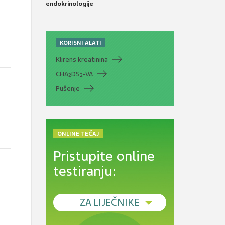
endokrinologije
KORISNI ALATI
Klirens kreatinina
CHA
DS
-VA
2
2
Pušenje
ONLINE TEČAJ
Pristupite online
testiranju:
ZA LIJEČNIKE