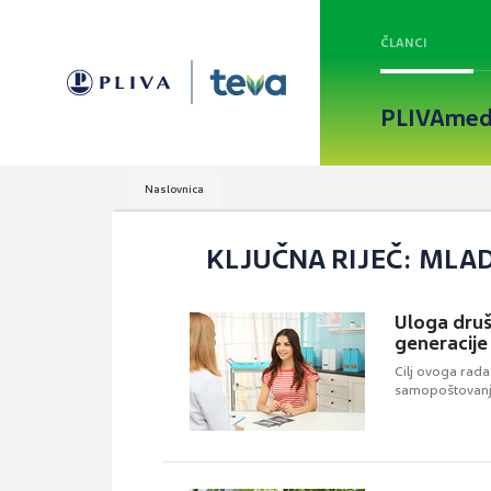
ČLANCI
PLIVAmed
Naslovnica
KLJUČNA RIJEČ: MLAD
Uloga druš
generacije
Cilj ovoga rada
samopoštovanj