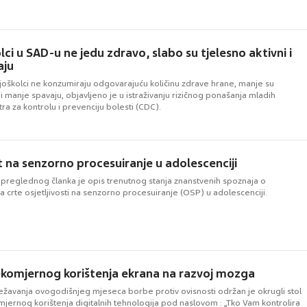
ci u SAD-u ne jedu zdravo, slabo su tjelesno aktivni i
aju
joškolci ne konzumiraju odgovarajuću količinu zdrave hrane, manje su
i i manje spavaju, objavljeno je u istraživanju rizičnog ponašanja mladih
a za kontrolu i prevenciju bolesti (CDC).
st na senzorno procesuiranje u adolescenciji
g preglednog članka je opis trenutnog stanja znanstvenih spoznaja o
a crte osjetljivosti na senzorno procesuiranje (OSP) u adolescenciji.
ekomjernog korištenja ekrana na razvoj mozga
žavanja ovogodišnjeg mjeseca borbe protiv ovisnosti održan je okrugli stol
jernog korištenja digitalnih tehnologija pod naslovom : „Tko Vam kontrolira