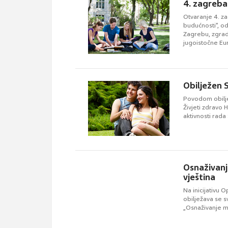
4. zagreba
Otvaranje 4. z
budućnosti”, od
Zagrebu, zgrad
jugoistočne Eu
Obilježen 
Povodom obilje
Živjeti zdravo 
aktivnosti rada
Osnaživanj
vještina
Na inicijativu 
obilježava se 
„Osnaživanje ml