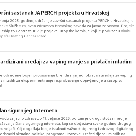
ršni sastanak JA PERCH projekta u Hrvatskoj
svibnja 2025. godine, održan je završni sastanak projekta PERCH u Hrvatskoj, u
tanke Službe za javno zdravstvo Hrvatskog zavoda za javno zdravstvo. Projekt
Rship to Contrast HPV je projekt Europske komisije koji je poduzet u okviru
pe’s Beating Cancer Plan”.
dardizirani uređaji za vaping manje su privlačni mladim
je određene boje i propisivanje brendiranja jednokratnih uređaja za vaping
s mladih za eksperimentiranje i isprobavanje objavljeno je u časopisu
l.
dan sigurnijeg Interneta
odu za javno zdravstvo 11. veljače 2025. održan je okrugli stol za medije
žavanja Dana sigurnijeg interneta, koji se obilježava svake godine drugog
u veljači. Cilj događaja bio je istaknuti važnost sigurnog i zdravog digitalnog
edstaviti aktualne politike, programe i izazove u zaštiti djece i mladih na