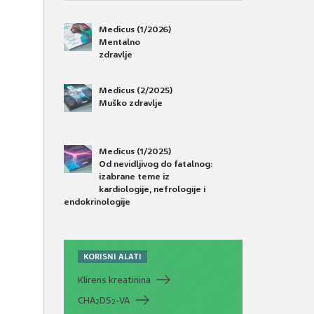
Medicus (1/2026)
Mentalno
zdravlje
Medicus (2/2025)
Muško zdravlje
Medicus (1/2025)
Od nevidljivog do fatalnog:
izabrane teme iz
kardiologije, nefrologije i
endokrinologije
KORISNI ALATI
Klirens kreatinina
CHA
DS
-VA
2
2