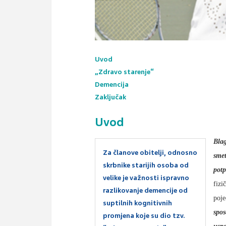
Uvod
„Zdravo starenje“
Demencija
Zaključak
Uvod
Blag
Za članove obitelji, odnosno
smet
skrbnike starijih osoba od
potp
velike je važnosti ispravno
fizi
razlikovanje demencije od
poje
suptilnih kognitivnih
spos
promjena koje su dio tzv.