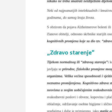
nikako ne treba smatrati neizbježnim dijelom
Neki od najpoznatijih intelektualnih i kreativ
godinama, do samog kraja života
.
S obzirom da pojava Alzheimerove bolesti ili
članove obitelji, odnosno skrbnike starijih os
kognitivnih promjena koje su dio tzv. “zdrav
„Zdravo starenje“
Tijekom normalnog ili “zdravog starenja”
i 
javljaju se
prirodne, fiziološke promjene moz
organizma. Velika većina sposobnosti i vještin
neznatno promijenjena. Kognitivno zdrava star
neovisna u svojim uobičajenim svakodnevni
svakodnevni poslovi i obveze, kupovina i pla
oblačenje, održavanje osobne higijene i slič
uređajima i dalje je primjereno, iako
starije 