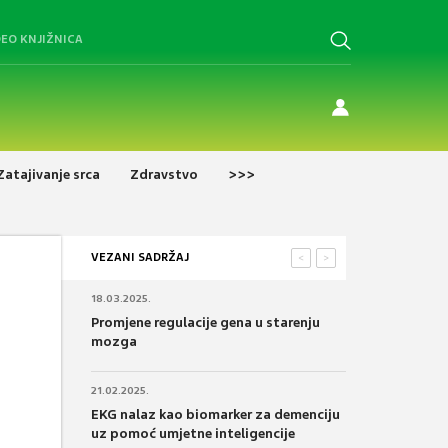
DEO KNJIŽNICA
Zatajivanje srca
Zdravstvo
>>>
VEZANI SADRŽAJ
<
>
18.03.2025.
Promjene regulacije gena u starenju
mozga
21.02.2025.
EKG nalaz kao biomarker za demenciju
uz pomoć umjetne inteligencije