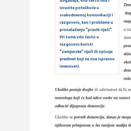
događaja, vrlo često ima i
Dem
izrazite poteškoće u
doga
svakodnevnoj komunikaciji i
razg
razgovoru, kao i probleme u
pronalaženju “pravih riječi”.
u ra
Pri tome vrlo često u
ime
razgovoru koristi
post
“zamjenske” riječi ili opisuje
sklo
predmet koji ne zna ispravno
okol
imenovati.
deme
ruk
Ukoliko postoje dvojbe
ili zabrinutost da bi s
neurologa koji će kod takve osobe na osnovi r
odbaciti dijagnozu demencije.
Ukoliko se
potvrdi demencija, danas je moguće
njihovom primjenom u što ranijom stadiju bo