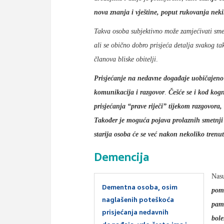
nova znanja i vještine, poput rukovanja ne
Takva osoba subjektivno može zamjećivati sme
ali se obično dobro prisjeća detalja svakog t
članova bliske obitelji
.
Prisjećanje na nedavne događaje uobičajeno n
komunikacija i razgovor
.
Češće se i kod kogn
prisjećanja “prave riječi” tijekom razgovora,
Također je moguća pojava prolaznih smetnji 
starija osoba će se već nakon nekoliko trenut
Demencija
Nasu
Dementna osoba, osim
pomo
naglašenih poteškoća
pamć
prisjećanja nedavnih
bole