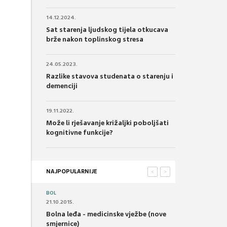
14.12.2024.
Sat starenja ljudskog tijela otkucava
brže nakon toplinskog stresa
24.05.2023.
Razlike stavova studenata o starenju i
demenciji
19.11.2022.
Može li rješavanje križaljki poboljšati
kognitivne funkcije?
NAJPOPULARNIJE
<
>
BOL
21.10.2015.
Bolna leđa - medicinske vježbe (nove
smjernice)