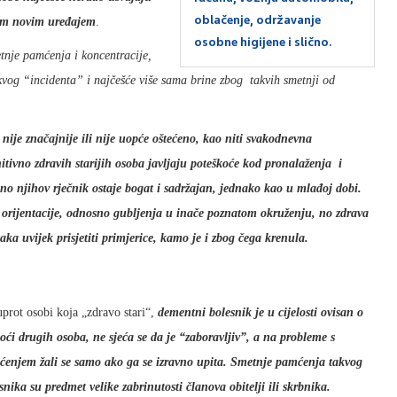
oblačenje, održavanje
kim novim uređajem
.
osobne higijene i slično.
tnje pamćenja i koncentracije,
akvog “incidenta” i najčešće više sama brine zbog takvih smetnji od
ije značajnije ili nije uopće oštećeno, kao niti svakodnevna
itivno zdravih starijih osoba javljaju poteškoće kod pronalaženja i
 no njihov rječnik ostaje bogat i sadržajan, jednako kao u mlađoj dobi.
orijentacije, odnosno gubljenja u inače poznatom okruženju, no zdrava
aka uvijek prisjetiti primjerice, kamo je i zbog čega krenula.
prot osobi koja „zdravo stari“,
dementni bolesnik je u cijelosti ovisan o
ći drugih osoba, ne sjeća se da je “zaboravljiv”, a na probleme s
enjem žali se samo ako ga se izravno upita. Smetnje pamćenja takvog
snika su predmet velike zabrinutosti članova obitelji ili skrbnika.