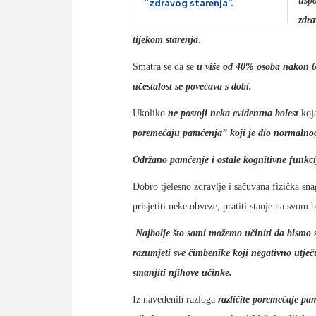
usp
“zdravog starenja”.
zdra
tijekom starenja
.
Smatra se da se
u više od 40% osoba nakon 65
učestalost se povećava s dobi.
Ukoliko
ne postoji neka evidentna bolest
koja
poremećaju pamćenja” koji je dio normalnog
Održano pamćenje i ostale kognitivne funkci
Dobro tjelesno zdravlje i sačuvana fizička sna
prisjetiti neke obveze, pratiti stanje na svom
Najbolje što sami možemo učiniti da bismo
razumjeti sve čimbenike koji negativno utječu
smanjiti njihove učinke.
Iz navedenih razloga
različite poremećaje pa