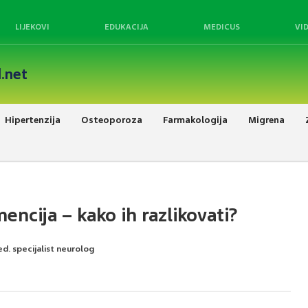
LIJEKOVI
EDUKACIJA
MEDICUS
VI
.net
Hipertenzija
Osteoporoza
Farmakologija
Migrena
encija – kako ih razlikovati?
ed. specijalist neurolog