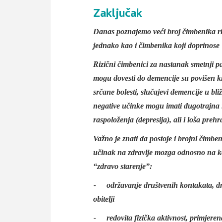
Zaključak
Danas poznajemo veći broj čimbenika ri
jednako kao i čimbenika koji doprinose
Rizični čimbenici za nastanak smetnji p
mogu dovesti do demencije su povišen krv
srčane bolesti, slučajevi demencije u bli
negative učinke mogu imati dugotrajna i
raspoloženja (depresija), ali i loša preh
Važno je znati da postoje i brojni čimben
učinak na zdravlje mozga odnosno na ko
“zdravo starenje”:
-
održavanje društvenih kontakata, dr
obitelji
-
redovita fizička aktivnost, primjeren