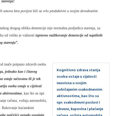
 starenja!
nih umova kroz povijest bili su vrlo produktivni u svojim devedesetim
 nekog drugog oblika demencije nije normalna posljedica starenja, za
oba od velike je važnosti
ispravno razlikovanje demencije od suptilnih
og starenja”.
kod inače potpuno zdravih osoba
Kognitivno zdrava starija
ga, jednako kao i čitavog
osoba ostaje u cijelosti
a ostaje sačuvana ili je tek
neovisna u svojim
ija osoba ostaje u cijelosti
uobičajenim svakodnevnim
m aktivnostima
, kao što su npr.
aktivnostima, kao što su
ćanje računa, vožnja automobila,
npr. svakodnevni poslovi i
no. Rukovanje kućanskim
obveze, kupovina i plaćanje
osobe najčešće nerado usvajaju
računa, vožnja automobila,