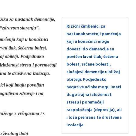
zika za nastanak demencije,
Rizični čimbenici za
 “zdravom starenju”.
nastanak smetnji pamćenja
amćenja koji u konačnici
koji u konačnici mogu
ni tlak, šećerna bolest,
dovesti do demencije su
žoj obitelji. Podjednako
povišen krvni tlak, šećerna
bolest, srčane bolesti,
zloženost stresu i poremećaji
slučajevi demencije u bližoj
rana te društvena izolacija
.
obitelji. Podjednako
ici koji imaju povoljan
negative učinke mogu imati
gnitivno zdravlje i na
dugotrajna izloženost
stresu i poremećaji
raspoloženja (depresija), ali
uženje s vršnjacima i s
i loša prehrana te društvena
izolacija.
a životnoj dobi