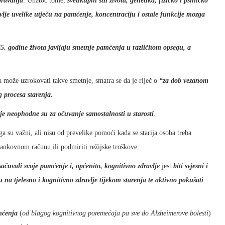
oravanja
. Unatoč tome,
sveukupni stil života, genetika, fizičko i psihičko
vlje uvelike utječu na pamćenje, koncentraciju i ostale funkcije mozga
. godine života javljaju smetnje pamćenja u različitom opsegu, a
 može uzrokovati takve smetnje, smatra se da je riječ o
“za dob vezanom
 procesa starenja.
je neophodne su za očuvanje samostalnosti u starosti
.
ga su važni, ali nisu od prevelike pomoći kada se starija osoba treba
 bankovnom računu ili podmiriti režijske troškove.
sačuvali svoje pamćenje i, općenito, kognitivno zdravlje
jest
biti svjesni i
 na tjelesno i kognitivno zdravlje tijekom starenja te aktivno pokušati
mćenja
(
od blagog kognitivnog poremećaja pa sve do Alzheimerove bolesti
)