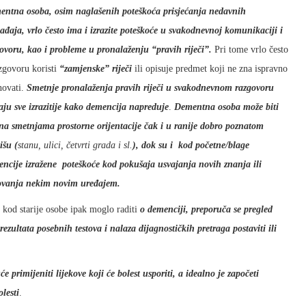
entna osoba, osim naglašenih poteškoća prisjećanja nedavnih
đaja, vrlo često ima i izrazite poteškoće u svakodnevnoj komunikaciji i
ovoru, kao i probleme u pronalaženju “pravih riječi”.
Pri tome vrlo često
zgovoru koristi
“zamjenske” riječi
ili opisuje predmet koji ne zna ispravno
novati.
Smetnje pronalaženja pravih riječi u svakodnevnom razgovoru
aju sve izrazitije kako demencija napreduje
.
Dementna osoba može biti
na smetnjama prostorne orijentacije čak i u ranije dobro poznatom
išu (
stanu, ulici, četvrti grada i sl.
), dok su i kod početne/blage
ncije izražene poteškoće kod pokušaja usvajanja novih znanja ili
ovanja nekim novim uređajem.
e kod starije osobe ipak moglo raditi
o demenciji, preporuča se pregled
ezultata posebnih testova i nalaza dijagnostičkih pretraga postaviti ili
 primijeniti lijekove koji će bolest usporiti, a idealno je započeti
lesti
.