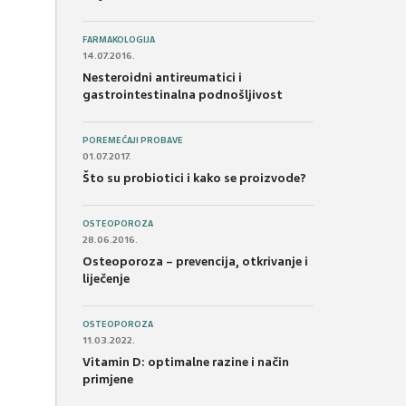
FARMAKOLOGIJA
14.07.2016.
Nesteroidni antireumatici i
gastrointestinalna podnošljivost
POREMEĆAJI PROBAVE
01.07.2017.
Što su probiotici i kako se proizvode?
OSTEOPOROZA
28.06.2016.
Osteoporoza – prevencija, otkrivanje i
liječenje
OSTEOPOROZA
11.03.2022.
Vitamin D: optimalne razine i način
primjene