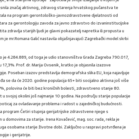
snila značaj aktivnog, zdravog starenja hrvatskog pučanstva te
zala na program gerontološko-javnozdravstvene djelatnosti od
ara za gerontologiju zavoda za javno zdravstvo do izvaninstitucijske
ta zdravlja starijih ljudi je glavni pokazatelj napretka ili propusta u
im je mr.Romana Galić nastavila objašnjavajući Zagrebački model skrbi
io je 4.284.889, od toga je udio stanovništva Grada Zagreba 790.017,
 17,3%. Prof. dr. Marija Ovsenik, kratko je objasnila izazove
gije. Poseban izazov predstavlja demografska slika EU, koja najavljuje
đa se da će 2020. godine populacija 65+ biti socijalno aktivna još više
0%, polovina će biti bez kroničnih bolesti, zdravstveno stanje 80.
u svojoj okolini još najmanje 10 godina. Na području starije populacije
poticaj za ovladavanje problema i radost u zajedničkoj budućnosti.
ela program Četiri stupnja gerijatrijske zdravstvene njege s
u domovima za starije. Irena Kovačević, mag. soc. rada, rekla je
luga osobama starije životne dobi. Zaključno u raspravi potvrđena je
ije i gerijatrije.