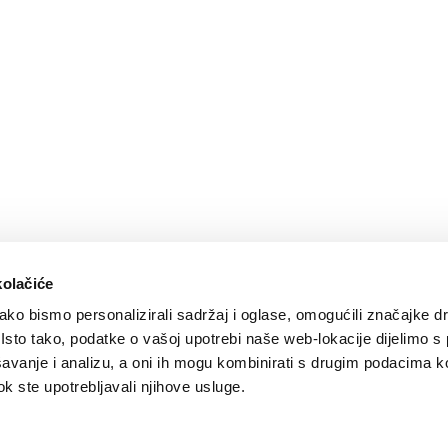
SVIĐA
POVRA
kolačiće
0
MI SE
NA
ko bismo personalizirali sadržaj i oglase, omogućili značajke d
. Isto tako, podatke o vašoj upotrebi naše web-lokacije dijelimo s
avanje i analizu, a oni ih mogu kombinirati s drugim podacima k
 dok ste upotrebljavali njihove usluge.