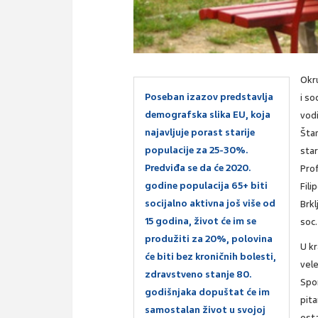
Okru
Poseban izazov predstavlja
i so
demografska slika EU, koja
vodi
najavljuje porast starije
Štam
populacije za 25-30%.
star
Predviđa se da će 2020.
Prof
godine populacija 65+ biti
Fili
socijalno aktivna još više od
Brkl
15 godina, život će im se
soc.
produžiti za 20%, polovina
U k
će biti bez kroničnih bolesti,
vele
zdravstveno stanje 80.
Spo
godišnjaka dopuštat će im
pita
samostalan život u svojoj
osta