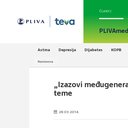
ČLANCI
PLIVAmed
Astma
Depresija
Dijabetes
KOPB
Naslovnica
„Izazovi međugenerac
teme
28.03.2014.