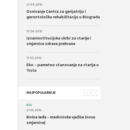
21.09.2015.
Osnivanje Centra za gerijatriju i
gerontološku rehabilitaciju u Biogradu
12.06.2015.
Izvaninstitucijska skrbi za starije i
smjernice zdrave prehrane
17.05.2015.
Eko – pametno stanovanje za starije u
Trstu
NAJPOPULARNIJE
<
>
BOL
21.10.2015.
Bolna leđa - medicinske vježbe (nove
smjernice)