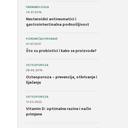
FARMAKOLOGIJA
14.07.2016.
Nesteroidni antireumatici i
gastrointestinalna podnošljivost
POREMEĆAJI PROBAVE
01.07.2017.
Što su probiotici i kako se proizvode?
OSTEOPOROZA
28.06.2016.
Osteoporoza – prevencija, otkrivanje i
liječenje
OSTEOPOROZA
11.03.2022.
Vitamin D: optimalne razine i način
primjene