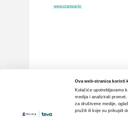
www.stampar.hr
Ova web-stranica koristi 
gerontologija
gerijatrija
starenje
stari
Kolačiće upotrebljavamo ka
medija i analizirali promet
za društvene medije, oglaš
pružili ili koje su prikupili