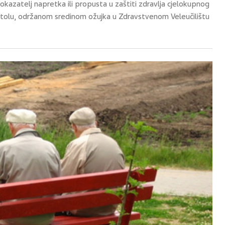
i pokazatelj napretka ili propusta u zaštiti zdravlja cjelokupnog
stolu, održanom sredinom ožujka u Zdravstvenom Veleučilištu