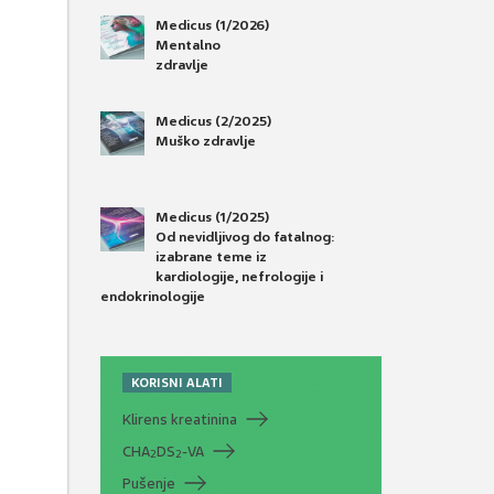
Medicus (1/2026)
Mentalno
zdravlje
Medicus (2/2025)
Muško zdravlje
Medicus (1/2025)
Od nevidljivog do fatalnog:
izabrane teme iz
kardiologije, nefrologije i
endokrinologije
KORISNI ALATI
Klirens kreatinina
CHA
DS
-VA
2
2
Pušenje