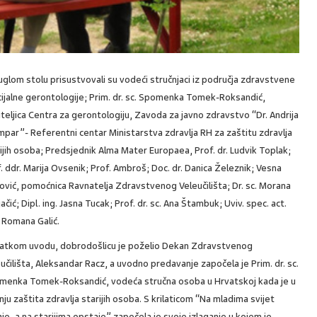
glom stolu prisustvovali su vodeći stručnjaci iz područja zdravstvene
cijalne gerontologije; Prim. dr. sc. Spomenka Tomek-Roksandić,
teljica Centra za gerontologiju, Zavoda za javno zdravstvo “Dr. Andrija
par”- Referentni centar Ministarstva zdravlja RH za zaštitu zdravlja
ijih osoba; Predsjednik Alma Mater Europaea, Prof. dr. Ludvik Toplak;
. ddr. Marija Ovsenik; Prof. Ambroš; Doc. dr. Danica Železnik; Vesna
pović, pomoćnica Ravnatelja Zdravstvenog Veleučilišta; Dr. sc. Morana
jačić; Dipl. ing. Jasna Tucak; Prof. dr. sc. Ana Štambuk; Uviv. spec. act.
 Romana Galić.
ratkom uvodu, dobrodošlicu je poželio Dekan Zdravstvenog
učilišta, Aleksandar Racz, a uvodno predavanje započela je Prim. dr. sc.
menka Tomek-Roksandić, vodeća stručna osoba u Hrvatskoj kada je u
nju zaštita zdravlja starijih osoba. S krilaticom “Na mladima svijet
je, a na starijima opstaje” započela je svoje izlaganje u kojem je