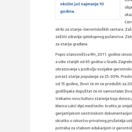
okolini još najmanje 10
obja
godina.
uka
Cent
skrbi za starije-Gerontoloških centara. Zašti
zaštiti zdravlja cjelokupnog pučanstva. Zat
za starije građane.
Popis stanovništva RH, 2011. godine iznos
a udio starijih od 65 godina u Gradu Zagrebu
obrazovanja u području socijalne gerontolo
porast starije populacije za 25-30%. Predvi
od 15 godina, život će im se produžiti za 2
godišnjaka dopuštat će im samostalan život 
trebamo novu kulturu starenja koja donosi 
Marica Lukić dipl.med.techn. kratko je iznij
gerijatrijskom sestrinskom dokumentacijom 
ukratko o iskustvu privatnog pružatelja us
potreba za stalnom edukacijom iz gerontolog