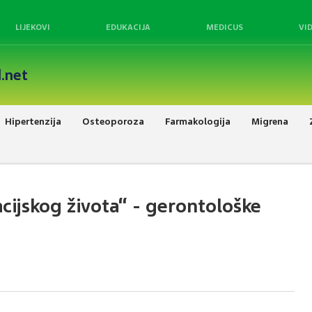
LIJEKOVI
EDUKACIJA
MEDICUS
VI
.net
Hipertenzija
Osteoporoza
Farmakologija
Migrena
ijskog života“ - gerontološke