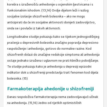
korelira s izraženošću anhedonije u ocjenskim ljestvicama i s
funkcionalnim ishodom. (13,14) Ovdje dijelom leži i razlog
socijalne izolacije shizofrenih bolesnika – ako ne mogu
anticipirati da će im socijalne aktivnosti donijeti zadovoljstvo,
onda se i povlače iz takvih aktivnosti.
Longitudinalne studije pokazuju kako se tijekom jednogodišnjeg
praćenja u depresivnih bolesnika značajno popravlja depresivno
raspoloženje i anhedonija, gotovo do normalne razine. Kod
shizofrenih dolazi do značajne redukcije simptoma ali anhedonija
ostaje jednako izražena i uglavnom ne prati kliničko poboljšanje.
Te studije pokazuju kako je anhedonija u depresiji epizodni
indikator dok u shizofreniji predstavlja trait fenomen kod dijela
bolesnika. (15)
Farmakoterapija ahedonije u shizofreniji
Danas raspoloživa farmakoterapija nema zadovoljavajući učinak
na anhedoniju. (15,16) Jedno od rijetkih optimističnih