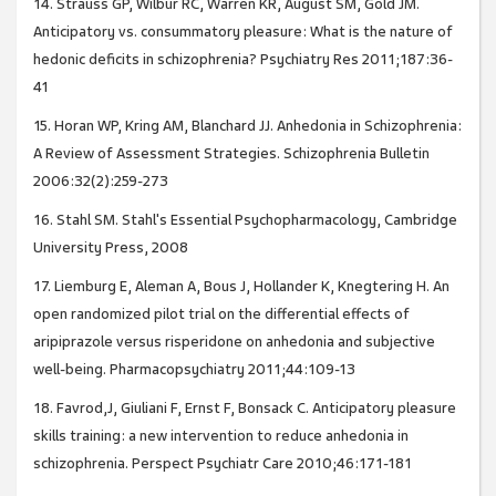
14. Strauss GP, Wilbur RC, Warren KR, August SM, Gold JM.
Anticipatory vs. consummatory pleasure: What is the nature of
hedonic deficits in schizophrenia? Psychiatry Res 2011;187:36-
41
15. Horan WP, Kring AM, Blanchard JJ. Anhedonia in Schizophrenia:
A Review of Assessment Strategies. Schizophrenia Bulletin
2006:32(2):259-273
16. Stahl SM. Stahl's Essential Psychopharmacology, Cambridge
University Press, 2008
17. Liemburg E, Aleman A, Bous J, Hollander K, Knegtering H. An
open randomized pilot trial on the differential effects of
aripiprazole versus risperidone on anhedonia and subjective
well-being. Pharmacopsychiatry 2011;44:109-13
18. Favrod,J, Giuliani F, Ernst F, Bonsack C. Anticipatory pleasure
skills training: a new intervention to reduce anhedonia in
schizophrenia. Perspect Psychiatr Care 2010;46:171-181