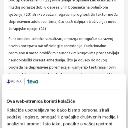
podtip depresije. (11,22) Anhedonija je opisana kao učestalija u
mlađoj odrasloj dobi u depresivnih bolesnika na bolničkom
liječenju, (23) ali i kao važan negativni prognostički faktor među
depresivnim adolescentima, što traži daljnja istraživanja i nove
terapijske opcije. (24)
Funkcionalne tehnike vizualizacije mozga omogućile su razvoj
novih koncepata patofiziologije anhedonije. Funkcionalne
promjene u mezolombičkim neuronskim krugovima predstavljaju
neurobiološki korelat anhedonije, što je dovelo do novog
pogleda na depresivne poremećaje i usmjerilo testiranja novih
terapijskih opcija za bolesnike koji pate od rezistentnih oblika
depresije, prije svega koristeći metodu duboke moždane
stimulacije /deep brain stimulation/. (25)
Sadašnja definicija anhedonije u depresiji je preširoka, pa ima
Ova web-stranica koristi kolačiće
autora (8) koji sugeriraju da se klinički sindrom anhedonije
Kolačiće upotrebljavamo kako bismo personalizirali
razmatra kao motivacijska i konzumatorna anhedonija, tj.
sadržaj i oglase, omogućili značajke društvenih medija i
motivacijski deficit i deficit u doživljavaju ugode. Autori vežu
analizirali promet. Isto tako, podatke o vašoj upotrebi
svoja razmišljanja uz predklinička istraživanja na