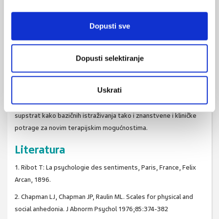
učinkovitost antidepresiva s noradrenergičkim mehanizmima
djelovanja. (27) Isto vrijedi i za antidepresive s dualnim
mehanizmima djelovanja (venlafaksin), kao i za agomelatin. (28)
Dopusti sve
Zaključno, viši stupanj anhedonije povezan je s lošijom
premorbidnom prilagodbom, nižom razinom socijalne
Dopusti selektiranje
kompetencije i prediktor je lošijeg ishoda shizofrenih bolesnika.
U depresivnih bolesnika anhedonija korelira s težinom bolesti i
Uskrati
negativan je prognostički faktor u depresivnih adolescenata.
Iako opisana prije više od jednog stoljeća, anhedonija je i dalje
supstrat kako bazičnih istraživanja tako i znanstvene i kliničke
potrage za novim terapijskim mogućnostima.
Literatura
1. Ribot T: La psychologie des sentiments, Paris, France, Felix
Arcan, 1896.
2. Chapman LJ, Chapman JP, Raulin ML. Scales for physical and
social anhedonia. J Abnorm Psychol 1976;85:374-382