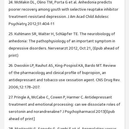
24. McMakin DL, Olino TM, Porta G et al. Anhedonia predicts
poorer recovery among youth with selective reuptake inhibitor
treatment-resistand depression. J Am Acad Child Adolesc
Psychiatry 2012;51:404-11
25. Kuhlmann SR, Walter H, Schläpfer TE. The neurobiology of
anhedonia: The pathophysiology of an important symptom in
depressive disorders. Nervenarzt 2012, Oct 21, (Epub ahead of
print)
26. Dwoskin LP, Rauhut AS, King-Pospisil KA, Bardo MT. Review
of the pharmacology and clinical profile of bupropion, an
antidepressant and tobacco use cessation agent. CNS Drug Rev.
2006;12:178–207.
27. Pringle A, McCabe C, Cowen P, Harmer C. Antidepressant
treatment and emotional processing: can we dissociate roles of
serotonin and norandrenaline? J Psychopharmacol 2013[Epub
ahead of print]
28. Martinotti G, Sepede G, Gambi F et al. Agomelatine versus