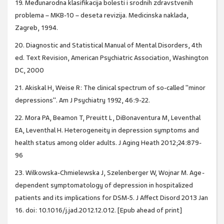
19. Međunarodna klasifikacija bolesti i srodnih zdravstvenih
problema – MKB-10 – deseta revizija. Medicinska naklada,
Zagreb, 1994.
20. Diagnostic and Statistical Manual of Mental Disorders, 4th
ed. Text Revision, American Psychiatric Association, Washington
DC, 2000
21. Akiskal H, Weise R: The clinical spectrum of so-called "minor
depressions". Am J Psychiatry 1992, 46:9-22.
22. Mora PA, Beamon T, Preuitt L, DiBonaventura M, Leventhal
EA, Leventhal H. Heterogeneity in depression symptoms and
health status among older adults. J Aging Heath 2012;24:879-
96
23. Wilkowska-Chmielewska J, Szelenberger W, Wojnar M. Age-
dependent symptomatology of depression in hospitalized
patients and its implications for DSM-5. J Affect Disord 2013 Jan
16. doi: 10.1016/j.jad.2012.12.012. [Epub ahead of print]