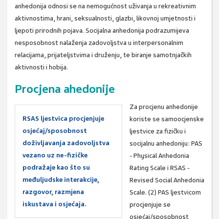
anhedonija odnosi se na nemogućnost uživanja u rekreativnim
aktivnostima, hrani, seksualnosti, glazbi, likovnoj umjetnosti i
ljepoti prirodnih pojava. Socijalna anhedonija podrazumijeva
nesposobnost nalaženja zadovoljstva u interpersonalnim
relacijama, prijateljstvima i druženju, te biranje samotnjačkih
aktivnosti i hobija.
Procjena ahedonije
Za procjenu anhedonije
RSAS ljestvica procjenjuje
koriste se samoocjenske
osjećaj/sposobnost
ljestvice za fizičku i
doživljavanja zadovoljstva
socijalnu anhedoniju: PAS
vezano uz ne-fizičke
- Physical Anhedonia
podražaje kao što su
Rating Scale i RSAS -
međuljudske interakcije,
Revised Social Anhedonia
razgovor, razmjena
Scale. (2) PAS ljestvicom
iskustava i osjećaja.
procjenjuje se
osjećaj/sposobnost