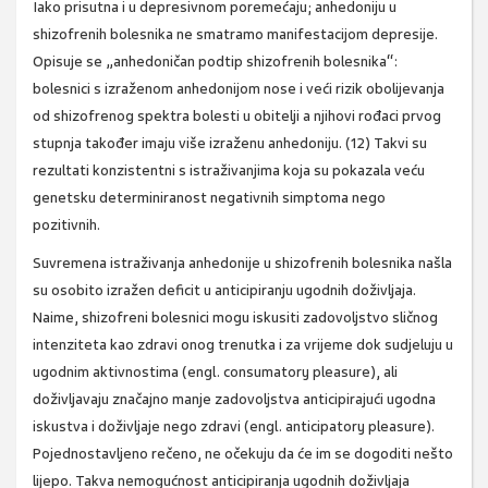
Iako prisutna i u depresivnom poremećaju; anhedoniju u
shizofrenih bolesnika ne smatramo manifestacijom depresije.
Opisuje se „anhedoničan podtip shizofrenih bolesnika“:
bolesnici s izraženom anhedonijom nose i veći rizik obolijevanja
od shizofrenog spektra bolesti u obitelji a njihovi rođaci prvog
stupnja također imaju više izraženu anhedoniju. (12) Takvi su
rezultati konzistentni s istraživanjima koja su pokazala veću
genetsku determiniranost negativnih simptoma nego
pozitivnih.
Suvremena istraživanja anhedonije u shizofrenih bolesnika našla
su osobito izražen deficit u anticipiranju ugodnih doživljaja.
Naime, shizofreni bolesnici mogu iskusiti zadovoljstvo sličnog
intenziteta kao zdravi onog trenutka i za vrijeme dok sudjeluju u
ugodnim aktivnostima (engl. consumatory pleasure), ali
doživljavaju značajno manje zadovoljstva anticipirajući ugodna
iskustva i doživljaje nego zdravi (engl. anticipatory pleasure).
Pojednostavljeno rečeno, ne očekuju da će im se dogoditi nešto
lijepo. Takva nemogućnost anticipiranja ugodnih doživljaja