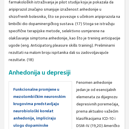
farmakoloških istraživanja je pilot studija koja je pokazala da
aripiprazol značajno smanjuje izraženost anhedonije u
shizofrenih bolesnika, što se povezuje s učinkom aripiprazola na
limbički dio dopaminergičkog sustava. (17) Stoga se istražuju
specifične terapijske metode, selektivno usmjerene na
olakšavanje simptoma anhedonije, kao što je trening anticipacije
ugode (eng. Anticipatory pleasure skills training). Preliminarni
rezultati na malom broju ispitanika dali su zadovoljavajuće
rezultate. (18)
Anhedonija u depresiji
Fenomen anhedonije
Funkcionalne promjene u
jedan je od esencijalnih
mezolombičkim neuronskim
elemenata za dijagnozu
krugovima predstavljaju
depresivnih poremećaja,
neurobiološki korelat
prema aktualno važećim
anhedonije, impliciraju
klasifikacijama ICD-10 i
ulogu dopaminske
DSM-IV. (19,20) Američko