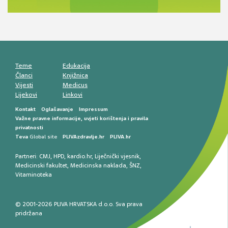
komunikacija, adherencija i sigurnost
Muško urološko zdravlje: od funkcionalnih
smetnji do rane onkološke dijagnostike
Mentalno zdravlje muškaraca: skriveni rizici i
kliničke posljedice
Životni stil i kardiovaskularno zdravlje
muškaraca
Teme
Edukacija
Članci
Knjižnica
Vijesti
Medicus
Lijekovi
Linkovi
Kontakt
Oglašavanje
Impressum
Važne pravne informacije, uvjeti korištenja i pravila
privatnosti
Teva
Global site
PLIVAzdravlje.hr
PLIVA.hr
Partneri:
CMJ
,
HPD
,
kardio.hr
,
Liječnički vjesnik
,
Medicinski fakultet
,
Medicinska naklada
,
ŠNZ
,
Vitaminoteka
© 2001-2026 PLIVA HRVATSKA d.o.o. Sva prava
pridržana