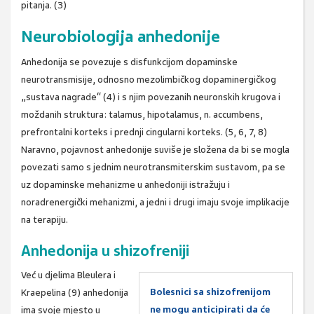
pitanja. (3)
Neurobiologija anhedonije
Anhedonija se povezuje s disfunkcijom dopaminske
neurotransmisije, odnosno mezolimbičkog dopaminergičkog
„sustava nagrade“ (4) i s njim povezanih neuronskih krugova i
moždanih struktura: talamus, hipotalamus, n. accumbens,
prefrontalni korteks i prednji cingularni korteks. (5, 6, 7, 8)
Naravno, pojavnost anhedonije suviše je složena da bi se mogla
povezati samo s jednim neurotransmiterskim sustavom, pa se
uz dopaminske mehanizme u anhedoniji istražuju i
noradrenergički mehanizmi, a jedni i drugi imaju svoje implikacije
na terapiju.
Anhedonija u shizofreniji
Već u djelima Bleulera i
Bolesnici sa shizofrenijom
Kraepelina (9) anhedonija
ne mogu anticipirati da će
ima svoje mjesto u