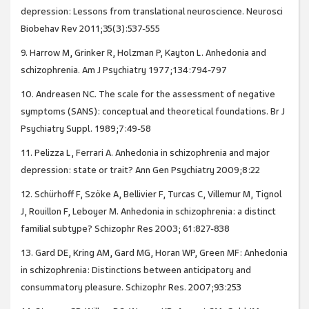
depression: Lessons from translational neuroscience. Neurosci
Biobehav Rev 2011;35(3):537-555
9. Harrow M, Grinker R, Holzman P, Kayton L. Anhedonia and
schizophrenia. Am J Psychiatry 1977;134:794-797
10. Andreasen NC. The scale for the assessment of negative
symptoms (SANS): conceptual and theoretical foundations. Br J
Psychiatry Suppl. 1989;7:49-58
11. Pelizza L, Ferrari A. Anhedonia in schizophrenia and major
depression: state or trait? Ann Gen Psychiatry 2009;8:22
12. Schürhoff F, Szöke A, Bellivier F, Turcas C, Villemur M, Tignol
J, Rouillon F, Leboyer M. Anhedonia in schizophrenia: a distinct
familial subtype? Schizophr Res 2003; 61:827-838
13. Gard DE, Kring AM, Gard MG, Horan WP, Green MF: Anhedonia
in schizophrenia: Distinctions between anticipatory and
consummatory pleasure. Schizophr Res. 2007;93:253