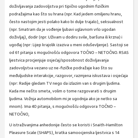
doživljavanja zadovoljstva pri tipično ugodnim fizičkim
podražajima kao što su hrana (npr. Kad jedem omiljenu hranu,
često nastojim jesti polako kako bi dulje trajalo), seksualnost
(npr. Smatram da je vođenje ljubavi uglavnom vrlo ugodan
doživljaj), dodir (npr. Uživam u dodiru svile, baršuna ili krzna) i
ugođaj (npr: Lijep krajolik izaziva u meni oduševljenje). Sastoji se
od 61 pitanja s mogućnošću odgovora TOČNO – NETOČNO. RSAS
ljestvica procjenjuje osjećaj/sposobnost doživljavanja
zadovoljstva vezano uz ne-fizičke podražaje kao što su
međuljudske interakcije, razgovor, razmjena iskustava i osjećaja
(npr: Radije gledam TV nego da izlazim van s drugim ljudima.
Kada me nešto smeta, volim o tome razgovarati s drugim
ljudima. Vožnja automobilom mi je ugodnija ako je netko sa
mnom). Ima 40 pitanja, s mogućnošću odgovora TOČNO –
NETOČNO,
U istraživanjima anhedonije često se koristi i Snaith-Hamilton
Pleasure Scale (SHAPS), kratka samoocjenska ljestvica s 14