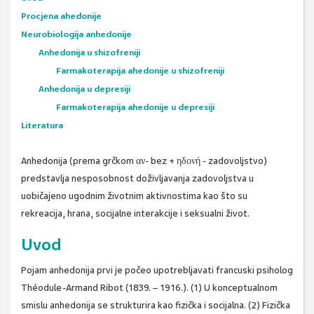
Procjena ahedonije
Neurobiologija anhedonije
Anhedonija u shizofreniji
Farmakoterapija ahedonije u shizofreniji
Anhedonija u depresiji
Farmakoterapija ahedonije u depresiji
Literatura
Anhedonija (prema grčkom αν- bez + ηδονή - zadovoljstvo)
predstavlja nesposobnost doživljavanja zadovoljstva u
uobičajeno ugodnim životnim aktivnostima kao što su
rekreacija, hrana, socijalne interakcije i seksualni život.
Uvod
Pojam anhedonija prvi je počeo upotrebljavati francuski psiholog
Théodule-Armand Ribot (1839. – 1916.). (1) U konceptualnom
smislu anhedonija se strukturira kao fizička i socijalna. (2) Fizička