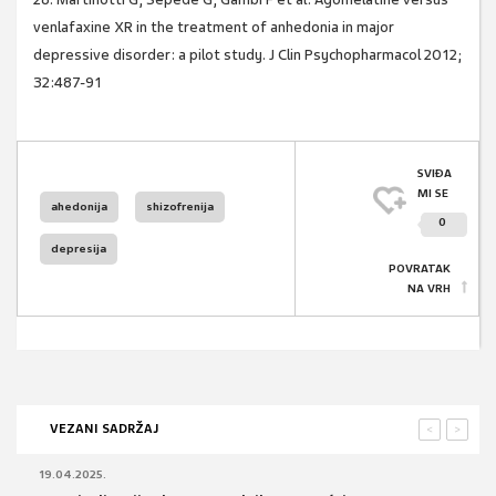
venlafaxine XR in the treatment of anhedonia in major
depressive disorder: a pilot study. J Clin Psychopharmacol 2012;
32:487-91
SVIĐA
MI SE
ahedonija
shizofrenija
0
depresija
POVRATAK
NA VRH
VEZANI SADRŽAJ
<
>
19.04.2025.