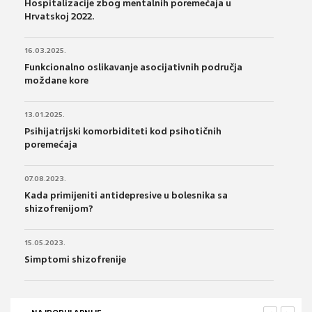
Hospitalizacije zbog mentalnih poremećaja u
Hrvatskoj 2022.
16.03.2025.
Funkcionalno oslikavanje asocijativnih područja
moždane kore
13.01.2025.
Psihijatrijski komorbiditeti kod psihotičnih
poremećaja
07.08.2023.
Kada primijeniti antidepresive u bolesnika sa
shizofrenijom?
15.05.2023.
Simptomi shizofrenije