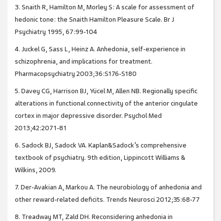
3. Snaith R, Hamilton M, Morley S: A scale for assessment of
hedonic tone: the Snaith Hamilton Pleasure Scale. Br J
Psychiatry 1995, 67:99-104
4. Juckel G, Sass L, Heinz A. Anhedonia, self-experience in
schizophrenia, and implications for treatment.
Pharmacopsychiatry 2003;36:S176-S180
5. Davey CG, Harrison BJ, Yücel M, Allen NB. Regionally specific
alterations in functional connectivity of the anterior cingulate
cortex in major depressive disorder. Psychol Med
2013;42:2071-81
6. Sadock BJ, Sadock VA. Kaplan&Sadock’s comprehensive
textbook of psychiatry. 9th edition, Lippincott Williams &
Wilkins, 2009.
7. Der-Avakian A, Markou A. The neurobiology of anhedonia and
other reward-related deficits. Trends Neurosci 2012;35:68-77
8. Treadway MT, Zald DH. Reconsidering anhedonia in