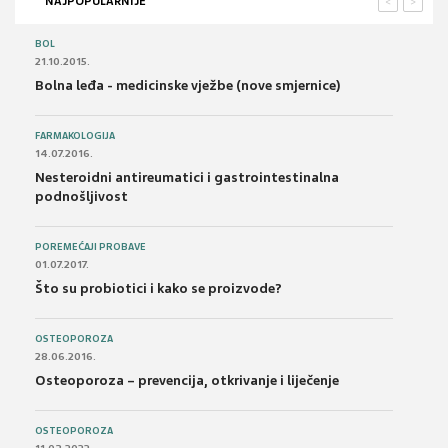
NAJPOPULARNIJE
<
>
BOL
21.10.2015.
Bolna leđa - medicinske vježbe (nove smjernice)
FARMAKOLOGIJA
14.07.2016.
Nesteroidni antireumatici i gastrointestinalna
podnošljivost
POREMEĆAJI PROBAVE
01.07.2017.
Što su probiotici i kako se proizvode?
OSTEOPOROZA
28.06.2016.
Osteoporoza – prevencija, otkrivanje i liječenje
OSTEOPOROZA