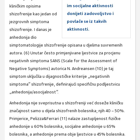
im socijalne aktivnosti
kliničkim opisima
donijeti zadovoljstvo i
shizofrenije kao jedan od
povlače se iz takvih
jezgrovnih simptoma
aktivnosti.
shizofrenije. I danas je
anhedonija dio
simptomatologije shizofrenije opisana u djelima suvremenih
autora. (6) Unutar često primjenjivane ljestvice za procjenu
negativnih simptoma SANS (Scale for the Assessment of
Negative Symptoms) autorica N. Andreansen (10) je taj
simptom uključila u dijagnostičke kriterije „negativnih
simptoma“ shizofrenije, definirajući specifičnu podljestvicu
„anhedonija/asocijalnost“.
Anhedonija nije sveprisutna u shizofreniji već doseže kliničku
značajnost samo u dijela shizofrenih bolesnika; njih 40 – 50%.
Primjerice, Pelizza&Ferrari (11) nalaze zastupljenost fizičke
anhedonije u 60% bolesnika, socijalne anhedonije u 65%
bolesnika, a anhedonije prema obje ljestvice u 45% bolesnika.