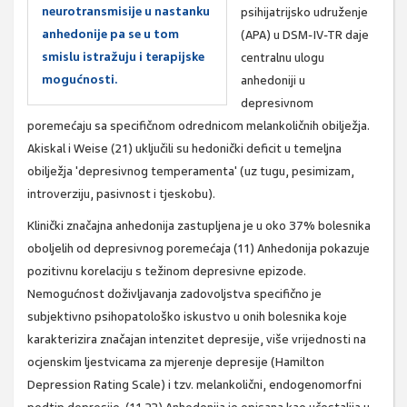
neurotransmisije u nastanku
psihijatrijsko udruženje
anhedonije pa se u tom
(APA) u DSM-IV-TR daje
smislu istražuju i terapijske
centralnu ulogu
mogućnosti.
anhedoniji u
depresivnom
poremećaju sa specifičnom odrednicom melankoličnih obilježja.
Akiskal i Weise (21) uključili su hedonički deficit u temeljna
obilježja 'depresivnog temperamenta' (uz tugu, pesimizam,
introverziju, pasivnost i tjeskobu).
Klinički značajna anhedonija zastupljena je u oko 37% bolesnika
oboljelih od depresivnog poremećaja (11) Anhedonija pokazuje
pozitivnu korelaciju s težinom depresivne epizode.
Nemogućnost doživljavanja zadovoljstva specifično je
subjektivno psihopatološko iskustvo u onih bolesnika koje
karakterizira značajan intenzitet depresije, više vrijednosti na
ocjenskim ljestvicama za mjerenje depresije (Hamilton
Depression Rating Scale) i tzv. melankolični, endogenomorfni