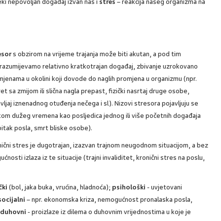
ki nepovoljan događaj izvan nas i
stres
– reakcija našeg organizma na
esor
s obzirom na vrijeme trajanja može biti akutan, a pod tim
razumijevamo relativno kratkotrajan događaj, zbivanje uzrokovano
jenama u okolini koji dovode do naglih promjena u organizmu (npr.
et sa zmijom ili slična nagla prepast, fizički nasrtaj druge osobe,
vljaj iznenadnog otuđenja nečega i sl). Nizovi stresora pojavljuju se
kom dužeg vremena kao posljedica jednog ili više početnih događaja
itak posla, smrt bliske osobe).
ični stres je dugotrajan, izazvan trajnom neugodnom situacijom, a bez
ćnosti izlaza iz te situacije (trajni invaliditet, kronični stres na poslu,
čki
(bol, jaka buka, vrućina, hladnoća);
psihološki
- uvjetovani
socijalni
– npr. ekonomska kriza, nemogućnost pronalaska posla,
;
duhovni
-
proizlaze iz dilema o duhovnim vrijednostima u koje je