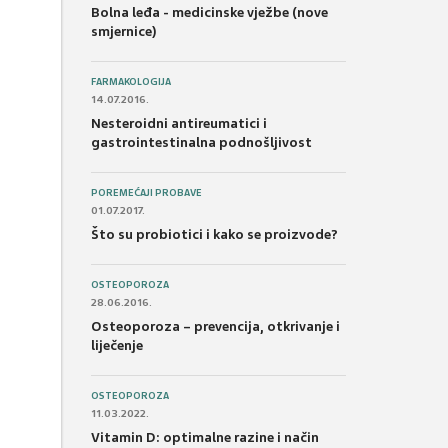
Bolna leđa - medicinske vježbe (nove
smjernice)
FARMAKOLOGIJA
14.07.2016.
Nesteroidni antireumatici i
gastrointestinalna podnošljivost
POREMEĆAJI PROBAVE
01.07.2017.
Što su probiotici i kako se proizvode?
OSTEOPOROZA
28.06.2016.
Osteoporoza – prevencija, otkrivanje i
liječenje
OSTEOPOROZA
11.03.2022.
Vitamin D: optimalne razine i način