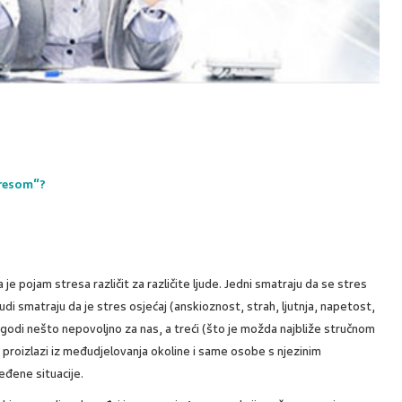
tresom“?
je pojam stresa različit za različite ljude. Jedni smatraju da se stres
udi smatraju da je stres osjećaj (anskioznost, strah, ljutnja, napetost,
ogodi nešto nepovoljno za nas, a treći (što je možda najbliže stručnom
ji proizlazi iz međudjelovanja okoline i same osobe s njezinim
eđene situacije.