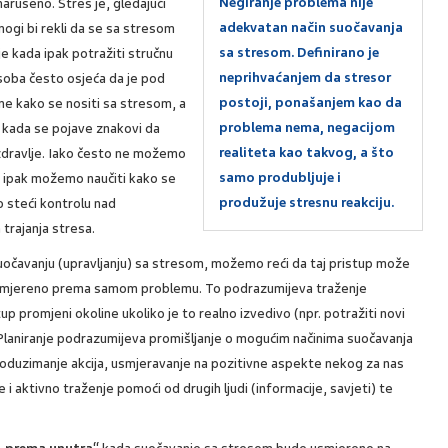
Negiranje problema nije
arušeno. Stres je, gledajući
adekvatan način suočavanja
mnogi bi rekli da se sa stresom
sa stresom. Definirano je
je kada ipak potražiti stručnu
neprihvaćanjem da stresor
soba često osjeća da je pod
postoji, ponašanjem kao da
ne kako se nositi sa stresom, a
problema nema, negacijom
 kada se pojave znakovi da
realiteta kao takvog, a što
 zdravlje. Iako često ne možemo
samo produbljuje i
, ipak možemo naučiti kako se
produžuje stresnu reakciju.
 steći kontrolu nad
trajanja stresa.
očavanju (upravljanju) sa stresom, možemo reći da taj pristup može
 usmjereno prema samom problemu. To podrazumijeva traženje
p promjeni okoline ukoliko je to realno izvedivo (npr. potražiti novi
. Planiranje podrazumijeva promišljanje o mogućim načinima suočavanja
 Poduzimanje akcija, usmjeravanje na pozitivne aspekte nekog za nas
 i aktivno traženje pomoći od drugih ljudi (informacije, savjeti) te