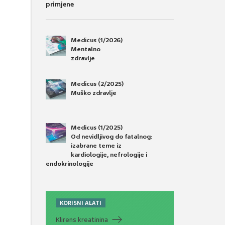
primjene
Medicus (1/2026)
Mentalno
zdravlje
Medicus (2/2025)
Muško zdravlje
Medicus (1/2025)
Od nevidljivog do fatalnog:
izabrane teme iz
kardiologije, nefrologije i
endokrinologije
KORISNI ALATI
Klirens kreatinina