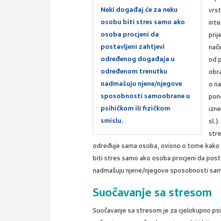
Neki događaj će za neku
vrst
osobu biti stres samo ako
inte
osoba procjeni da
prij
postavljeni zahtjevi
nač
određenog događaja u
od p
određenom trenutku
obr
nadmašuju njene/njegove
o na
sposobnosti samoobrane u
pone
psihičkom ili fizičkom
izne
smislu.
sl.)
stre
određuje sama osoba, ovisno o tome kako pr
biti stres samo ako osoba procjeni da pos
nadmašuju njene/njegove sposobnosti samoo
Suočavanje sa stresom
Suočavanje sa stresom je za cjelokupno psih