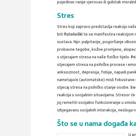
pojedinac ranije vjerovao ili gubitak moraln
Stres
Stres koji zapravo predstavlja reakciju n
biti
fiziološki
te se manifestira reakcijom 
sustava. Npr. palpitacije, pogoršanje ulkus
probavne tegobe, kožne promjene, alopecij
s utjecajem stresa na naše fizičko tijelo.
Ps
utjecajem stresa na psihičke procese i emo
anksioznost, depresija, fobije, napadi panik
nametajuće (automatske) misli fokusirane 
utjecaj stresa na psihičko stanje osobe.
So
reakcija u socijalnim situacijama. Stresor ć
joj remetiti socijalno funkcioniranje u smisl
izbjegavanu socijalnih interakcija, nesloga n
Što se u nama događa k
U pr