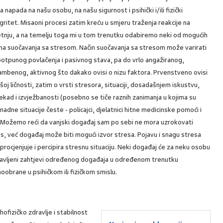
a napada na našu osobu, na našu sigurnost i psihički i/ili fizički
gritet. Misaoni procesi zatim kreću u smjeru traženja reakcije na
etnju, a na temelju toga mi u tom trenutku odabiremo neki od mogućih
ina suočavanja sa stresom. Način suočavanja sa stresom može varirati
otpunog povlačenja i pasivnog stava, pa do vrlo angažiranog,
ambenog, aktivnog što dakako ovisi o nizu faktora. Prvenstveno ovisi
šoj ličnosti, zatim o vrsti stresora, situaciji, dosadašnjem iskustvu,
kad i izvježbanosti (posebno se tiče raznih zanimanja u kojima su
nadne situacije česte - policajci, djelatnici hitne medicinske pomoći i
. Možemo reći da vanjski događaj sam po sebi ne mora uzrokovati
s, već događaj može biti mogući izvor stresa. Pojavu i snagu stresa
ocjenjuje i percipira stresnu situaciju. Neki događaj će za neku osobu
tavljeni zahtjevi određenog događaja u određenom trenutku
brane u psihičkom ili fizičkom smislu.
ofizičko zdravlje i stabilnost