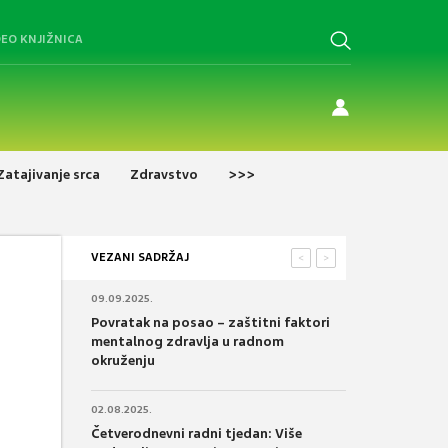
DEO KNJIŽNICA
Zatajivanje srca
Zdravstvo
>>>
VEZANI SADRŽAJ
<
>
09.09.2025.
Povratak na posao – zaštitni faktori
mentalnog zdravlja u radnom
okruženju
02.08.2025.
Četverodnevni radni tjedan: Više