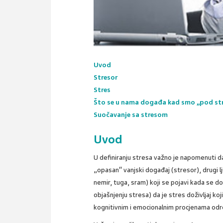
Uvod
Stresor
Stres
Što se u nama događa kad smo „pod s
Suočavanje sa stresom
Uvod
U definiranju stresa važno je napomenuti da 
„opasan“ vanjski događaj (stresor), drugi lj
nemir, tuga, sram) koji se pojavi kada se d
objašnjenju stresa) da je stres doživljaj ko
kognitivnim i emocionalnim procjenama odr