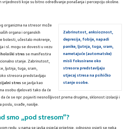
ih vrijednosti koje su bitno određivanje ponašanja i percepciju okoline.
ašeg organizma na stresor može
Zabrinutost, anksioznost,
naših organa i organskih
depresija, fobije, napadi
ne bolesti, učestalo mokrenje,
panike, ljutnja, tuga, sram,
a i sl. mogu se dovesti u vezu
nametajuće (automatske)
ihološki stres
se manifestira
misli fokusirane oko
cionalno stanje. Zabrinutost,
stresora predstavljaju
e, ljutnja, tuga, sram,
utjecaj stresa na psihičko
oko stresora predstavljaju
stanje osobe.
cijalni stres
se javlja kao
e na osobu djelovati tako da će
u da će se npr. pojaviti nesnošljivost prema drugima, sklonost izolaciji i
a poslu, svađe, nasilje.
ad smo „pod stresom“?
vom redu, u nama se javlja osjećaj prijetnje, odnosno osjeti se neka