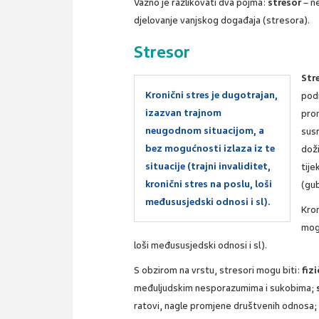
Važno je razlikovati dva pojma:
stresor
– ne
djelovanje vanjskog događaja (stresora).
Stresor
Str
Kronični stres je dugotrajan,
pod
izazvan trajnom
prom
neugodnom situacijom, a
susr
bez mogućnosti izlaza iz te
doži
situacije (trajni invaliditet,
tije
kronični stres na poslu, loši
(gub
međususjedski odnosi i sl).
Kron
mogu
loši međususjedski odnosi i sl).
S obzirom na vrstu, stresori mogu biti:
fizi
međuljudskim nesporazumima i sukobima;
ratovi, nagle promjene društvenih odnosa