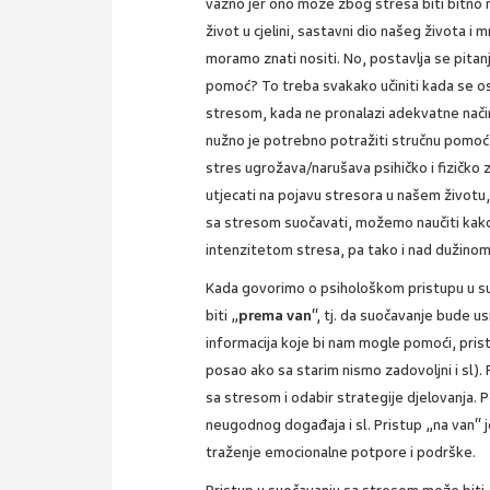
važno jer ono može zbog stresa biti bitno n
život u cjelini, sastavni dio našeg života i 
moramo znati nositi. No, postavlja se pitan
pomoć? To treba svakako učiniti kada se o
stresom, kada ne pronalazi adekvatne nači
nužno je potrebno potražiti stručnu pomoć
stres ugrožava/narušava psihičko i fizičko
utjecati na pojavu stresora u našem životu
sa stresom suočavati, možemo naučiti kako
intenzitetom stresa, pa tako i nad dužinom 
Kada govorimo o psihološkom pristupu u su
biti „
prema van
“, tj. da suočavanje bude
informacija koje bi nam mogle pomoći, pristu
posao ako sa starim nismo zadovoljni i sl)
sa stresom i odabir strategije djelovanja.
neugodnog događaja i sl. Pristup „na van“ je
traženje emocionalne potpore i podrške.