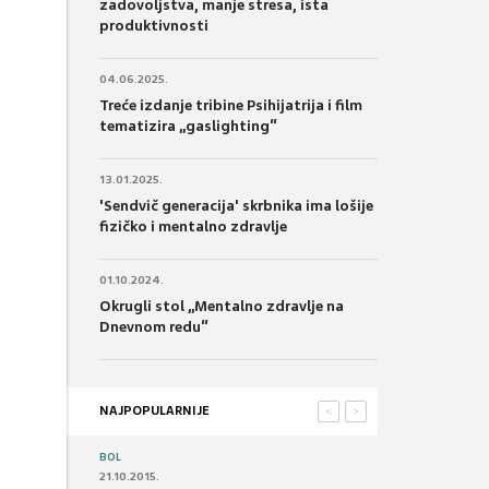
zadovoljstva, manje stresa, ista
produktivnosti
04.06.2025.
Treće izdanje tribine Psihijatrija i film
tematizira „gaslighting“
13.01.2025.
'Sendvič generacija' skrbnika ima lošije
fizičko i mentalno zdravlje
01.10.2024.
Okrugli stol „Mentalno zdravlje na
Dnevnom redu“
NAJPOPULARNIJE
<
>
BOL
21.10.2015.