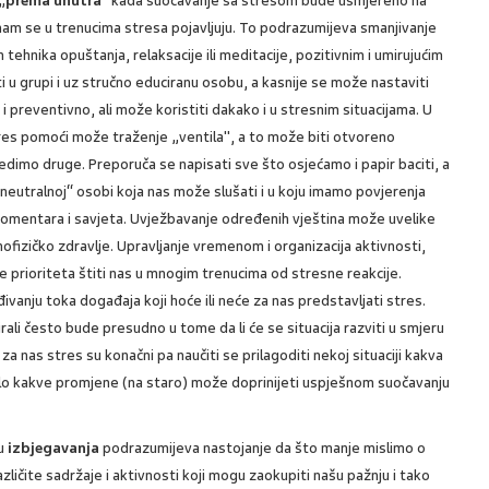
„
prema unutra
“ kada suočavanje sa stresom bude usmjereno na
i nam se u trenucima stresa pojavljuju. To podrazumijeva smanjivanje
hnika opuštanja, relaksacije ili meditacije, pozitivnim i umirujućim
i u grupi i uz stručno educiranu osobu, a kasnije se može nastaviti
o i preventivno, ali može koristiti dakako i u stresnim situacijama. U
res pomoći može traženje „ventila", a to može biti otvoreno
ijedimo druge. Preporuča se napisati sve što osjećamo i papir baciti, a
oj „neutralnoj“ osobi koja nas može slušati i u koju imamo povjerenja
a komentara i savjeta. Uvježbavanje određenih vještina može uvelike
hofizičko zdravlje. Upravljanje vremenom i organizacija aktivnosti,
prioriteta štiti nas u mnogim trenucima od stresne reakcije.
anju toka događaja koji hoće ili neće za nas predstavljati stres.
irali često bude presudno u tome da li će se situacija razviti u smjeru
za nas stres su konačni pa naučiti se prilagoditi nekoj situaciji kakva
ilo kakve promjene (na staro) može doprinijeti uspješnom suočavanju
pu
izbjegavanja
podrazumijeva nastojanje da što manje mislimo o
ličite sadržaje i aktivnosti koji mogu zaokupiti našu pažnju i tako