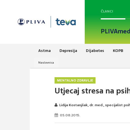
ČLANCI
PLIVAmed
Astma
Depresija
Dijabetes
KOPB
Naslovnica
MENTALNO ZDRAVLJE
Utjecaj stresa na psi
Lidija Kostanjšak, dr. med., specijalist psih
05.08.2015.