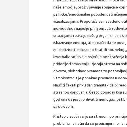
Pristup u suočavanju sa stresom može biti 
naše emocije, proživljavanje i osjećaje koj
psihičke/emocionalne pobuđenosti učenjem te
vizualizacijama. Preporuča se navedeno učit
individualno i najbolje primjenjivati redovit
situacijama reakcije našeg organizma na st
iskazivanje emocija, ali na način da ne povr
ne analizirati i naknadno čitati ili npr. nek
izverbalizirati svoje osjećaje bez traženj
pridonijeti smanjenju utjecaja stresa na psi
obveza, slobodnog vremena te postavljanje 
Samokontrola je ponekad presudna u određiv
Naučiti čekati prikladan trenutak da bi reag
stresnog djelovanja. Često događaji koji su 
god ona da jest i prihvatiti nemogućnost b
sa stresom.
Pristup u suočavanju sa stresom po princi
problemu na način da se preusmjerimo na raz