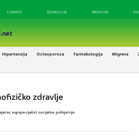
LIJEKOVI
EDUKACIJA
MEDICUS
VI
.net
Hipertenzija
Osteoporoza
Farmakologija
Migrena
hofizičko zdravlje
ijatar, supspecijalist socijalne psihijatrije