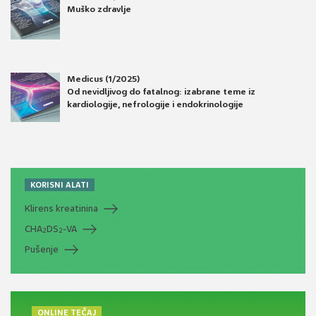
Muško zdravlje
Medicus (1/2025)
Od nevidljivog do fatalnog: izabrane teme iz
kardiologije, nefrologije i endokrinologije
KORISNI ALATI
Klirens kreatinina
CHA
DS
-VA
2
2
Pušenje
ONLINE TEČAJ