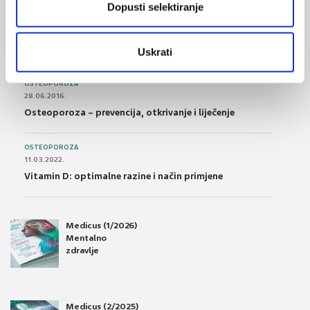
Dopusti selektiranje
POREMEĆAJI PROBAVE
01.07.2017.
Što su probiotici i kako se proizvode?
Uskrati
OSTEOPOROZA
28.06.2016.
Osteoporoza – prevencija, otkrivanje i liječenje
OSTEOPOROZA
11.03.2022.
Vitamin D: optimalne razine i način primjene
Medicus (1/2026)
Mentalno
zdravlje
Medicus (2/2025)