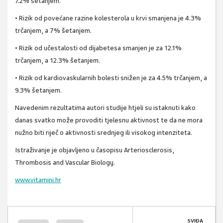
7.2% šetanjem.
• Rizik od povećane razine kolesterola u krvi smanjena je 4.3%
trčanjem, a 7% šetanjem.
• Rizik od učestalosti od dijabetesa smanjen je za 12.1%
trčanjem, a 12.3% šetanjem.
• Rizik od kardiovaskularnih bolesti snižen je za 4.5% trčanjem, a
9.3% šetanjem.
Navedenim rezultatima autori studije htjeli su istaknuti kako
danas svatko može provoditi tjelesnu aktivnost te da ne mora
nužno biti riječ o aktivnosti srednjeg ili visokog intenziteta.
Istraživanje je objavljeno u časopisu Arteriosclerosis,
Thrombosis and Vascular Biology.
www.vitamini.hr
SVIĐA