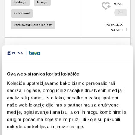
hodanje
trčanje
MI SE
0
kolesterol
POVRATAK
kardiovaskularne bolesti
NA VRH
VEZANI SADRŽAJ
<
>
Ova web-stranica koristi kolačiće
12.08.2023.
Kolačiće upotrebljavamo kako bismo personalizirali
I manje od 5000 koraka na dan smanjuje mortalitet
sadržaj i oglase, omogućili značajke društvenih medija i
analizirali promet. Isto tako, podatke o vašoj upotrebi
11.11.2022.
naše web-lokacije dijelimo s partnerima za društvene
Svjetski dan trčanja
medije, oglašavanje i analizu, a oni ih mogu kombinirati s
drugim podacima koje ste im pružili ili koje su prikupili
02.09.2022.
dok ste upotrebljavali njihove usluge.
Hrvatski festival hodanja!