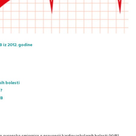
B iz 2012. godine
nih bolesti
a?
VB
 europske smjernice o prevenciji kardiovaskularnih bolesti (KVB)