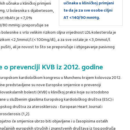
učinaka u kliničkoj primjeni
ih učinaka u kliničkoj primjeni
te da je za sve osobe ciljni
mHg. U bolesnika s dijabetesom,
AT <140/90 mmHg.
nost HbA1c je <7,0%
40/80 mmHg i preporučuje se
 bolesnike s vrlo velikim rizikom ciljna vrijednost LDL-kolesterola je
izikom <2,5mmol/l (<100mg/dl), a za sve ostale je <3,0mmol/l
pušiti, ali je novost to što se preporučuje i izbjegavanje pasivnog
 o prevenciji KVB iz 2012. godine
Europskom kardiološkom kongresu u Munchenu krajem kolovoza 2012.
ine predstavljene su nove Europske smjernice o prevenciji
iovaskularnih bolesti (KVB) u kliničkoj praksi koje su istodobno
ane u službenim glasilima Europskog kardiološkog društva (ESC) i
opskog društva za aterosklerozu - European Heart Journal i
rosclerosis (1,2).
ojatno će smjernice ubrzo biti objavljene i u časopisima ostalih
načajnijih europskih stručnih i znanstvenih društava iz tog područja