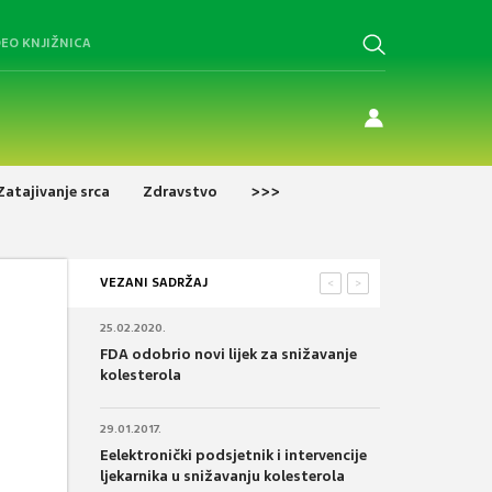
DEO KNJIŽNICA
Zatajivanje srca
Zdravstvo
>>>
VEZANI SADRŽAJ
<
>
25.02.2020.
FDA odobrio novi lijek za snižavanje
kolesterola
29.01.2017.
Eelektronički podsjetnik i intervencije
ljekarnika u snižavanju kolesterola