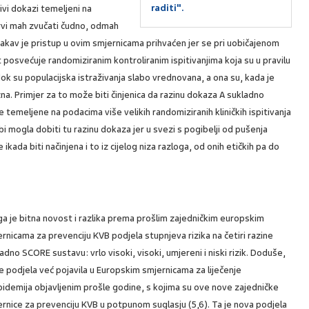
raditi".
jivi dokazi temeljeni na
prvi mah zvučati čudno, odmah
Takav je pristup u ovim smjernicama prihvaćen jer se pri uobičajenom
posvećuje randomiziranim kontroliranim ispitivanjima koja su u pravilu
 dok su populacijska istraživanja slabo vrednovana, a ona su, kada je
ažna. Primjer za to može biti činjenica da razinu dokaza A sukladno
temeljene na podacima više velikih randomiziranih kliničkih ispitivanja
i mogla dobiti tu razinu dokaza jer u svezi s pogibelji od pušenja
ikada biti načinjena i to iz cijelog niza razloga, od onih etičkih pa do
a je bitna novost i razlika prema prošlim zajedničkim europskim
rnicama za prevenciju KVB podjela stupnjeva rizika na četiri razine
adno SCORE sustavu: vrlo visoki, visoki, umjereni i niski rizik. Doduše,
e podjela već pojavila u Europskim smjernicama za liječenje
pidemija objavljenim prošle godine, s kojima su ove nove zajedničke
rnice za prevenciju KVB u potpunom suglasju (5,6). Ta je nova podjela