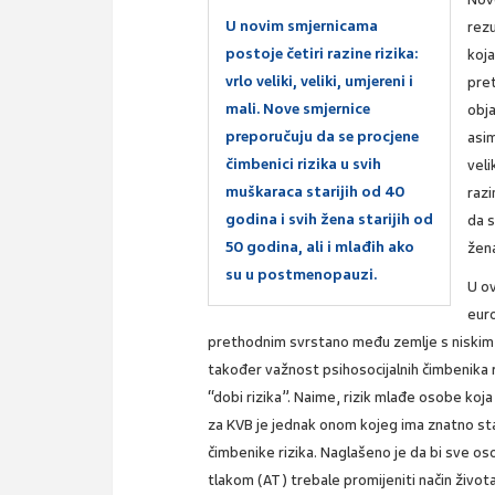
U novim smjernicama
rezu
postoje četiri razine rizika:
koja
vrlo veliki, veliki, umjereni i
pre
mali. Nove smjernice
obja
preporučuju da se procjene
asi
čimbenici rizika u svih
veli
muškaraca starijih od 40
razi
godina i svih žena starijih od
da s
50 godina, ali i mlađih ako
žena
su u postmenopauzi.
U o
eur
prethodnim svrstano među zemlje s niskim 
također važnost psihosocijalnih čimbenika r
“dobi rizika”. Naime, rizik mlađe osobe koja
za KVB je jednak onom kojeg ima znatno sta
čimbenike rizika. Naglašeno je da bi sve os
tlakom (AT) trebale promijeniti način života 