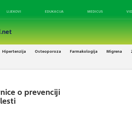
LIJEKOVI
EDUKACIJA
MEDICUS
VI
.net
Hipertenzija
Osteoporoza
Farmakologija
Migrena
ice o prevenciji
lesti