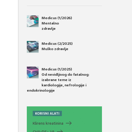
Medicus (1/2026)
Mentalno
zdravlje
Medicus (2/2025)
Muško zdravlje
Medicus (1/2025)
Od nevidljivog do fatalnog:
izabrane teme iz
kardiologije, nefrologije i
endokrinologije
KORISNI ALATI
Klirens kreatinina
CHA
DS
-VA