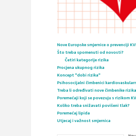
Nove Europske smjernice o prevenciji KV
Što treba spomenuti od novosti?
Četiri kategorije rizika
Procjena ukupnog rizika
Koncept "dobi rizika"
Psihosocijalni čimbenici kardiovaskular
Treba li određivati nove čimbenike rizik
Poremećaji koji se povezuju s rizikom K
Koliko treba snižavati povišeni tlak?
Poremećaj lipida
Utjecaj i važnost smjernica
Nove