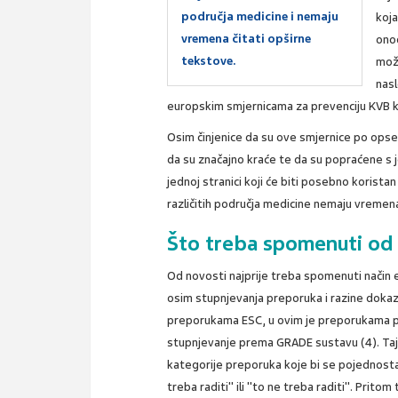
područja medicine i nemaju
koja
vremena čitati opširne
onog
tekstove.
možd
nasl
europskim smjernicama za prevenciju KVB ko
Osim činjenice da su ove smjernice po ops
da su značajno kraće te da su popraćene s
jednoj stranici koji će biti posebno koristan
različitih područja medicine nemaju vremena
Što treba spomenuti od
Od novosti najprije treba spomenuti način 
osim stupnjevanja preporuka i razine dokaz
preporukama ESC, u ovim je preporukama po
stupnjevanje prema GRADE sustavu (4). Taj
kategorije preporuka koje bi se pojednosta
treba raditi" ili "to ne treba raditi". Pritom