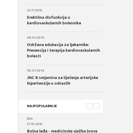
22.11.2015.
Erektilna disfunkcija u
kardiovaskularnih bolesnika
08.01.2014.
Održana edukacija za ljekarnike:
Prevencija i terapija kardiovaskularnih
bolesti
06.01.2014.
JNC 8 smjernice za liječenje arterijske
hipertenzije u odraslih
NAJPOPULARNIJE
<
>
BOL
21.10.2015.
Bolna leđa - medicinske vježbe (nove