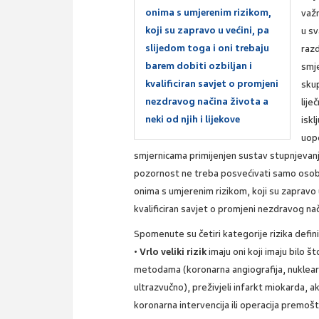
onima s umjerenim rizikom,
važn
koji su zapravo u većini, pa
u s
slijedom toga i oni trebaju
razd
barem dobiti ozbiljan i
smj
kvalificiran savjet o promjeni
skup
nezdravog načina života a
lije
neki od njih i lijekove
iskl
uopć
smjernicama primijenjen sustav stupnjevanja
pozornost ne treba posvećivati samo osobama 
onima s umjerenim rizikom, koji su zapravo u
kvalificiran savjet o promjeni nezdravog nači
Spomenute su četiri kategorije rizika definir
•
Vrlo veliki rizik
imaju oni koji imaju bilo 
metodama (koronarna angiografija, nuklear
ultrazvučno), preživjeli infarkt miokarda, 
koronarna intervencija ili operacija premošte