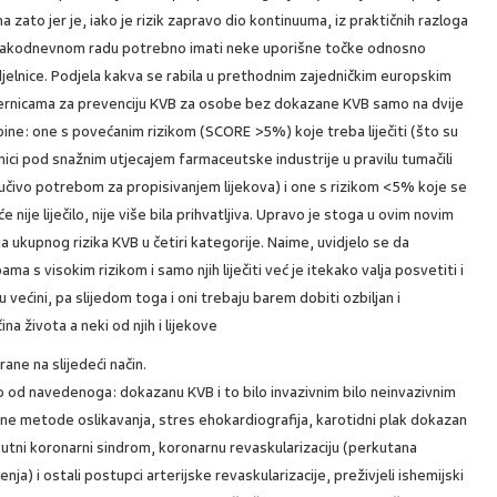
a zato jer je, iako je rizik zapravo dio kontinuuma, iz praktičnih razloga
vakodnevnom radu potrebno imati neke uporišne točke odnosno
jelnice. Podjela kakva se rabila u prethodnim zajedničkim europskim
ernicama za prevenciju KVB za osobe bez dokazane KVB samo na dvije
ine: one s povećanim rizikom (SCORE >5%) koje treba liječiti (što su
čnici pod snažnim utjecajem farmaceutske industrije u pravilu tumačili
jučivo potrebom za propisivanjem lijekova) i one s rizikom <5% koje se
e nije liječilo, nije više bila prihvatljiva. Upravo je stoga u ovim novim
 ukupnog rizika KVB u četiri kategorije. Naime, uvidjelo se da
s visokim rizikom i samo njih liječiti već je itekako valja posvetiti i
 većini, pa slijedom toga i oni trebaju barem dobiti ozbiljan i
na života a neki od njih i lijekove
ane na slijedeći način.
što od navedenoga: dokazanu KVB i to bilo invazivnim bilo neinvazivnim
ne metode oslikavanja, stres ehokardiografija, karotidni plak dokazan
akutni koronarni sindrom, koronarnu revaskularizaciju (perkutana
nja) i ostali postupci arterijske revaskularizacije, preživjeli ishemijski