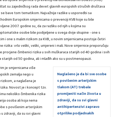
ltat su zajedničkog rada devet glavnih europskih stručnih društava
 se bave tom tematikom. Najvažnije razlike u usporedbi sa
thodnim Europskim smjernicama o prevenciji KVB koje su bile
vljene 2007. godine su, da za razliku od njih u kojima su
mptomatske osobe bile podijeljene u svega dvije skupine - one s
kim i one s malim rizikom za KVB, u novim smjernicama postoje četiri
ne rizika: vrlo veliki, veliki, umjereni i mali. Nove smjernice preporučuju
e procjene čimbenici rizika u svih muškaraca starijih od 40 godina i svih
 starijih od 50 godina, ali i mlađih ako su u postmenopauzi.
vim je smjernicama više
Naglašeno je da bi sve osobe
opskih zemalja nego u
s povišenim arterijskim
rizikom, a naglašena je
tlakom (AT) trebale
izika. Novost je i koncept tzv.
promijeniti način života u
 ima nekoliko čimbenika rizika
zdraviji, da su svi glavni
rija osoba ali koja nema
antihipertenzivi zapravo
obe s povišenim arterijskim
otprilike podjednakih
u zdraviji, da su svi glavni