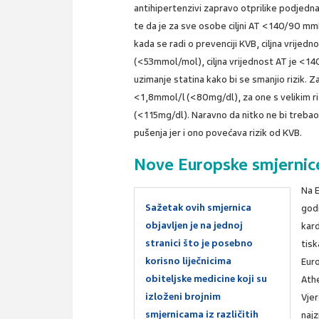
antihipertenzivi zapravo otprilike podjednak
te da je za sve osobe ciljni AT <140/90 m
kada se radi o prevenciji KVB, ciljna vrijed
(<53mmol/mol), ciljna vrijednost AT je <1
uzimanje statina kako bi se smanjio rizik. Za
<1,8mmol/l (<80mg/dl), za one s velikim r
(<115mg/dl). Naravno da nitko ne bi trebao 
pušenja jer i ono povećava rizik od KVB.
Nove Europske smjernice
Na 
Sažetak ovih smjernica
god
objavljen je na jednoj
kard
stranici što je posebno
tisk
korisno liječnicima
Eur
obiteljske medicine koji su
Athe
izloženi brojnim
Vjer
smjernicama iz različitih
najz