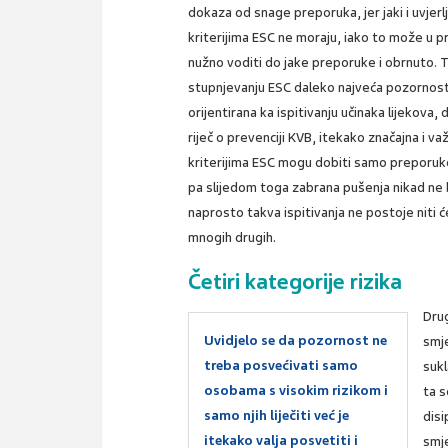
dokaza od snage preporuka, jer jaki i uvjerl
kriterijima ESC ne moraju, iako to može u 
nužno voditi do jake preporuke i obrnuto. 
stupnjevanju ESC daleko najveća pozornost 
orijentirana ka ispitivanju učinaka lijekova,
riječ o prevenciji KVB, itekako značajna i v
kriterijima ESC mogu dobiti samo preporuke 
pa slijedom toga zabrana pušenja nikad ne b
naprosto takva ispitivanja ne postoje niti će 
mnogih drugih.
Četiri kategorije rizika
Drug
Uvidjelo se da pozornost ne
smje
treba posvećivati samo
sukl
osobama s visokim rizikom i
ta s
samo njih liječiti već je
disi
itekako valja posvetiti i
smje