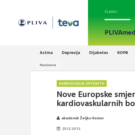
ČLANCI
PLIVAmed
Astma
Depresija
Dijabetes
KOPB
Naslovnica
KARDIOLOGIJA OPĆENITO
Nove Europske smjern
kardiovaskularnih bo
akademik Željko Reiner
25.12.2012.