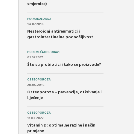
smjernice)
FARMAKOLOGIJA
14.07.2016.
Nesteroidni antireumatici i
gastrointestinalna podnošljivost
POREMEĆAJI PROBAVE
01.07.2017.
Što su probiotici i kako se proizvode?
OSTEOPOROZA
28.06.2016.
Osteoporoza – prevencija, otkrivanje i
liječenje
OSTEOPOROZA
11.03.2022.
Vitamin D: optimalne razine i način
primjene