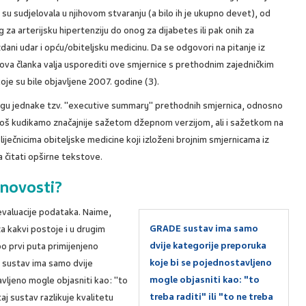
 su sudjelovala u njihovom stvaranju (a bilo ih je ukupno devet), od
 za arterijsku hipertenziju do onog za dijabetes ili pak onih za
ani udar i opću/obiteljsku medicinu. Da se odgovori na pitanje iz
ova članka valja usporediti ove smjernice s prethodnim zajedničkim
je su bile objavljene 2007. godine (3).
egu jednake tzv. "executive summary" prethodnih smjernica, odnosno
 još kudikamo značajnije sažetom džepnom verzijom, ali i sažetkom na
 liječnicima obiteljske medicine koji izloženi brojnim smjernicama iz
 čitati opširne tekstove.
 novosti?
evaluacije podataka. Naime,
GRADE sustav ima samo
a kakvi postoje i u drugim
dvije kategorije preporuka
 prvi puta primijenjeno
koje bi se pojednostavljeno
 sustav ima samo dvije
mogle objasniti kao: "to
vljeno mogle objasniti kao: "to
treba raditi" ili "to ne treba
 taj sustav razlikuje kvalitetu