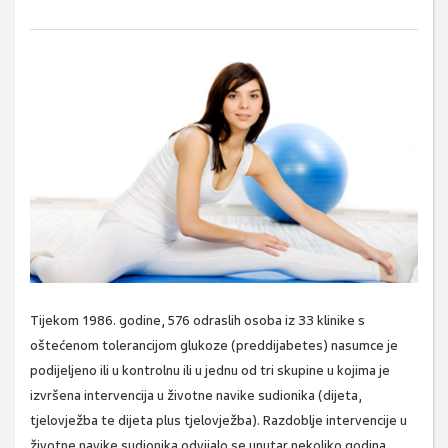
Tijekom 1986. godine, 576 odraslih osoba iz 33 klinike s
oštećenom tolerancijom glukoze (preddijabetes) nasumce je
podijeljeno ili u kontrolnu ili u jednu od tri skupine u kojima je
izvršena intervencija u životne navike sudionika (dijeta,
tjelovježba te dijeta plus tjelovježba). Razdoblje intervencije u
životne navike sudionika odvijalo se unutar nekoliko godina,