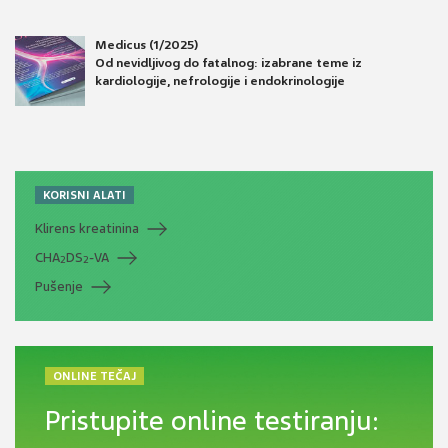
Medicus (1/2025)
Od nevidljivog do fatalnog: izabrane teme iz
kardiologije, nefrologije i endokrinologije
KORISNI ALATI
Klirens kreatinina
CHA
DS
-VA
2
2
Pušenje
ONLINE TEČAJ
Pristupite online testiranju: