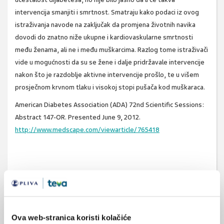
intervencija smanjiti i smrtnost. Smatraju kako podaci iz ovog
istraživanja navode na zaključak da promjena životnih navika
dovodi do znatno niže ukupne i kardiovaskularne smrtnosti
među ženama, ali ne i među muškarcima. Razlog tome istraživači
vide u mogućnosti da su se žene i dalje pridržavale intervencije
nakon što je razdoblje aktivne intervencije prošlo, te u višem
prosječnom krvnom tlaku i visokoj stopi pušača kod muškaraca.
American Diabetes Association (ADA) 72nd Scientific Sessions:
Abstract 147-OR. Presented June 9, 2012.
http://www.medscape.com/viewarticle/765418
SVIĐA
intolerancija glukoze
MI SE
0
predijabetes
vježba
Ova web-stranica koristi kolačiće