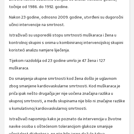
točnije od 1986. do 1992. godine.
Nakon 23 godine, odnosno 2009. godine, utvrđeni su dugoročni
učinci intervencije na smrtnost.
Istraživači su usporedili stopu smrtnosti muškaraca i žena u
kontrolnoj skupini s onima u kombiniranoj intervencijskoj skupini
koristeći analizu namjere liječenja.
Tijekom razdoblja od 23 godine umrlo je 47 žena i 127
muškaraca.
Do smanjenja ukupne smrtnosti kod žena došlo je uglavnom
zbog smanjene kardiovaskularne smrtnosti. Kod muškaraca je
priča ipak nešto drugačija jer nije uočena značajna razlika u
ukupnoj smrtnosti, a među skupinama nije bilo ni značajne razlike
u kumulativnoj kardiovaskularnoj smrtnosti.
Istraživači napominju kako je poznato da intervencija u životne
navike osoba s oštećenom tolerancijom glukoze smanjuje
učestalost dijabetesa, no nije bilo jasno da li će takva