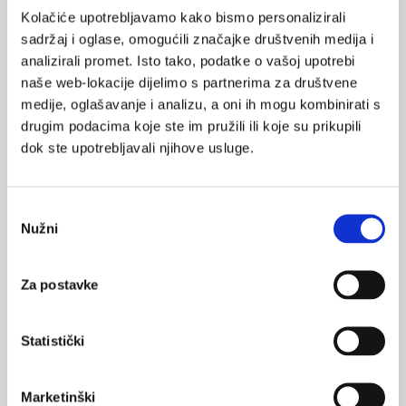
POVRATAK
dijeta
Kolačiće upotrebljavamo kako bismo personalizirali
NA VRH
sadržaj i oglase, omogućili značajke društvenih medija i
analizirali promet. Isto tako, podatke o vašoj upotrebi
naše web-lokacije dijelimo s partnerima za društvene
medije, oglašavanje i analizu, a oni ih mogu kombinirati s
drugim podacima koje ste im pružili ili koje su prikupili
VEZANI SADRŽAJ
dok ste upotrebljavali njihove usluge.
<
>
03.01.2016.
Vrijednost ljekarničkih uputa u Finskoj
Odabir
Nužni
pristanka
21.08.2013.
Tjelovježba za odrasle osobe s kroničnom bolesti
Za postavke
bubrega
04.05.2013.
Statistički
Tjelovježba može spriječiti ponavljanje križobolje
Marketinški
28.12.2012.