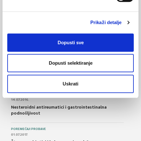
Je li keton maline djelotvoran u gubitku kilograma?
17.11.2012.
Prikaži detalje
Osjećaj sitosti ovisi o okusu i teksturi hrane
Dopusti sve
NAJPOPULARNIJE
<
>
Dopusti selektiranje
BOL
21.10.2015.
Bolna leđa - medicinske vježbe (nove smjernice)
Uskrati
FARMAKOLOGIJA
14.07.2016.
Nesteroidni antireumatici i gastrointestinalna
podnošljivost
POREMEĆAJI PROBAVE
01.07.2017.