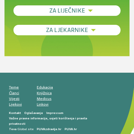
ZA LIJEČNIKE
Debljina - od prevencije do personalizirane
ZA LJEKARNIKE
terapije
Novi pogled na migrenu: komorbiditeti, spolne
razlike i nove terapije
Antikoagulansi u ljekarničkoj praksi –
komunikacija, adherencija i sigurnost
Muško urološko zdravlje: od funkcionalnih
smetnji do rane onkološke dijagnostike
Mentalno zdravlje muškaraca: skriveni rizici i
kliničke posljedice
Životni stil i kardiovaskularno zdravlje
muškaraca
Teme
Edukacija
Članci
Knjižnica
Vijesti
Medicus
Lijekovi
Linkovi
Kontakt
Oglašavanje
Impressum
Važne pravne informacije, uvjeti korištenja i pravila
privatnosti
Teva
Global site
PLIVAzdravlje.hr
PLIVA.hr