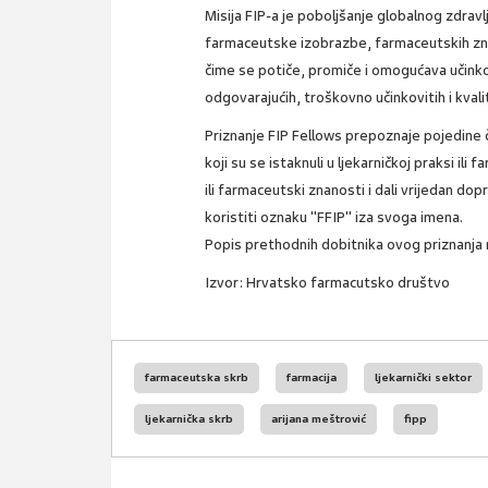
Misija FIP-a je poboljšanje globalnog zdrav
farmaceutske izobrazbe, farmaceutskih zn
čime se potiče, promiče i omogućava učinko
odgovarajućih, troškovno učinkovitih i kvalit
Priznanje FIP Fellows prepoznaje pojedine 
koji su se istaknuli u ljekarničkoj praksi ili
ili farmaceutski znanosti i dali vrijedan do
koristiti oznaku "FFIP" iza svoga imena.
Popis prethodnih dobitnika ovog priznanja
Izvor: Hrvatsko farmacutsko društvo
farmaceutska skrb
farmacija
ljekarnički sektor
ljekarnička skrb
arijana meštrović
fipp