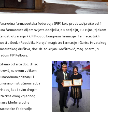
unarodna farmaceutska federacija (FIP) koja predstavlja više od 4
juna farmaceuta diljem svijeta dodijelila je u nedjelju, 10. rujna, tijekom
anosti otvaranja 77. FIP-ovog kongresa farmacije i farmaceutskih
osti u Seulu (Republika Koreja) magistru farmacije i članicu Hrvatskog
aceutskog društva, doc. dr. sc. Arijanu Meštrović, mag. pharm., s
radom FIP Fellows.
itamo od srca doc. dr. sc.
trović, na ovom velikom
unarodnom priznanju i
tinuiranom stručnom radu i
inosu, kao i svim drugim
itnicima ovog vrijednog
znanja Međunarodne
maceutske federacije.