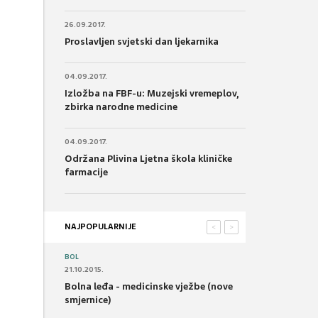
26.09.2017.
Proslavljen svjetski dan ljekarnika
04.09.2017.
Izložba na FBF-u: Muzejski vremeplov,
zbirka narodne medicine
04.09.2017.
Održana Plivina Ljetna škola kliničke
farmacije
NAJPOPULARNIJE
<
>
BOL
21.10.2015.
Bolna leđa - medicinske vježbe (nove
smjernice)