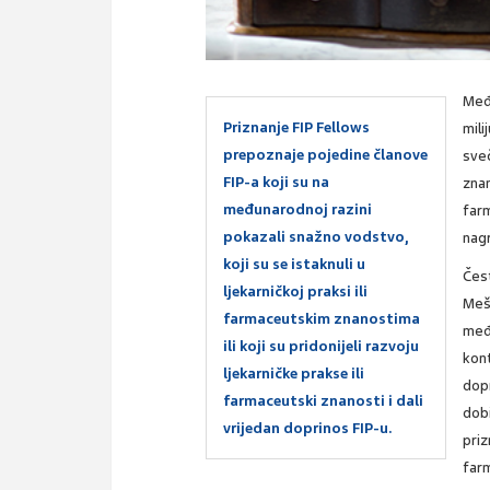
Međ
Priznanje FIP Fellows
mili
prepoznaje pojedine članove
sveč
FIP-a koji su na
znan
međunarodnoj razini
farm
pokazali snažno vodstvo,
nag
koji su se istaknuli u
Čest
ljekarničkoj praksi ili
Meš
farmaceutskim znanostima
međ
ili koji su pridonijeli razvoju
kon
ljekarničke prakse ili
dopr
farmaceutski znanosti i dali
dob
vrijedan doprinos FIP-u.
pri
far