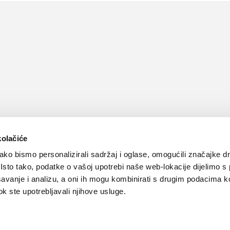
kolačiće
ko bismo personalizirali sadržaj i oglase, omogućili značajke d
. Isto tako, podatke o vašoj upotrebi naše web-lokacije dijelimo s
avanje i analizu, a oni ih mogu kombinirati s drugim podacima k
 dok ste upotrebljavali njihove usluge.
Kontakt
Oglašavanje
Impressum
Važne pravne informacije, 