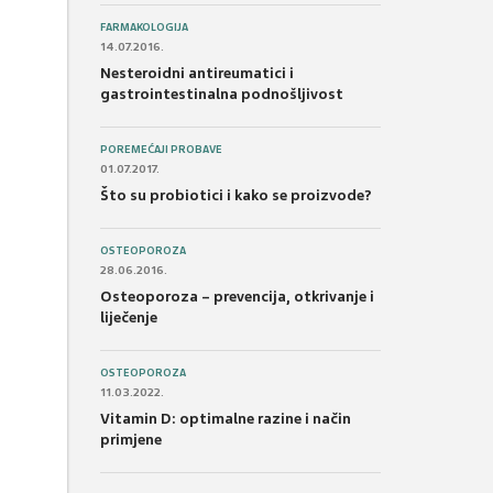
FARMAKOLOGIJA
14.07.2016.
Nesteroidni antireumatici i
gastrointestinalna podnošljivost
POREMEĆAJI PROBAVE
01.07.2017.
Što su probiotici i kako se proizvode?
OSTEOPOROZA
28.06.2016.
Osteoporoza – prevencija, otkrivanje i
liječenje
OSTEOPOROZA
11.03.2022.
Vitamin D: optimalne razine i način
primjene