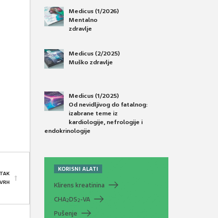
Medicus (1/2026)
Mentalno
zdravlje
Medicus (2/2025)
Muško zdravlje
Medicus (1/2025)
Od nevidljivog do fatalnog:
izabrane teme iz
kardiologije, nefrologije i
endokrinologije
KORISNI ALATI
TAK
 VRH
Klirens kreatinina
CHA
DS
-VA
2
2
Pušenje