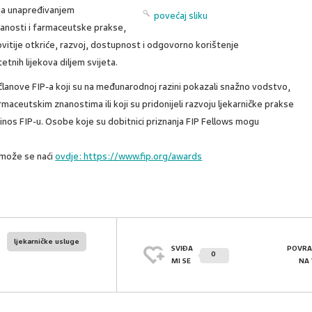
lja unapređivanjem
povećaj sliku
anosti i farmaceutske prakse,
vitije otkriće, razvoj, dostupnost i odgovorno korištenje
etnih lijekova diljem svijeta.
članove FIP-a koji su na međunarodnoj razini pokazali snažno vodstvo,
 farmaceutskim znanostima ili koji su pridonijeli razvoju ljekarničke prakse
prinos FIP-u. Osobe koje su dobitnici priznanja FIP Fellows mogu
 može se naći
ovdje: https://www.fip.org/awards
ljekarničke usluge
SVIĐA
POVRA
0
MI SE
NA