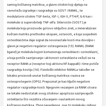
samog koštanog matriksa, a glavni citokini koji djeluju na
ravnotežu izgradnje i razgradnje su SOST i RANKL, te
modulatorni citokini TGF-beta, IGF-I, IGH II, PTHrP, IL-6 kao i
molekule iz superobitelji TNF-alfa. Sklerostin (SOST) je
molekula koju proizvode gotovo isključivo zreli, u mineralizirani
koštani matriks prethodno ukopani, osteociti, a koja susjednim
osteoblastima daje signal da novonastale kosti ima dovoljno i
glavni je negativni regulator osteogeneze (13). RANKL (RANK
ligand) je molekula kojom komuniciraju osteoblasti i osteoklasti,
a koja potiče sazrijevanje i aktivnost osteoklasta vežući se na
receptor RANK-a (receptor koji aktivira Nf-kappaB) i time potiče
razgradnju kostiju (14). Fiziološki inhibitor RANKLa također se
lokalno proizvodi unutar koštanog matriksa i naziva se
osteoprotegerin (OPG). Prepoznat je kao ključni negativni
regulator razgradnje kosti. Njegovim vezanjem za RANK stvara
se lokalni nedostatak ovog citokina i apoptoza sazrijevajućih
osteklasta što rezultira očuvanjem i nastankom novog
koštanog matriksa. Zbog navedenog, ove tri molekule i njihovi