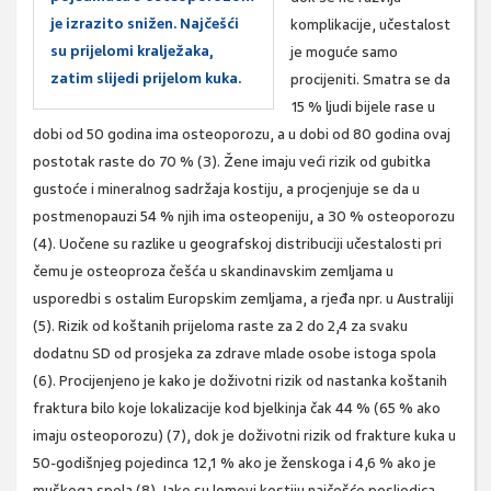
je izrazito snižen. Najčešći
komplikacije, učestalost
su prijelomi kralježaka,
je moguće samo
zatim slijedi prijelom kuka.
procijeniti. Smatra se da
15 % ljudi bijele rase u
dobi od 50 godina ima osteoporozu, a u dobi od 80 godina ovaj
postotak raste do 70 % (3). Žene imaju veći rizik od gubitka
gustoće i mineralnog sadržaja kostiju, a procjenjuje se da u
postmenopauzi 54 % njih ima osteopeniju, a 30 % osteoporozu
(4). Uočene su razlike u geografskoj distribuciji učestalosti pri
čemu je osteoproza češća u skandinavskim zemljama u
usporedbi s ostalim Europskim zemljama, a rjeđa npr. u Australiji
(5). Rizik od koštanih prijeloma raste za 2 do 2,4 za svaku
dodatnu SD od prosjeka za zdrave mlade osobe istoga spola
(6). Procijenjeno je kako je doživotni rizik od nastanka koštanih
fraktura bilo koje lokalizacije kod bjelkinja čak 44 % (65 % ako
imaju osteoporozu) (7), dok je doživotni rizik od frakture kuka u
50-godišnjeg pojedinca 12,1 % ako je ženskoga i 4,6 % ako je
muškoga spola (8). Iako su lomovi kostiju najčešće posljedica