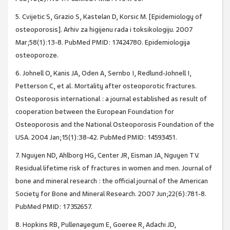
5. Cvijetic S, Grazio S, Kastelan D, Korsic M. [Epidemiology of
osteoporosis]. Arhiv za higijenu rada i toksikologiju. 2007
Mar;58(1):13-8. PubMed PMID: 17424780. Epidemiologija
osteoporoze.
6. Johnell O, Kanis JA, Oden A, Sernbo I, Redlund-Johnell I,
Petterson C, et al. Mortality after osteoporotic fractures.
Osteoporosis international : a journal established as result of
cooperation between the European Foundation for
Osteoporosis and the National Osteoporosis Foundation of the
USA. 2004 Jan;15(1):38-42. PubMed PMID: 14593451.
7. Nguyen ND, Ahlborg HG, Center JR, Eisman JA, Nguyen TV.
Residual lifetime risk of fractures in women and men. Journal of
bone and mineral research : the official journal of the American
Society for Bone and Mineral Research. 2007 Jun;22(6):781-8.
PubMed PMID: 17352657.
8. Hopkins RB, Pullenayegum E, Goeree R, Adachi JD,