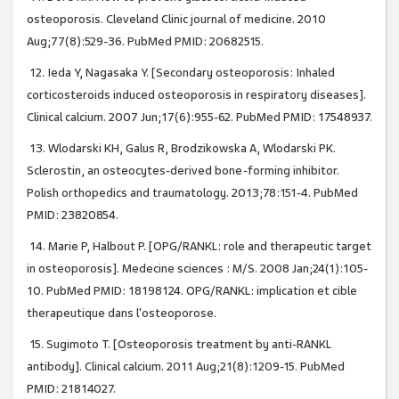
osteoporosis. Cleveland Clinic journal of medicine. 2010
Aug;77(8):529-36. PubMed PMID: 20682515.
12. Ieda Y, Nagasaka Y. [Secondary osteoporosis: Inhaled
corticosteroids induced osteoporosis in respiratory diseases].
Clinical calcium. 2007 Jun;17(6):955-62. PubMed PMID: 17548937.
13. Wlodarski KH, Galus R, Brodzikowska A, Wlodarski PK.
Sclerostin, an osteocytes-derived bone-forming inhibitor.
Polish orthopedics and traumatology. 2013;78:151-4. PubMed
PMID: 23820854.
14. Marie P, Halbout P. [OPG/RANKL: role and therapeutic target
in osteoporosis]. Medecine sciences : M/S. 2008 Jan;24(1):105-
10. PubMed PMID: 18198124. OPG/RANKL: implication et cible
therapeutique dans l'osteoporose.
15. Sugimoto T. [Osteoporosis treatment by anti-RANKL
antibody]. Clinical calcium. 2011 Aug;21(8):1209-15. PubMed
PMID: 21814027.