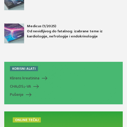
Medicus (1/2025)
Od nevidljivog do fatalnog: izabrane teme iz
kardiologije, nefrologije i endokrinologije
KORISNI ALATI
Klirens kreatinina
CHA
DS
-VA
2
2
Pušenje
ONLINE TEČAJ