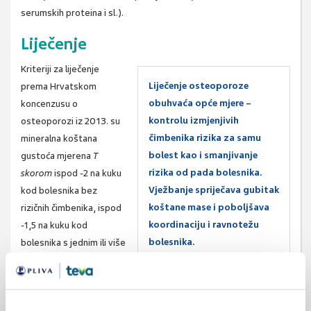
serumskih proteina i sl.).
Liječenje
Kriteriji za liječenje
Liječenje osteoporoze
prema Hrvatskom
obuhvaća opće mjere –
koncenzusu o
kontrolu izmjenjivih
osteoporozi iz 2013. su
čimbenika rizika za samu
mineralna koštana
bolest kao i smanjivanje
gustoća mjerena
T
rizika od pada bolesnika.
skorom
ispod -2 na kuku
Vježbanje spriječava gubitak
kod bolesnika bez
koštane mase i poboljšava
rizičnih čimbenika, ispod
koordinaciju i ravnotežu
-1,5 na kuku kod
bolesnika.
bolesnika s jednim ili više
čimbenika rizika, ispod
-2,5 (ispunjen kriterij za osteoporozu) i raniji prijelom kralježka ili
kuka nakon manje traume.