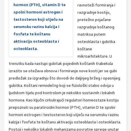
hormon (PTH), vitamin D te
ravnoteži formiranja i
spolni hormoni estrogen i
razgradnje kostiju,
testosteron koji utječu na
pretežno pojačane
serumsku razinu kalcija i
razgradnje koštanog
fosfata te koštanu
matriksa putem
aktivaciju osteoblasta i
osteoklasta i gubitka
osteoklasta.
koštane
mikroarhitekture. U
trenutku kada nastupi gubitak pojedinih koštanih trabekula
izrazito se otežava obnova i formiranje nove kosti jer se gubi
predložak za izgradnju što dovodi do daljnjeg bržeg i opasnijeg
gubitka. Koštani
remodeling
koji se fiziološki stalno odvija u
ljudskom tijelu pod kontrolom je nekoliko sustavnih i lokalnih
hormona. Kao ključni cirkulirajući regulatori homeostaze kostiju
prepoznati su paratiroidni hormon (PTH), vitamin D te spolni
hormoni estrogen i testosteron koji utječu na serumsku razinu
kalcija i fosfata te koštanu aktivaciju osteoblasta i osteoklasta.
Postoji i nekoliko lokalnih mehanizama povratne sprege unutar