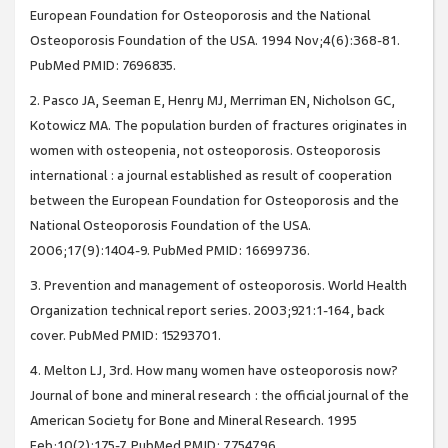
European Foundation for Osteoporosis and the National
Osteoporosis Foundation of the USA. 1994 Nov;4(6):368-81.
PubMed PMID: 7696835.
2. Pasco JA, Seeman E, Henry MJ, Merriman EN, Nicholson GC,
Kotowicz MA. The population burden of fractures originates in
women with osteopenia, not osteoporosis. Osteoporosis
international : a journal established as result of cooperation
between the European Foundation for Osteoporosis and the
National Osteoporosis Foundation of the USA.
2006;17(9):1404-9. PubMed PMID: 16699736.
3. Prevention and management of osteoporosis. World Health
Organization technical report series. 2003;921:1-164, back
cover. PubMed PMID: 15293701.
4. Melton LJ, 3rd. How many women have osteoporosis now?
Journal of bone and mineral research : the official journal of the
American Society for Bone and Mineral Research. 1995
Feb;10(2):175-7. PubMed PMID: 7754796.