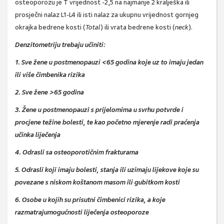
osteoporozu je T vrijednost -2,5 na najmanje 2 kralješka ili
prosječni nalaz L1-L4 ili isti nalaz za ukupnu vrijednost gornjeg
okrajka bedrene kosti (
Total
) ili vrata bedrene kosti (
neck
).
Denzitometriju trebaju učiniti:
1. Sve žene u postmenopauzi <65 godina koje uz to imaju jedan
ili više čimbenika rizika
2. Sve žene >65 godina
3. Žene u postmenopauzi s prijelomima u svrhu potvrde i
procjene težine bolesti, te kao
početno mjerenje radi praćenja
učinka liječenja
4. Odrasli sa osteoporotičnim frakturama
5. Odrasli koji imaju bolesti, stanja ili uzimaju lijekove koje su
povezane s niskom koštanom
masom ili gubitkom kosti
6. Osobe u kojih su prisutni čimbenici rizika, a koje
razmatraju
mogućnosti liječenja
osteoporoze