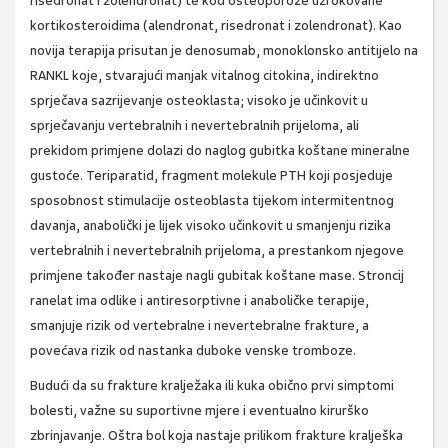
risedronat i zolendronat) te kod osteoporoze uzrokovane
kortikosteroidima (alendronat, risedronat i zolendronat). Kao
novija terapija prisutan je denosumab, monoklonsko antitijelo na
RANKL koje, stvarajući manjak vitalnog citokina, indirektno
sprječava sazrijevanje osteoklasta; visoko je učinkovit u
sprječavanju vertebralnih i nevertebralnih prijeloma, ali
prekidom primjene dolazi do naglog gubitka koštane mineralne
gustoće. Teriparatid, fragment molekule PTH koji posjeduje
sposobnost stimulacije osteoblasta tijekom intermitentnog
davanja, anabolički je lijek visoko učinkovit u smanjenju rizika
vertebralnih i nevertebralnih prijeloma, a prestankom njegove
primjene također nastaje nagli gubitak koštane mase. Stroncij
ranelat ima odlike i antiresorptivne i anaboličke terapije,
smanjuje rizik od vertebralne i nevertebralne frakture, a
povećava rizik od nastanka duboke venske tromboze.
Budući da su frakture kralježaka ili kuka obično prvi simptomi
bolesti, važne su suportivne mjere i eventualno kirurško
zbrinjavanje. Oštra bol koja nastaje prilikom frakture kralješka