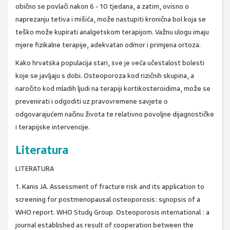
obično se povlači nakon 6 - 10 tjedana, a zatim, ovisno o
naprezanju tetiva i mišića, može nastupiti kronična bol koja se
teško može kupirati analgetskom terapijom. Važnu ulogu imaju
mjere fizikalne terapije, adekvatan odmor i primjena ortoza.
Kako hrvatska populacija stari, sve je veća učestalost bolesti
koje se javljaju s dobi. Osteoporoza kod rizičnih skupina, a
naročito kod mladih ljudi na terapiji kortikosteroidima, može se
prevenirati i odgoditi uz pravovremene savjete o
odgovarajućem načinu života te relativno povoljne dijagnostičke
i terapijske intervencije.
Literatura
LITERATURA
1. Kanis JA. Assessment of fracture risk and its application to
screening for postmenopausal osteoporosis: synopsis of a
WHO report. WHO Study Group. Osteoporosis international : a
journal established as result of cooperation between the