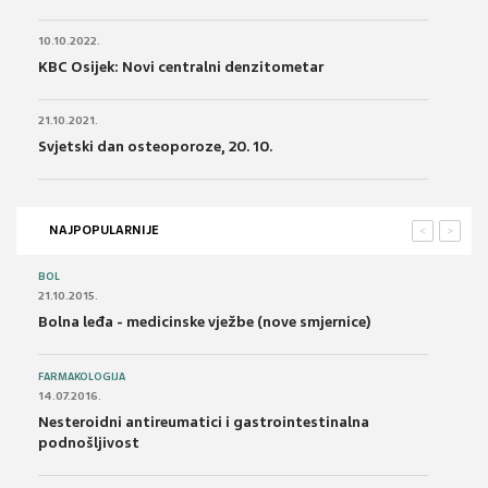
10.10.2022.
KBC Osijek: Novi centralni denzitometar
21.10.2021.
Svjetski dan osteoporoze, 20. 10.
NAJPOPULARNIJE
<
>
BOL
21.10.2015.
Bolna leđa - medicinske vježbe (nove smjernice)
FARMAKOLOGIJA
14.07.2016.
Nesteroidni antireumatici i gastrointestinalna
podnošljivost