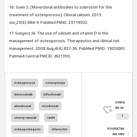
16. Soen S. [Monoclonal antibodies to sclerostin for the
treatment of osteoporosis]. Clinical calcium. 2013
Jun;23(6):884-9. PubMed PMID: 23719502.
17. Sunyecz JA. The use of calcium and vitamin D in the
management of osteoporosis. Therapeutics and clinical risk
management. 2008 Aug;4(4):827-36. PubMed PMID: 19209265.
Pubmed Central PMCID: 2621390.
osteoporoza
osteopenija
denosumab
bifosfonati
SVIĐA
alendronat
risedronat
MI SE
1
stoncij ranelat
rankl
POVRATAK
osteoprotegerin
sklerostin
NA VRH