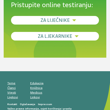
Pristupite online testiranju:
ZA LIJEČNIKE
Debljina - od prevencije do personalizirane
ZA LJEKARNIKE
terapije
Novi pogled na migrenu: komorbiditeti, spolne
razlike i nove terapije
Antikoagulansi u ljekarničkoj praksi –
komunikacija, adherencija i sigurnost
Muško urološko zdravlje: od funkcionalnih
smetnji do rane onkološke dijagnostike
Mentalno zdravlje muškaraca: skriveni rizici i
kliničke posljedice
Životni stil i kardiovaskularno zdravlje
muškaraca
Teme
Edukacija
Članci
Knjižnica
Vijesti
Medicus
Lijekovi
Linkovi
Kontakt
Oglašavanje
Impressum
Važne pravne informacije, uvjeti korištenja i pravila