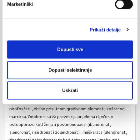
Marketinški
prevenciju i liječenje osteoporoze, iako je antiresorptivni učinak
na ovu bolest sekundaran u sklopu liječenja komplikacija
postmenopauze za što je ova terapija primarno indicirana. Zbog
Prikaži detalje
potencijalnih komplikacija (prvenstveno tromboembolijskih
incidenata) potrebno je koristiti najmanju učinkovitu dozu za
liječenje vazomotornih komplikacija perimenopauze. Selektivni
Dopusti sve
modulatori estrogenskih receptora su nesteroidni lijekovi koji u
pojedinim tkivima imaju različit učinak na estrogenske
Dopusti selektiranje
receptore, a za liječenje osteoporoze koriste se ponajviše
raloksifen koji smanjuje rizik od vertebralnih fraktura te
smanjuje učestalost invazivnog karcinoma dojke i bazedoksifen
Uskrati
koji smanjuje učestalost vertebralnih fraktura. Temeljna klasa
antiresorptivnih lijekova su bisfosfonati koji su strukturno slični
pirofosfatu, obilno prisutnom gradivnom elementu koštanog
matriksa. Odobreni su za prevenciju prijeloma i liječenje
osteoporoze kod žena u postmenopauzi (ibandronat,
alendronat, risedronat i zolendronat) i muškaraca (alendronat,