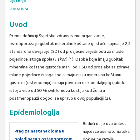
Liječenje
Literatura
Uvod
Prema definiciji Svjetske zdravstvene organizacije,
osteoporoza je gubitak mineralne koštane gustoće najmanje 2,5
standardne devijacije (SD) od prosječne vrijednosti za mlade
pojedince istoga spola (
T skor
) (1). Osobe koje imaju gubitak
mineralne koštane gustoće manji od 1 SD od prosjeka za zdrave
mlade pojedince istoga spola imaju nisku mineralnu koštanu
gustoću (osteopeniju) i imaju povećan rizik od daljnjeg gubitka
iste; a više od 50 % svih lomova kostiju kod žena u
postmenopauzi dogodi se upravo u ovoj populaciji (2).
Epidemiologija
Budući da je ova bolest
Prag za nastanak loma u
najčešće asimptomatska
pojedinaca s osteoporozom
dok se ne razviju