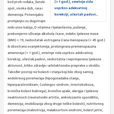
(> 1 god.), smetnje vida
kod prvih rođaka, ženski
usprkos adekvatnoj
spol, visoka dob, rasa i
korekciji, učestali padovi...
demencija. Potencijalno
promjenjivi su dugotrajni
niski unos kalcija, D vitamina i bjelančevina, pušenje,
prekomjerno uživanje alkohola i kave, indeks tjelesne mase
(BMI) < 19, nedostatak estrogena (rana menopauza (< 45 god.)
ili obostrana ovarijektomija, prolongirana premenopauzna
amenoreja (> 1 god.), smetnje vida usprkos adekvatnoj
korekciji, učestali padovi, nedostatna i neprimjerena tjelesna
aktivnost, krhko zdravlje i arhitektonske prepreke u okolišu.
Također postoji niz bolesti i stanja koji bilo zbog samog
endokrinog poremećaja (hipogonadalna stanja,
hiperparatiroidizam, Cushingov sindrom, tireotoksikoza,
kronična bolest bubrega), kronične upale, alergija i tjelesne
neaktivnosti (reumatoidni artritis, anikolozantni spondilitis,
demencija, imobilizacija zbog druge teške bolesti), nutritivnog
poremećaja (malnutricija, malabsortivni sindromi, bolest jetre,