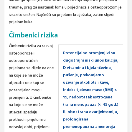
traume, prag za nastanak loma u pojedinaca s osteoporozom je
izrazito snižen. Najčešći su prijelomi kralježaka, zatim slijedi
prijelom kuka.
Čimbenici rizika
Čimbenici rizika za razvoj
Potencijalno promjenjivi su
osteoporoze i
dugotrajni niski unos kalcija,
osteoporotičnih
D vitamina i bjelančevina,
prijeloma se dijele na one
pušenje, prekomjerno
na koje se ne može
uživanje alkohola i kave,
utjecati i one koji se
indeks tjelesne mase (BMI) <
potencijalno mogu
19, nedostatak estrogena
promijeniti. U čimbenike
(rana menopauza (< 45 god.)
na koje se ne može
ili obostrana ovarijektomija,
utjecati spadaju
prolongirana
prethodni prijelomi u
premenopauzna amenoreja
odrasloj dobi, prijelomi