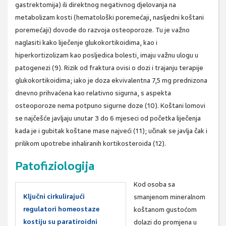
gastrektomija) ili direktnog negativnog djelovanja na
metabolizam kosti (hematološki poremećaji, nasljedni koštani
poremećaji) dovode do razvoja osteoporoze. Tu je važno
naglasiti kako liječenje glukokortikoidima, kao i
hiperkortizolizam kao posljedica bolesti, imaju važnu ulogu u
patogenezi (9). Rizik od fraktura ovisi o dozi i trajanju terapije
glukokortikoidima; iako je doza ekvivalentna 7,5 mg prednizona
dnevno prihvaćena kao relativno sigurna, s aspekta
osteoporoze nema potpuno sigurne doze (10). Koštani lomovi
se najčešće javljaju unutar 3 do 6 mjeseci od početka liječenja
kada je i gubitak koštane mase najveći (11); učinak se javlja čak i
prilikom upotrebe inhaliranih kortikosteroida (12).
Patofiziologija
Kod osoba sa
Ključni cirkulirajući
smanjenom mineralnom
regulatori homeostaze
koštanom gustoćom
kostiju su paratiroidni
dolazi do promjena u