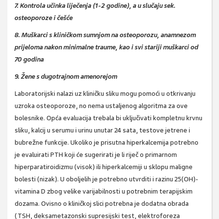
7. Kontrola učinka liječenja (1-2 godine), a u slučaju sek.
osteoporoze i češće
8. Muškarci s kliničkom sumnjom na osteoporozu, anamnezom
prijeloma nakon minimalne
traume, kao i svi stariji muškarci od
70 godina
9. Žene s dugotrajnom amenorejom
Laboratorijski nalazi uz kliničku sliku mogu pomoći u otkrivanju
uzroka osteoporoze, no nema ustaljenog algoritma za ove
bolesnike. Opća evaluacija trebala bi uključivati kompletnu krvnu
sliku, kalcij u serumu i urinu unutar 24 sata, testove jetrene i
bubrežne funkcije. Ukoliko je prisutna hiperkalcemija potrebno
je evaluirati PTH koji će sugerirati je li riječ o primarnom
hiperparatiroidizmu (visok) ili hiperkalcemiji u sklopu maligne
bolesti (nizak). U oboljelih je potrebno utvrditi i razinu 25(OH)-
vitamina D zbog velike varijabilnosti u potrebnim terapijskim
dozama. Ovisno o kliničkoj slici potrebna je dodatna obrada
(TSH, deksametazonski supresijski test, elektroforeza