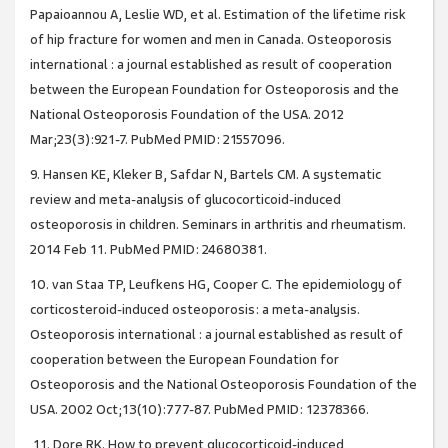
Papaioannou A, Leslie WD, et al. Estimation of the lifetime risk
of hip fracture for women and men in Canada. Osteoporosis
international : a journal established as result of cooperation
between the European Foundation for Osteoporosis and the
National Osteoporosis Foundation of the USA. 2012
Mar;23(3):921-7. PubMed PMID: 21557096.
9. Hansen KE, Kleker B, Safdar N, Bartels CM. A systematic
review and meta-analysis of glucocorticoid-induced
osteoporosis in children. Seminars in arthritis and rheumatism.
2014 Feb 11. PubMed PMID: 24680381.
10. van Staa TP, Leufkens HG, Cooper C. The epidemiology of
corticosteroid-induced osteoporosis: a meta-analysis.
Osteoporosis international : a journal established as result of
cooperation between the European Foundation for
Osteoporosis and the National Osteoporosis Foundation of the
USA. 2002 Oct;13(10):777-87. PubMed PMID: 12378366.
11. Dore RK. How to prevent glucocorticoid-induced