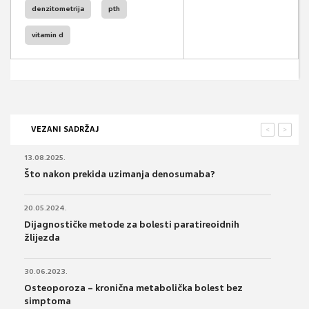
denzitometrija
pth
vitamin d
VEZANI SADRŽAJ
<
>
13.08.2025.
Što nakon prekida uzimanja denosumaba?
20.05.2024.
Dijagnostičke metode za bolesti paratireoidnih
žlijezda
30.06.2023.
Osteoporoza – kronična metabolička bolest bez
simptoma