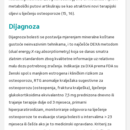
metabolički putovi artikuliraju se kao atraktivni novi terapijski
ciljevi u liječenju osteoporoze (15, 16).
Dijagnoza
Dijagnoza bolesti se postavlja mjerenjem mineralne koštane
gustoće neinvazivnim tehnikama, i to najčešće DEXA metodom
(
dual energy X-ray absorptiometry
) koja se danas smatra
zlatnim standardom zbog kvalitetne informacije uz relativno
malu dozu potrebnog zračenja. Indikacije za DXA prema FDA su
ženski spol s manjkom estrogena i kliničkim rizikom za
osteoporozu, RTG anomalije kralježaka sugestivne za
osteoporozu (osteopenija, fraktura kralješka), liječenje
glukokortikoidima ekvivalentno 7,5 mg prednizona dnevno ili
trajanje terapije dulje od 3 mjeseca, primarni
hiperparatiroidizam, monitoriranje odgovora na liječenje
osteoporoze te evaluacije stanja bolesti u intervalima > 23
mjeseca ili češće ako je to medicinski opravdano. Kriterij za