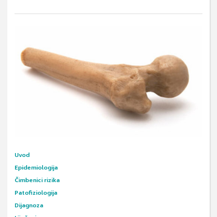
Uvod
Epidemiologija
Čimbenici rizika
Patofiziologija
Dijagnoza