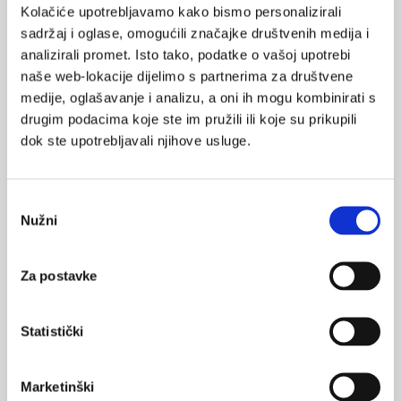
Kolačiće upotrebljavamo kako bismo personalizirali
sadržaj i oglase, omogućili značajke društvenih medija i
analizirali promet. Isto tako, podatke o vašoj upotrebi
naše web-lokacije dijelimo s partnerima za društvene
medije, oglašavanje i analizu, a oni ih mogu kombinirati s
VEZANI SADRŽAJ
<
>
drugim podacima koje ste im pružili ili koje su prikupili
11.02.2023.
dok ste upotrebljavali njihove usluge.
Može li suosjećanje zdravstvenih djelatnika spasiti
zapadnu medicinu?
Odabir
24.10.2021.
Nužni
pristanka
Hrvatska ljekarnička komora: ljekarnici osiguravaju
pravilno izdavanje lijekova
Za postavke
06.01.2020.
Sveobuhvatna i sustavna usluga upravljanja
Statistički
farmakoterapijom
14.11.2017.
Marketinški