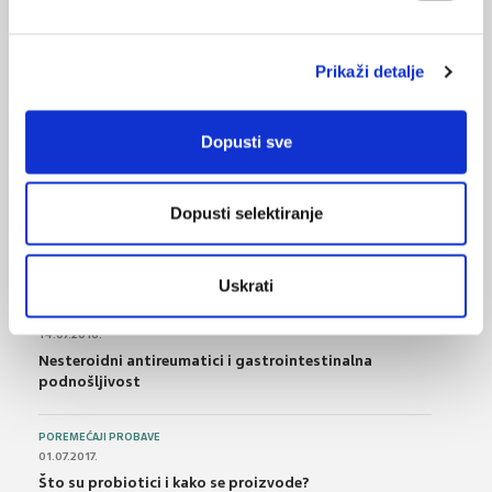
Futur Z: Deklaracija
10.07.2017.
Prikaži detalje
PLIVA najbolji poslodavac 2016.
Dopusti sve
NAJPOPULARNIJE
<
>
Dopusti selektiranje
BOL
21.10.2015.
Bolna leđa - medicinske vježbe (nove smjernice)
Uskrati
FARMAKOLOGIJA
14.07.2016.
Nesteroidni antireumatici i gastrointestinalna
podnošljivost
POREMEĆAJI PROBAVE
01.07.2017.
Što su probiotici i kako se proizvode?