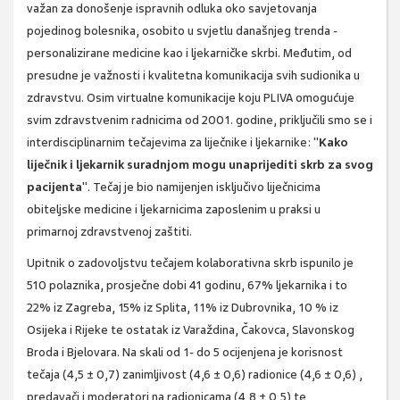
važan za donošenje ispravnih odluka oko savjetovanja
pojedinog bolesnika, osobito u svjetlu današnjeg trenda -
personalizirane medicine kao i ljekarničke skrbi. Međutim, od
presudne je važnosti i kvalitetna komunikacija svih sudionika u
zdravstvu. Osim virtualne komunikacije koju PLIVA omogućuje
svim zdravstvenim radnicima od 2001. godine, priključili smo se i
interdisciplinarnim tečajevima za liječnike i ljekarnike: "
Kako
liječnik i ljekarnik suradnjom mogu unaprijediti skrb za svog
pacijenta
". Tečaj je bio namijenjen isključivo liječnicima
obiteljske medicine i ljekarnicima zaposlenim u praksi u
primarnoj zdravstvenoj zaštiti.
Upitnik o zadovoljstvu tečajem kolaborativna skrb ispunilo je
510 polaznika, prosječne dobi 41 godinu, 67% ljekarnika i to
22% iz Zagreba, 15% iz Splita, 11% iz Dubrovnika, 10 % iz
Osijeka i Rijeke te ostatak iz Varaždina, Čakovca, Slavonskog
Broda i Bjelovara. Na skali od 1- do 5 ocijenjena je korisnost
tečaja (4,5 ± 0,7) zanimljivost (4,6 ± 0,6) radionice (4,6 ± 0,6) ,
predavači i moderatori na radionicama (4,8 ± 0,5) te