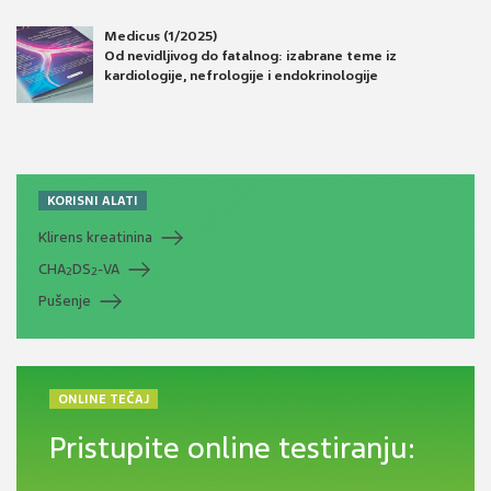
Medicus (1/2025)
Od nevidljivog do fatalnog: izabrane teme iz
kardiologije, nefrologije i endokrinologije
KORISNI ALATI
Klirens kreatinina
CHA
DS
-VA
2
2
Pušenje
ONLINE TEČAJ
Pristupite online testiranju: