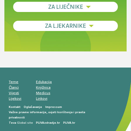
ZA LIJEČNIKE
Debljina - od prevencije do personalizirane
ZA LJEKARNIKE
terapije
Novi pogled na migrenu: komorbiditeti, spolne
razlike i nove terapije
Antikoagulansi u ljekarničkoj praksi –
komunikacija, adherencija i sigurnost
Muško urološko zdravlje: od funkcionalnih
smetnji do rane onkološke dijagnostike
Mentalno zdravlje muškaraca: skriveni rizici i
kliničke posljedice
Životni stil i kardiovaskularno zdravlje
muškaraca
Teme
Edukacija
Članci
Knjižnica
Vijesti
Medicus
Lijekovi
Linkovi
Kontakt
Oglašavanje
Impressum
Važne pravne informacije, uvjeti korištenja i pravila
privatnosti
Teva
Global site
PLIVAzdravlje.hr
PLIVA.hr