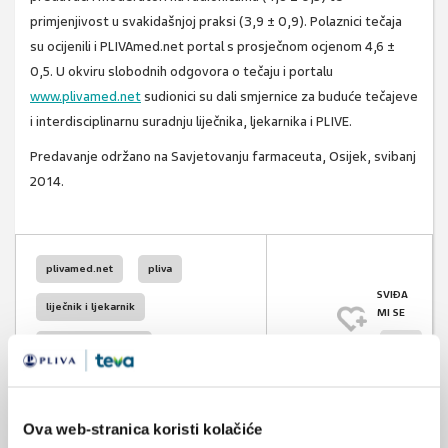
primjenjivost u svakidašnjoj praksi (3,9 ± 0,9). Polaznici tečaja
su ocijenili i PLIVAmed.net portal s prosječnom ocjenom 4,6 ±
0,5. U okviru slobodnih odgovora o tečaju i portalu
www.plivamed.net
sudionici su dali smjernice za buduće tečajeve
i interdisciplinarnu suradnju liječnika, ljekarnika i PLIVE.
Predavanje održano na Savjetovanju farmaceuta, Osijek, svibanj
2014.
plivamed.net
pliva
SVIĐA
liječnik i ljekarnik
MI SE
1
liječnik i farmaceut
POVRATAK
kolaboracija
NA VRH
kolaborativna praksa
Ova web-stranica koristi kolačiće