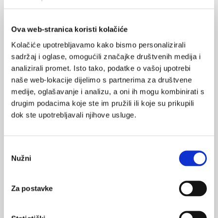
SVIĐA
moždani udar
rehabilitacija
MI SE
Ova web-stranica koristi kolačiće
1
oporavak
Kolačiće upotrebljavamo kako bismo personalizirali
POVRATAK
oporavak od moždanog udara
sadržaj i oglase, omogućili značajke društvenih medija i
NA VRH
analizirali promet. Isto tako, podatke o vašoj upotrebi
naše web-lokacije dijelimo s partnerima za društvene
medije, oglašavanje i analizu, a oni ih mogu kombinirati s
drugim podacima koje ste im pružili ili koje su prikupili
dok ste upotrebljavali njihove usluge.
VEZANI SADRŽAJ
<
>
05.02.2025.
Odabir
Smjernice za rehabilitaciju nakon moždanog udara
Nužni
pristanka
24.10.2024.
Za postavke
Ministarstvo zdravstva: Registracija zdravstvenog
turizma