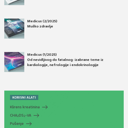
Medicus (2/2025)
Muško zdravlje
Medicus (1/2025)
Od nevidljivog do fatalnog: izabrane teme iz
kardiologije, nefrologije i endokrinologije
KORISNI ALATI
Klirens kreatinina
CHA
DS
-VA
2
2
Pušenje