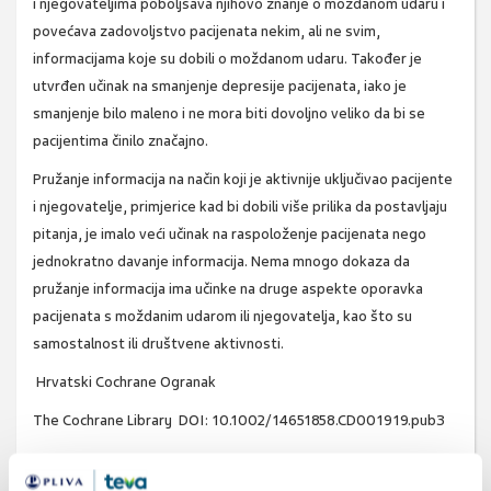
i njegovateljima poboljšava njihovo znanje o moždanom udaru i
povećava zadovoljstvo pacijenata nekim, ali ne svim,
informacijama koje su dobili o moždanom udaru. Također je
utvrđen učinak na smanjenje depresije pacijenata, iako je
smanjenje bilo maleno i ne mora biti dovoljno veliko da bi se
pacijentima činilo značajno.
Pružanje informacija na način koji je aktivnije uključivao pacijente
i njegovatelje, primjerice kad bi dobili više prilika da postavljaju
pitanja, je imalo veći učinak na raspoloženje pacijenata nego
jednokratno davanje informacija. Nema mnogo dokaza da
pružanje informacija ima učinke na druge aspekte oporavka
pacijenata s moždanim udarom ili njegovatelja, kao što su
samostalnost ili društvene aktivnosti.
Hrvatski Cochrane Ogranak
The Cochrane Library DOI: 10.1002/14651858.CD001919.pub3