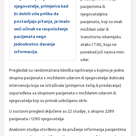
njegovatelje, primjerice kad
pacijentima ili
bi dobili više prilika da
njegovateljima
postavljaju pitanja, je imalo
pacijenata, koji su imali
veći učinak na raspoloženje
moždani udar ili
pacijenata nego
tranzitornu ishemijsku
jednokratno davanje
ataku (TIA), koja se
informacija.
ponekad još naziva mini-
udar.
Pregledali su randomizirana klinička ispitivanja u kojima je jedna
skupina pacijenata s moždanim udarom ili njegovatelja dobivala
intervenciju koja se istraživala (primjerice tečaj ili predavanja)
uspoređena sa skupinom pacijenata s moždanim udarom ili
njegovatelja koji su primali uobičajenu skrb.
U sustavni pregled uključene su 22 studije, s ukupno 2289
pacijenata i 1290 njegovatelja.
Analizom studija utvrđeno je da pružanje informacija pacijentima