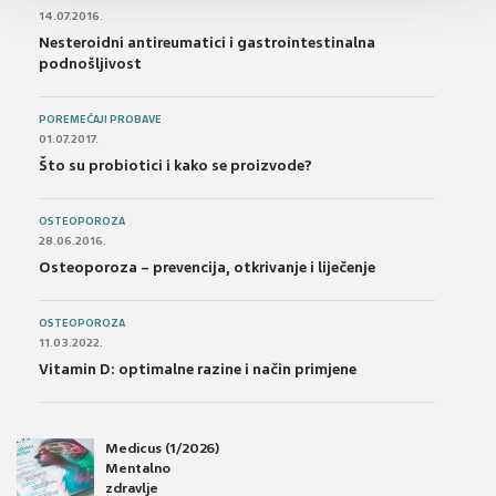
14.07.2016.
Nesteroidni antireumatici i gastrointestinalna
podnošljivost
POREMEĆAJI PROBAVE
01.07.2017.
Što su probiotici i kako se proizvode?
OSTEOPOROZA
28.06.2016.
Osteoporoza – prevencija, otkrivanje i liječenje
OSTEOPOROZA
11.03.2022.
Vitamin D: optimalne razine i način primjene
Medicus (1/2026)
Mentalno
zdravlje