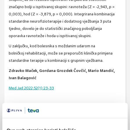
značajno bolji u ispitivanoj skupini: ravnoteža (Z = -2,943, p =
0,003), hod (Z = -3,879, p = 0,000). Integrirana kombinacija
standardne neurofizioterapije i dodatnog vježbanja 3 puta
tjedno, dovelo je do statistički značajnog poboljšanja
oporavka ravnoteže i hoda u ispitivanoj skupini.
U zaključku, kod bolesnika s moždanim udarom na
bolničkoj rehabilitaciji, može se preporučiti klinička primjena
standardne terapije u kombinaciji s grupnim vježbama.
Zdravko Maček, Gordana Grozdek Čovčić, Mario Mandić,
Ivan Balagović
Med Jad 2022;52(1):23-33
SVIĐA
hod
ravnoteža
MI SE
1
rehabilitacija
moždani udar