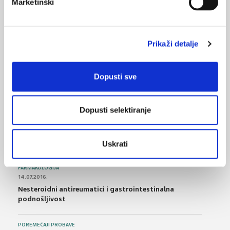
Marketinški
Endovaskularna trombektomija kod opsežnog
ishemijskog moždanog udara
Prikaži detalje
03.11.2022.
Spontano intracerebralno krvarenje
Dopusti sve
NAJPOPULARNIJE
<
>
Dopusti selektiranje
BOL
21.10.2015.
Bolna leđa - medicinske vježbe (nove smjernice)
Uskrati
FARMAKOLOGIJA
14.07.2016.
Nesteroidni antireumatici i gastrointestinalna
podnošljivost
POREMEĆAJI PROBAVE