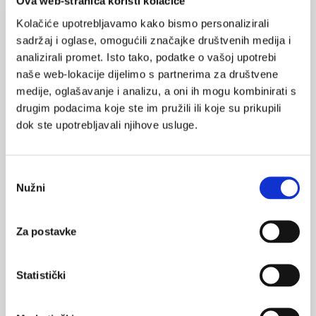
Ova web-stranica koristi kolačiće
POVRATAK
grupna terapija
Kolačiće upotrebljavamo kako bismo personalizirali
NA VRH
sadržaj i oglase, omogućili značajke društvenih medija i
analizirali promet. Isto tako, podatke o vašoj upotrebi
naše web-lokacije dijelimo s partnerima za društvene
medije, oglašavanje i analizu, a oni ih mogu kombinirati s
drugim podacima koje ste im pružili ili koje su prikupili
VEZANI SADRŽAJ
<
>
dok ste upotrebljavali njihove usluge.
05.02.2025.
Smjernice za rehabilitaciju nakon moždanog udara
Odabir
Nužni
pristanka
25.09.2024.
Danas je Međunarodni dan svjesnosti o ataksiji
Za postavke
11.02.2024.
Primjena robota upravljanih EMG signalima u
Statistički
fizioterapiji i rehabilitaciji
17.04.2023.