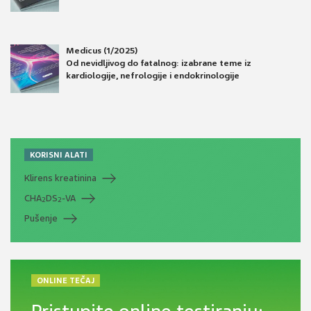
Medicus (1/2025)
Od nevidljivog do fatalnog: izabrane teme iz
kardiologije, nefrologije i endokrinologije
KORISNI ALATI
Klirens kreatinina
CHA
DS
-VA
2
2
Pušenje
ONLINE TEČAJ