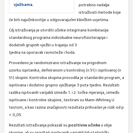
vježbama.
potrebno nadalje
istraživati metode koje
će biti
najučinkovitije u odgovarajućim kliničkim uvjetima.
Cilj istraživanja je utvrditi učinke integrirane
kombinacije
standardnog programa individualne neurofizioterapije i
dodatnih grupnih vježbi u trajanju od 3
tjedna na oporavak ravnoteže i hoda.
Provedeno je randomizirano istraživanje na prigodnom
uzorku ispitanika, definiranom u kontrolnoj (n 51) i ispitivanoj (n
51) skupini. Kontrolna skupina provodila je standardni program, a
ispitivana i dodatno grupno vježbanje 3 puta tjedno. Rezultati
razlika isptivanih varijabli između 1. i 2. točke mjerenja, između
ispitivane i kontrolne skupine, testirani su Mann-Whitney U
testom, a kao razina značajnosti rezultata prihvaćen je rizik od p
< 0,05.
Rezultati istraživanja pokazali su
pozitivne učinke
u obje
skupine, ali su rezultati ispitivanih varijabli bili statistički