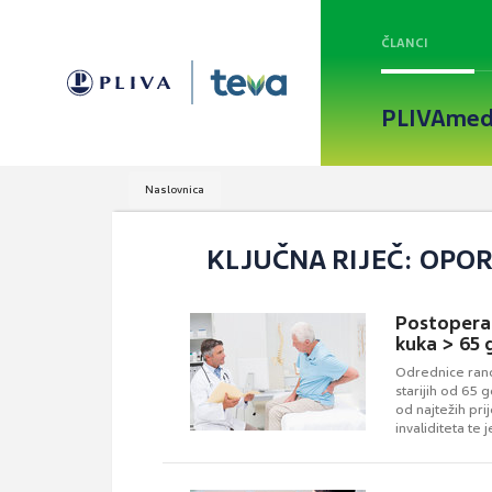
ČLANCI
PLIVAmed
Naslovnica
KLJUČNA RIJEČ: OPO
Postoperac
kuka > 65 
Odrednice rano
starijih od 65 
od najtežih pri
invaliditeta te
zaštite.