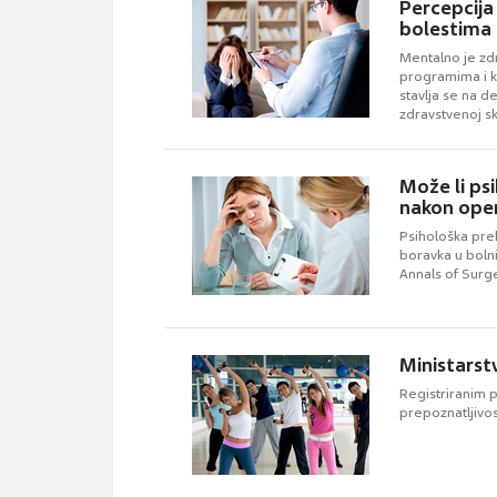
Percepcija
bolestima
Mentalno je zdr
programima i k
stavlja se na d
zdravstvenoj sk
Može li ps
nakon oper
Psihološka preh
boravka u bolni
Annals of Surg
Ministarst
Registriranim p
prepoznatljivo