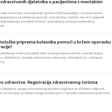
 zdravstvenih djelatnika o pacijentima s mentalnim
avlje tema koja se posljednjih godina češće pojavljuje u brojnim javnim
ampanjama za edukaciju javnosti. U posljednje vrijeme sve veći naglasak
estigmatizaciju mentalnih bolesti i poboljšanje pristupa adekvatnoj
rbi.
ihološka priprema bolesnika pomoći u bržem oporavku
acije?
abilitacija može poboljšati četiri postoperativna ishoda: smanjiti duljinu
ci, ublažiti bol, smanjiti anksioznost i depresiju, objavljeno je u časopisu
ery.
vo zdravstva: Registracija zdravstvenog turizma
ružateljima usluga zdravstvenog turizma osigurava se dodatna vidljivost,
st i promicanje pružanja usluga evidencijom u Upisniku zdravstvenog turizma.