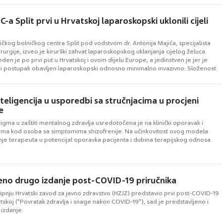
BC-a Split prvi u Hrvatskoj laparoskopski uklonili cijeli
iničkog bolničkog centra Split pod vodstvom dr. Antonija Majića, specijalista
urgije, izveo je kirurški zahvat laparoskopskog uklanjanja cijelog želuca.
eden je po prvi put u Hrvatskoj i ovom dijelu Europe, a jedinstven je jer je
jski postupak obavljen laparoskopski odnosno minimalno invazivno. Složenost
postupka ...
teligencija u usporedbi sa stručnjacima u procjeni
e
gma u zaštiti mentalnog zdravlja usredotočena je na klinički oporavak i
oma kod osoba sa simptomima shizofrenije. Na učinkovitost ovog modela
nje terapeuta u potencijal oporavka pacijenta i dubina terapijskog odnosa.
eno drugo izdanje post-COVID-19 priručnika
lipnju Hrvatski zavod za javno zdravstvo (HZJZ) predstavio prvi post-COVID-19
atskoj ("Povratak zdravlja i snage nakon COVID-19"), sad je predstavljeno i
izdanje.