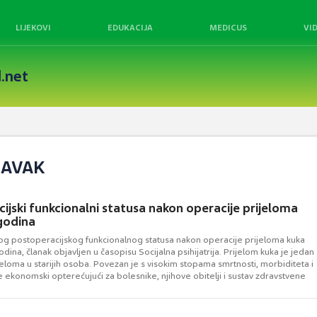
LIJEKOVI
EDUKACIJA
MEDICUS
VI
.net
RAVAK
ijski funkcionalni statusa nakon operacije prijeloma
godina
g postoperacijskog funkcionalnog statusa nakon operacije prijeloma kuka
godina, članak objavljen u časopisu Socijalna psihijatrija. Prijelom kuka je jedan
jeloma u starijih osoba. Povezan je s visokim stopama smrtnosti, morbiditeta i
 je ekonomski opterećujući za bolesnike, njihove obitelji i sustav zdravstvene