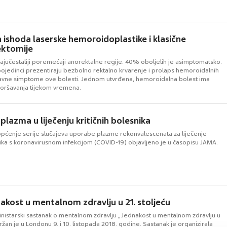
ishoda laserske hemoroidoplastike i klasične
ktomije
ajučestaliji poremećaji anorektalne regije. 40% oboljelih je asimptomatsko.
ojedinci prezentiraju bezbolno rektalno krvarenje i prolaps hemoroidalnih
avne simptome ove bolesti. Jednom utvrđena, hemoroidalna bolest ima
oršavanja tijekom vremena.
plazma u liječenju kritičnih bolesnika
pćenje serije slučajeva uporabe plazme rekonvalescenata za liječenje
nika s koronavirusnom infekcijom (COVID-19) objavljeno je u časopisu JAMA.
akost u mentalnom zdravlju u 21. stoljeću
ministarski sastanak o mentalnom zdravlju „Jednakost u mentalnom zdravlju u
držan je u Londonu 9. i 10. listopada 2018. godine. Sastanak je organizirala