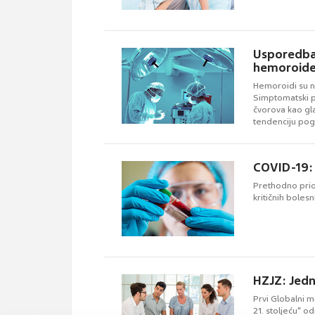
Usporedba 
hemoroide
Hemoroidi su n
Simptomatski p
čvorova kao gl
tendenciju pog
COVID-19: 
Prethodno prio
kritičnih boles
HZJZ: Jedn
Prvi Globalni 
21. stoljeću“ o