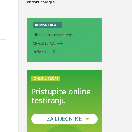
endokrinologije
KORISNI ALATI
Klirens kreatinina
CHA
DS
-VA
2
2
Pušenje
ONLINE TEČAJ
Pristupite online
testiranju:
ZA LIJEČNIKE