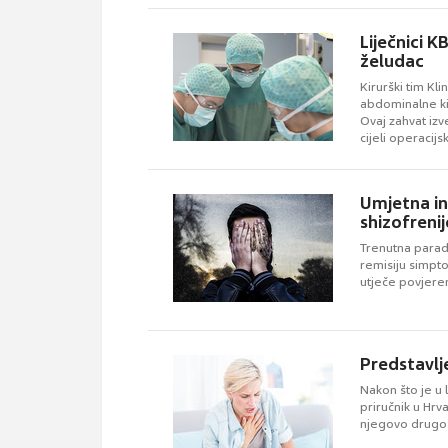
Liječnici K
želudac
Kirurški tim Kl
abdominalne kir
Ovaj zahvat izv
cijeli operaci
ovog kirurškog 
Umjetna in
shizofrenij
Trenutna paradi
remisiju simpt
utječe povjere
Predstavlj
Nakon što je u 
priručnik u Hrv
njegovo drugo 