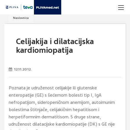
Naslovnica
Celijakija i dilatacijska
kardiomiopatija
12.11.2012.
Poznata je udruženost celijakije ili glutenske
enteropatije (GE) s šećernom bolesti tip I, IgA
nefropatijom, sideropeničnom anemijom, autoimunim
bolestima štitnjače, celijakičnim hepatitisom i
herpetiformnim dermatitisom. S druge strane,
udruženost dilatacijske kardiomiopatije (DK) s GE nije