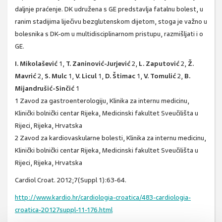
daljnje praćenje. DK udružena s GE predstavlja fatalnu bolest, u
ranim stadijima liječivu bezglutenskom dijetom, stoga je važno u
bolesnika s DK-om u multidisciplinarnom pristupu, razmišljati i o
GE.
I. Mikolašević
1,
T. Zaninović-Jurjević
2,
L. Zaputović
2,
Ž.
Mavrić
2,
S. Mulc
1,
V. Licul
1,
D. Štimac
1,
V. Tomulić
2,
B.
Mijandrušić-Sinčić
1
1 Zavod za gastroenterologiju, Klinika za internu medicinu,
Klinički bolnički centar Rijeka, Medicinski fakultet Sveučilišta u
Rijeci, Rijeka, Hrvatska
2 Zavod za kardiovaskularne bolesti, Klinika za internu medicinu,
Klinički bolnički centar Rijeka, Medicinski fakultet Sveučilišta u
Rijeci, Rijeka, Hrvatska
Cardiol Croat. 2012;7(Suppl 1):63-64.
http://www.kardio.hr/cardiologia-croatica/483-cardiologia-
croatica-20127suppl-11-176.html