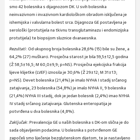
smo 42 bolesnika s dijagnozom DK. U svih bolesnika
neinvazivnom i invazivnom kardiološkom obradom isključena je
ishemijska i valvularna bolest srca. Dijagnoza GE postavljena je
serološki (protutijela na tkivnu transglutaminazu i endomizijska
protutijela) te biopsijom sluznice dvanaesnika.
Rezultati
: Od ukupnog broja bolesnika 28,6% (15) bile su žene, a
64,2% (27) muškarci. Prosječna starost je bila 59,5±12,5 godina
(Ž 58,5±16,5; M 60,0±9,9; p=NS). Prosječna ejekcijska frakcija
lijeve klijetke (LVEF) iznosila je 30,6% (Ž 29±12; M 31±13;
p=NS). Devet bolesnika (21,4%) je imalo NYHA I stadij srčanog
zatajivanja, 23 bolesnika (54,8%) je imalo NYHA II, 9 bolesnika
(21,4%) NYHA III stadij, dok je jedan bolesnik (2,4%) imao NYHA
IV stadij srčanog zatajivanja. Glutenska enteropatija je
potvrđena u dva bolesnika (4,8%).
Zaključak
: Prevalencija GE u naših bolesnika s DK-om slična je do
sada objavljenim podacima. U bolesnika s potvrđenom GE
započeli smo liječenje bezglutenskom dijetom, te je nastavljeno