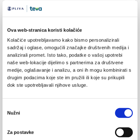
Ova web-stranica koristi kolačiće
Kolačiće upotrebljavamo kako bismo personalizirali
SVIĐA
MI SE
sadržaj i oglase, omogućili značajke društvenih medija i
celijakija
kardiomiopatija
0
analizirali promet. Isto tako, podatke o vašoj upotrebi
dilatiacija
naše web-lokacije dijelimo s partnerima za društvene
POVRATAK
medije, oglašavanje i analizu, a oni ih mogu kombinirati s
NA VRH
drugim podacima koje ste im pružili ili koje su prikupili
dok ste upotrebljavali njihove usluge.
Odabir
VEZANI SADRŽAJ
Nužni
<
>
pristanka
22.02.2021.
Za postavke
Adenokarcinom dvanaesnika u oboljelog od celijakije:
prikaz bolesnika