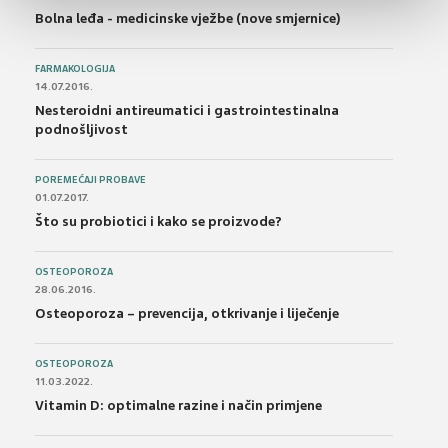
Bolna leđa - medicinske vježbe (nove smjernice)
FARMAKOLOGIJA
14.07.2016.
Nesteroidni antireumatici i gastrointestinalna
podnošljivost
POREMEĆAJI PROBAVE
01.07.2017.
Što su probiotici i kako se proizvode?
OSTEOPOROZA
28.06.2016.
Osteoporoza – prevencija, otkrivanje i liječenje
OSTEOPOROZA
11.03.2022.
Vitamin D: optimalne razine i način primjene