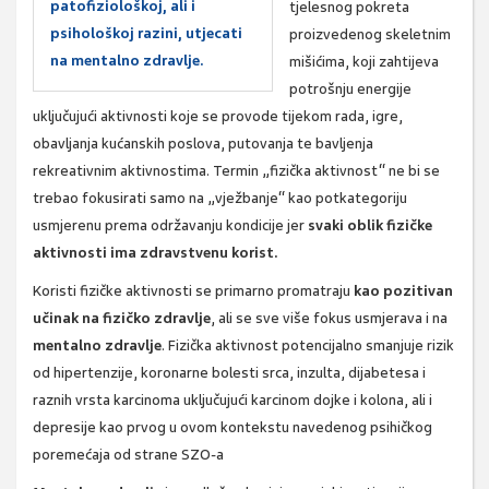
patofiziološkoj, ali i
tjelesnog pokreta
psihološkoj razini, utjecati
proizvedenog skeletnim
na mentalno zdravlje.
mišićima, koji zahtijeva
potrošnju energije
uključujući aktivnosti koje se provode tijekom rada, igre,
obavljanja kućanskih poslova, putovanja te bavljenja
rekreativnim aktivnostima. Termin „fizička aktivnost“ ne bi se
trebao fokusirati samo na „vježbanje“ kao potkategoriju
usmjerenu prema održavanju kondicije jer
svaki oblik fizičke
aktivnosti ima zdravstvenu korist.
Koristi fizičke aktivnosti se primarno promatraju
kao pozitivan
učinak na fizičko zdravlje
, ali se sve više fokus usmjerava i na
mentalno zdravlje
. Fizička aktivnost potencijalno smanjuje rizik
od hipertenzije, koronarne bolesti srca, inzulta, dijabetesa i
raznih vrsta karcinoma uključujući karcinom dojke i kolona, ali i
depresije kao prvog u ovom kontekstu navedenog psihičkog
poremećaja od strane SZO-a