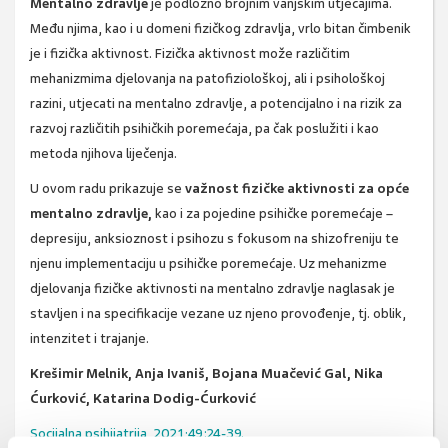
Mentalno zdravlje
je podložno brojnim vanjskim utjecajima.
Među njima, kao i u domeni fizičkog zdravlja, vrlo bitan čimbenik
je i fizička aktivnost. Fizička aktivnost može različitim
mehanizmima djelovanja na patofiziološkoj, ali i psihološkoj
razini, utjecati na mentalno zdravlje, a potencijalno i na rizik za
razvoj različitih psihičkih poremećaja, pa čak poslužiti i kao
metoda njihova liječenja.
U ovom radu prikazuje se
važnost fizičke aktivnosti za opće
mentalno zdravlje,
kao i za pojedine psihičke poremećaje –
depresiju, anksioznost i psihozu s fokusom na shizofreniju te
njenu implementaciju u psihičke poremećaje. Uz mehanizme
djelovanja fizičke aktivnosti na mentalno zdravlje naglasak je
stavljen i na specifikacije vezane uz njeno provođenje, tj. oblik,
intenzitet i trajanje.
Krešimir Melnik, Anja Ivaniš, Bojana Muačević Gal, Nika
Ćurković, Katarina Dodig-Ćurković
Socijalna psihijatrija, 2021;49:24-39.