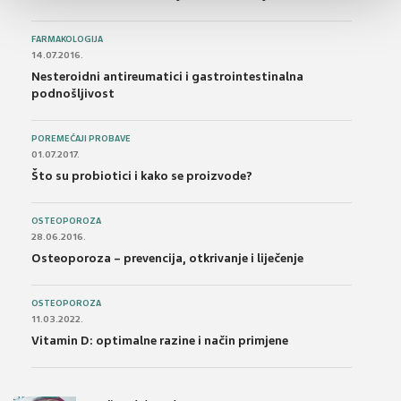
FARMAKOLOGIJA
14.07.2016.
Nesteroidni antireumatici i gastrointestinalna
podnošljivost
POREMEĆAJI PROBAVE
01.07.2017.
Što su probiotici i kako se proizvode?
OSTEOPOROZA
28.06.2016.
Osteoporoza – prevencija, otkrivanje i liječenje
OSTEOPOROZA
11.03.2022.
Vitamin D: optimalne razine i način primjene