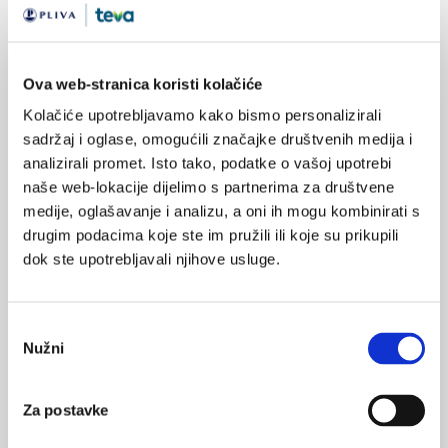
https://doi.org/10.24869/spsih.2021.24
Ova web-stranica koristi kolačiće
SVIĐA
Kolačiće upotrebljavamo kako bismo personalizirali
fizička aktivnost
MI SE
sadržaj i oglase, omogućili značajke društvenih medija i
1
mentalno zdavlje
analizirali promet. Isto tako, podatke o vašoj upotrebi
naše web-lokacije dijelimo s partnerima za društvene
POVRATAK
psihički poremećaj
NA VRH
medije, oglašavanje i analizu, a oni ih mogu kombinirati s
drugim podacima koje ste im pružili ili koje su prikupili
dok ste upotrebljavali njihove usluge.
Odabir
VEZANI SADRŽAJ
<
>
Nužni
pristanka
22.05.2025.
Zašto psihološka podrška u centru za testiranje?
Za postavke
19.05.2025.