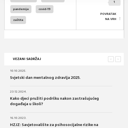
1
pandemija
covid-19
POVRATAK
NA VRH
zaštita
VEZANI SADRŽAJ
<
>
10.10.2025.
Svjetski dan mentalnog zdravlja 2025.
23.12.2024.
Kako djeci pružiti podršku nakon zastrašujućeg
događaja u školi?
16.10.2023.
HZJZ: Savjetovalište za psihosocijalne rizike na