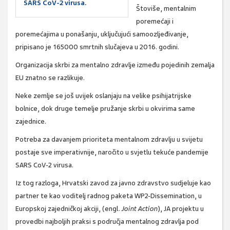
SARS CoV-2 virusa.
Štoviše, mentalnim
poremećaji i
poremećajima u ponašanju, uključujući samoozljeđivanje,
pripisano je 165000 smrtnih slučajeva u 2016. godini.
Organizacija skrbi za mentalno zdravlje između pojedinih zemalja
EU znatno se razlikuje.
Neke zemlje se još uvijek oslanjaju na velike psihijatrijske
bolnice, dok druge temelje pružanje skrbi u okvirima same
zajednice.
Potreba za davanjem prioriteta mentalnom zdravlju u svijetu
postaje sve imperativnije, naročito u svjetlu tekuće pandemije
SARS CoV-2 virusa.
Iz tog razloga, Hrvatski zavod za javno zdravstvo sudjeluje kao
partner te kao voditelj radnog paketa WP2-Dissemination, u
Europskoj zajedničkoj akciji, (engl.
Joint Action
), JA projektu u
provedbi najboljih praksi s područja mentalnog zdravlja pod