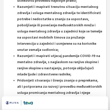
učinkovitu provedbu najboljih praksi;
Razumjeti i mapirati trenutnu situaciju mentalnog
zdravlja i usluga mentalnog zdravlja te identificirati
potrebe i nedostatke u znanju za uspostavu,
poboljšanje ili povećanje međusektorskih mreža i
usluga mentalnog zdravlja u zajednici koje se temelje
na uspostavi mobilnih timova za pružanje
intervencija u zajednici i usmjerene su na korisnike
unutar zemalja sudionica;
Razumjeti i mapirati utjecaj pandemije COVID-19 na
mentalno zdravlje, s naglaskom na ranjive skupine i
ranjive skupine u nastajanju, potonje uključujući
mlade ljude i zdravstvene radnike;
Pridonijeti stvaranju i širenju znanja o preprekama,
ali i potporama za razvoj i provedbu međusektorskih
usluga promicanja mentalnog zdravlja i njege
usmjerenih na pacijenta/korisnika, kao i strategija
prevencije samoubojstava u europskim zemljama;