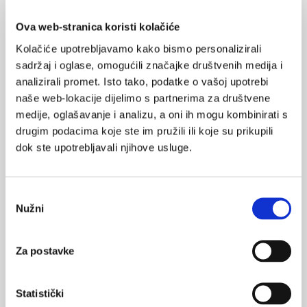
Poboljšati mentalno zdravlje i dobrobit djece,
adolescenata, odraslih i starije populacije
Ova web-stranica koristi kolačiće
olakšavanjem njihovog pristupa skrbi, kao i
Kolačiće upotrebljavamo kako bismo personalizirali
promicanjem i poboljšanjem kontinuiteta, kvalitete i
sadržaj i oglase, omogućili značajke društvenih medija i
koherentnosti prilagođenih preventivnih,
analizirali promet. Isto tako, podatke o vašoj upotrebi
promotivnih, kurativnih i rehabilitacijskih usluga
naše web-lokacije dijelimo s partnerima za društvene
mentalnog zdravlja njihovim individualnim
medije, oglašavanje i analizu, a oni ih mogu kombinirati s
potrebama, osiguranim u njihovom lokalnom i
drugim podacima koje ste im pružili ili koje su prikupili
društvenom okruženju;
dok ste upotrebljavali njihove usluge.
Povećati učinkovitost i dostupnost sustava
mentalnog zdravlja;
Interdisciplinarna suradnja kao i povećanje
Odabir
Nužni
integracije mentalnog zdravlja u primarnu
pristanka
zdravstvenu zaštitu čime će se pridonijeti razvoju
zdravstvenih usluga koje pružaju više usmjerenu,
Za postavke
koordiniranu skrb osobama s (često komorbidnim)
mentalnim i fizičkim zdravstvenim stanjima;
Statistički
Podržati pomak u upravljanju i organizaciji usluga