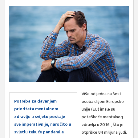
Više od jedna na šest
Potreba za davanjem
osoba diljem Europske
prioriteta mentalnom
unije (EU) imale su
zdravlju u svijetu postaje
poteškoće mentalnog
sve imperativnije, naročito u
zdravlja u 2016., što je
svjetlu tekuće pandemije
otprilike 84 milijuna ljudi.