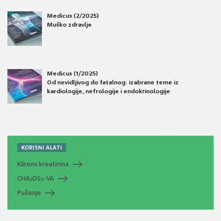
Medicus (2/2025)
Muško zdravlje
Medicus (1/2025)
Od nevidljivog do fatalnog: izabrane teme iz
kardiologije, nefrologije i endokrinologije
KORISNI ALATI
Klirens kreatinina
CHA
DS
-VA
2
2
Pušenje