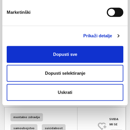
mentalnog zdravlja od institucionalizirane skrbi za
mentalno zdravlje prema (održivoj) uspostavi
Marketinški
lokalnih mreža u zajednici i usmjerenih na korisnike za
integrirane usluge mentalnog zdravlja u državama
članicama EU-a sudionicama;
Prikaži detalje
Pridonijeti smanjenju smrtnosti od samoubojstava u
Europi;
Pridonijeti boljoj i učinkovitijoj upotrebi podataka i
Dopusti sve
informacija za razvoj, provedbu, praćenje i evaluaciju
međusektorskih, u zajednici i usluga za promicanje i
Dopusti selektiranje
prevenciju mentalnog zdravlja usmjerenih na
klijenta/korisnika
Izvor:
Hrvatski zavod za javno zdravstvo
Uskrati
mentalno zdravlje
SVIĐA
MI SE
samoubojstvo
suicidalnost