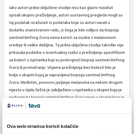
Iako autori jedne uključene studije nisu kao glavni rezultat
opisali ukupno preživljenje, autori sustavnog pregleda mogli su
taj podatak izračunati iz podataka koje su autori naveli u
dodatku znanstvenom radu, iz čega je bilo vidljivo da biopsija
sentinel limfnog čvora nema koristi za osobe s melanomom
srednje ili velike debljine. Ta jedna uključena studija također nije
prikazala podatke o eventualnoj razlici u preživljenju specifičnom
za bolest u ispitanika koji su podvrgnuti biopsiji sentinel limfnog
čvora ili promatranju. Vrijeme preživljenja bez bolesti bilo je
bolje u skupini kojoj je napravljena biopsija sentinel limfnog
čvora. Međutim, ponovno javljanje melanoma na nekom drugom
mjestu u tijelu češće je zabilježeno u ispitanika u skupini koja je
podvrgnuta biopsiji sentinel limfnog čvora nego u skupini koja je
aktivno nadzirana.
Kvaliteta dokaza
Kvaliteta dokaza bila je niska za promatrane rezultate. Kako su
Ova web-stranica koristi kolačiće
pokazali rezultati te jedne studije, trenutno nema jasnih dokaza