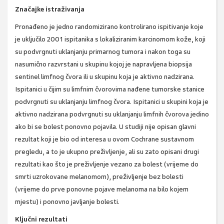
Značajke istraživanja
Pronađeno je jedno randomizirano kontrolirano ispitivanje koje
je uključilo 2001 ispitanika s lokaliziranim karcinomom kože, koji
su podvrgnuti uklanjanju primarnog tumora i nakon toga su
nasumično razvrstani u skupinu kojoj je napravljena biopsija
sentinel limfnog čvora ili u skupinu koja je aktivno nadzirana.
Ispitanici u čijim su limfnim čvorovima nađene tumorske stanice
podvrgnuti su uklanjanju limfnog čvora. Ispitanici u skupini koja je
aktivno nadzirana podvrgnuti su uklanjanju limfnih čvorova jedino
ako bi se bolest ponovno pojavila. U studiji nije opisan glavni
rezultat koji je bio od interesa u ovom Cochrane sustavnom
pregledu, a to je ukupno preživljenje, ali su zato opisani drugi
rezultati kao što je preživljenje vezano za bolest (vrijeme do
smrti uzrokovane melanomom), preživljenje bez bolesti
(vrijeme do prve ponovne pojave melanoma na bilo kojem
mjestu) i ponovno javljanje bolesti.
Ključni rezultati