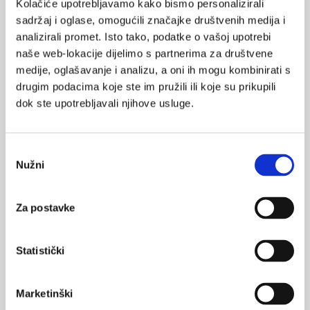
Kolačiće upotrebljavamo kako bismo personalizirali
koji bi preporučili provođenje biopsije sentinel limfnog čvora
sadržaj i oglase, omogućili značajke društvenih medija i
nakon koje bi se vadio limfni čvor u svrhu boljeg ukupnog
analizirali promet. Isto tako, podatke o vašoj upotrebi
preživljenja ili preživljenja vezanog za melanom u usporedbi s
naše web-lokacije dijelimo s partnerima za društvene
aktivnim nadziranjem.
medije, oglašavanje i analizu, a oni ih mogu kombinirati s
drugim podacima koje ste im pružili ili koje su prikupili
Bilješka o prijevodu:
dok ste upotrebljavali njihove usluge.
Hrvatski Cochrane
Prevela: Livia Puljak
The Cochrane Library
DOI: 10.1002/14651858.CD010307.pub2
Odabir
Nužni
pristanka
SVIĐA
Za postavke
MI SE
0
melanom
sentinel
Statistički
POVRATAK
NA VRH
Marketinški