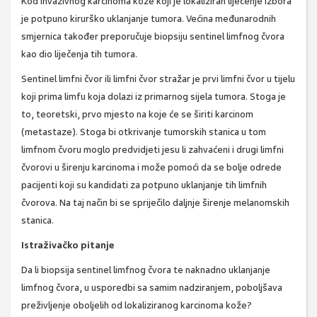
Kod invazivnog karcinoma kože koji je lokaliziran liječenje izbora
je potpuno kirurško uklanjanje tumora. Većina međunarodnih
smjernica također preporučuje biopsiju sentinel limfnog čvora
kao dio liječenja tih tumora.
Sentinel limfni čvor ili limfni čvor stražar je prvi limfni čvor u tijelu
koji prima limfu koja dolazi iz primarnog sijela tumora. Stoga je
to, teoretski, prvo mjesto na koje će se širiti karcinom
(metastaze). Stoga bi otkrivanje tumorskih stanica u tom
limfnom čvoru moglo predvidjeti jesu li zahvaćeni i drugi limfni
čvorovi u širenju karcinoma i može pomoći da se bolje odrede
pacijenti koji su kandidati za potpuno uklanjanje tih limfnih
čvorova. Na taj način bi se spriječilo daljnje širenje melanomskih
stanica.
Istraživačko pitanje
Da li biopsija sentinel limfnog čvora te naknadno uklanjanje
limfnog čvora, u usporedbi sa samim nadziranjem, poboljšava
preživljenje oboljelih od lokaliziranog karcinoma kože?