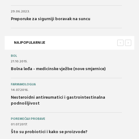
29.06.2023.
Preporuke za sigurniji boravak na suncu
NAJPOPULARNIJE
<
>
BOL
21.10.2015.
Bolna leđa - medicinske vježbe (nove smjernice)
FARMAKOLOGIJA
14.07.2016.
Nesteroidni antireumatici i gastrointestinalna
podnošljivost
POREMEĆAJI PROBAVE
01.07.2017.
Što su probiotici i kako se proizvode?