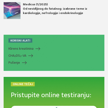
Medicus (1/2025)
Od nevidljivog do fatalnog: izabrane teme iz
kardiologije, nefrologije i endokrinologije
KORISNI ALATI
Klirens kreatinina
CHA
DS
-VA
2
2
Pušenje
ONLINE TEČAJ
Pristupite online testiranju: