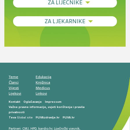
ZA LIJEČNIKE
Debljina - od prevencije do personalizirane
ZA LJEKARNIKE
terapije
Novi pogled na migrenu: komorbiditeti, spolne
razlike i nove terapije
Antikoagulansi u ljekarničkoj praksi –
komunikacija, adherencija i sigurnost
Muško urološko zdravlje: od funkcionalnih
smetnji do rane onkološke dijagnostike
Mentalno zdravlje muškaraca: skriveni rizici i
kliničke posljedice
Životni stil i kardiovaskularno zdravlje
muškaraca
Teme
Edukacija
Članci
Knjižnica
Vijesti
Medicus
Lijekovi
Linkovi
Kontakt
Oglašavanje
Impressum
Važne pravne informacije, uvjeti korištenja i pravila
privatnosti
Teva
Global site
PLIVAzdravlje.hr
PLIVA.hr
Partneri:
CMJ
,
HPD
,
kardio.hr
,
Liječnički vjesnik
,