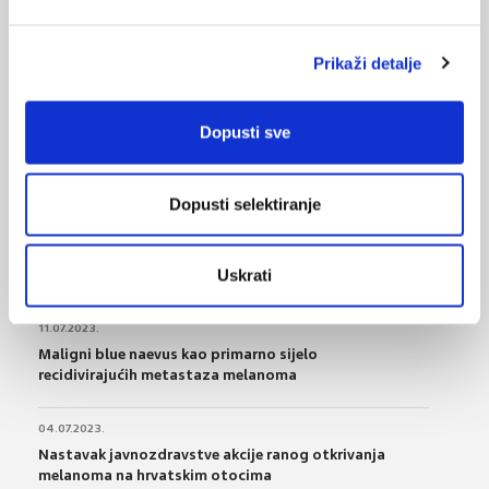
Prikaži detalje
VEZANI SADRŽAJ
<
>
14.03.2024.
Dopusti sve
Prva stanična terapija za solidne tumore: što to
znači za liječenje raka
Dopusti selektiranje
13.10.2023.
Određivanje ključnih značajki crijevne disbioze kod
melanoma
Uskrati
11.07.2023.
Maligni blue naevus kao primarno sijelo
recidivirajućih metastaza melanoma
04.07.2023.
Nastavak javnozdravstve akcije ranog otkrivanja
melanoma na hrvatskim otocima