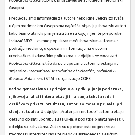
Publication Ethics
(COPE), pridržavaju se svi ugledni medicinski
časopisi.
Pregledali smo informacije za autore nekolicine velikih izdavača
u čijim medicinskim časopisima najčešće objavljuju hrvatski autori
kako bismo utvrdili primjenjuju li se i u kojoj mjeri te preporuke.
Izdavač MDPI, iznimno popularan među hrvatskim autorima s
područja medicine, u opsežnim informacijama o svojim
uređivačkim i izdavačkim politikama, u odjeljku
Research nad
Publication Ethics
ističe da se u uputama autorima oslanja na
smjernice
International Association of Scientific, Technical &
Medical Publishers
(STM) i organizacije COPE.
Kad se
generativna UI primjenjuje u prikupljanju podataka,
njihovoj analizi i interpretaciji ili pisanju teksta rada i
grafičkom prikazu rezultata, autori to moraju prijaviti pri
slanju rukopisa
. U odjeljku „Materijali i metode“ autori trebaju
detaljno opisati uporabu alata UI-ja, a podatke o alatu navesti u
odjeljku sa zahvalama. Autori su u potpunosti odgovorni za
izvornost i integritet rada te njegovu usklađenost s etičkim