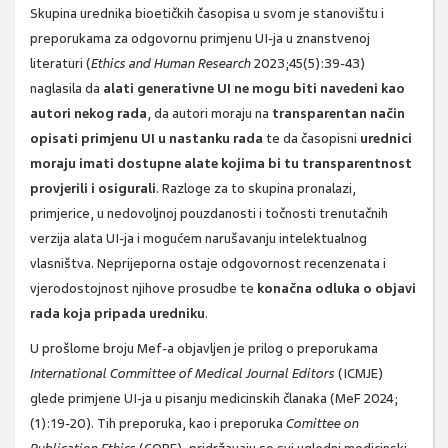
Skupina urednika bioetičkih časopisa u svom je stanovištu i
preporukama za odgovornu primjenu UI-ja u znanstvenoj
literaturi (
Ethics and Human Research
2023;45(5):39-43)
naglasila da
alati generativne UI ne mogu biti navedeni kao
autori nekog rada
, da autori moraju na
transparentan način
opisati primjenu UI u nastanku rada
te da časopisni
urednici
moraju imati dostupne alate kojima bi tu transparentnost
provjerili i osigurali
. Razloge za to skupina pronalazi,
primjerice, u nedovoljnoj pouzdanosti i točnosti trenutačnih
verzija alata UI-ja i mogućem narušavanju intelektualnog
vlasništva. Neprijeporna ostaje odgovornost recenzenata i
vjerodostojnost njihove prosudbe te
konačna odluka o objavi
rada koja pripada uredniku
.
U prošlome broju Mef-a objavljen je prilog o preporukama
International Committee of Medical Journal Editors
(ICMJE)
glede primjene UI-ja u pisanju medicinskih članaka (MeF 2024;
(1):19-20). Tih preporuka, kao i preporuka
Comittee on