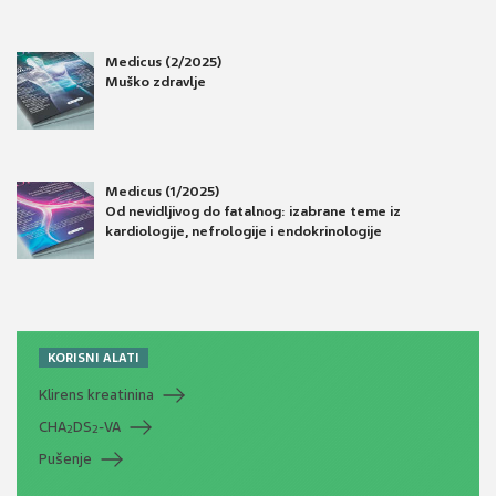
Medicus (2/2025)
Muško zdravlje
Medicus (1/2025)
Od nevidljivog do fatalnog: izabrane teme iz
kardiologije, nefrologije i endokrinologije
KORISNI ALATI
Klirens kreatinina
CHA
DS
-VA
2
2
Pušenje