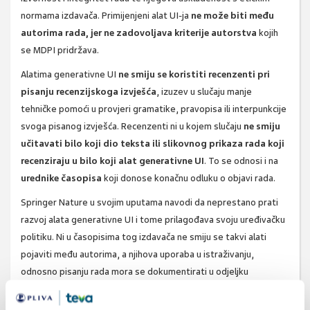
normama izdavača. Primijenjeni alat UI-ja
ne može biti među
autorima rada, jer ne zadovoljava kriterije autorstva
kojih
se MDPI pridržava.
Alatima generativne UI
ne smiju se koristiti recenzenti pri
pisanju recenzijskoga izvješća
, izuzev u slučaju manje
tehničke pomoći u provjeri gramatike, pravopisa ili interpunkcije
svoga pisanog izvješća. Recenzenti ni u kojem slučaju
ne smiju
učitavati bilo koji dio teksta ili slikovnog prikaza rada koji
recenziraju u bilo koji alat generativne UI
. To se odnosi i na
urednike časopisa
koji donose konačnu odluku o objavi rada.
Springer Nature u svojim uputama navodi da neprestano prati
razvoj alata generativne UI i tome prilagođava svoju uređivačku
politiku. Ni u časopisima tog izdavača ne smiju se takvi alati
pojaviti među autorima, a njihova uporaba u istraživanju,
odnosno pisanju rada mora se dokumentirati u odjeljku
„Materijali i metode“.
Uporaba nekog alata UI-ja za
poboljšanje čitljivosti i stila teksta koje je napisao