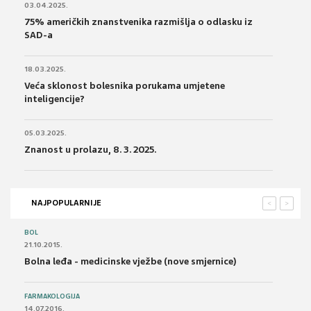
03.04.2025.
75% američkih znanstvenika razmišlja o odlasku iz
SAD-a
18.03.2025.
Veća sklonost bolesnika porukama umjetene
inteligencije?
05.03.2025.
Znanost u prolazu, 8. 3. 2025.
NAJPOPULARNIJE
<
>
BOL
21.10.2015.
Bolna leđa - medicinske vježbe (nove smjernice)
FARMAKOLOGIJA
14.07.2016.