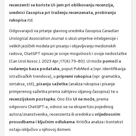
recenzenti se koriste UI-jem pri oblikovanju recenzija,
urednici časopisa pri traženju recenzenata, probiranju
rukopisa
itd.
Odgovarajući na pitanje glavnog urednika časopisa
Canadian
Urological Association Journal
o ulozi umjetne inteligencije i
velikih jezičnih modela pri pisanju i objavljivanju medicinskih
radova, ChatGPT opisao je svoje mogućnosti i svoje nedostatke
(Can Urol Assoc J. 2023 Apr;17(4):79–80). UI može
pomoći u
rudarenju baza podataka
, poput PubMed-a (npr. identifikacija
istraživačkih trendova), u
pripremi rukopisa
(npr. gramatika,
sintaksa, stil),
pisanju sažetka
(analiza rukopisa i pisanje
primjerenog sažetka prema zahtjevu ciljanog časopisa) te u
recenzijskom postupku
. Ono što
UI ne može
, prema
odgovoru ChatGPT-a, odnosi se na ekspertizu pojedinog
autora/znanstvenika, recenzenta ili urednika u
vrijednosnim
prosudbama i ključnim odlukama
. Kritička analiza i kontekst
ostaju isključivo u njihovoj domeni.