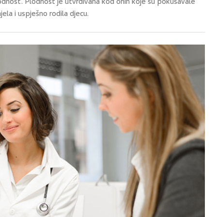
lodnost. Plodnost je utvrđivana kod onih koje su pokušavale
jela i uspješno rodila djecu.