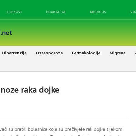
LIJEKOVI
EDUKACIJA
MEDICUS
VI
.net
Hipertenzija
Osteoporoza
Farmakologija
Migrena
gnoze raka dojke
ivači su pratili bolesnica koje su preživjele rak dojke tijekom