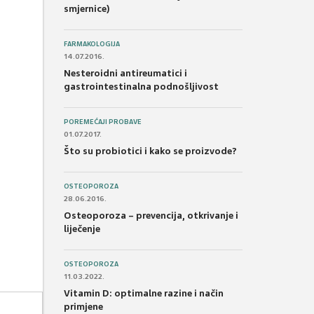
smjernice)
FARMAKOLOGIJA
14.07.2016.
Nesteroidni antireumatici i
gastrointestinalna podnošljivost
POREMEĆAJI PROBAVE
01.07.2017.
Što su probiotici i kako se proizvode?
OSTEOPOROZA
28.06.2016.
Osteoporoza – prevencija, otkrivanje i
liječenje
OSTEOPOROZA
11.03.2022.
Vitamin D: optimalne razine i način
primjene