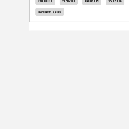
rak dojke
fertilitet
plodnost
trudnoća
karcinom dojke