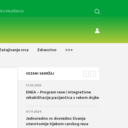
DEO KNJIŽNICA
Zatajivanje srca
Zdravstvo
>>>
VEZANI SADRŽAJ
<
>
11.02.2025.
ENEA – Program rane i integrativne
rehabilitacije pacijentica s rakom dojke
01.11.2024.
Jednoredno vs dvoredno šivanje
uterotomije tijekom carskog reza