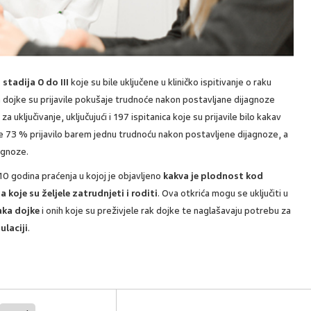
stadija 0 do III
koje su bile uključene u kliničko ispitivanje o raku
 dojke su prijavile pokušaje trudnoće nakon postavljane dijagnoze
za uključivanje, uključujući i 197 ispitanica koje su prijavile bilo kakav
a je 73 % prijavilo barem jednu trudnoću nakon postavljene dijagnoze, a
agnoze.
10 godina praćenja u kojoj je objavljeno
kakva je plodnost kod
a koje su željele zatrudnjeti i roditi
. Ova otkrića mogu se uključiti u
aka dojke
i onih koje su preživjele rak dojke te naglašavaju potrebu za
ulaciji
.