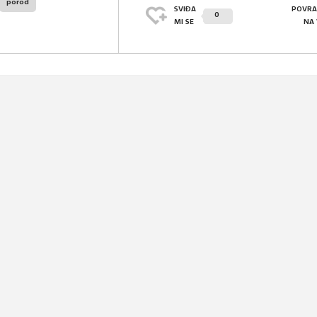
porod
SVIĐA
POVRA
0
MI SE
NA