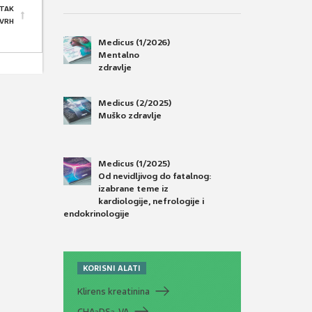
TAK
 VRH
Medicus (1/2026)
Mentalno
zdravlje
Medicus (2/2025)
Muško zdravlje
Medicus (1/2025)
Od nevidljivog do fatalnog:
izabrane teme iz
kardiologije, nefrologije i
endokrinologije
KORISNI ALATI
Klirens kreatinina
CHA
DS
-VA