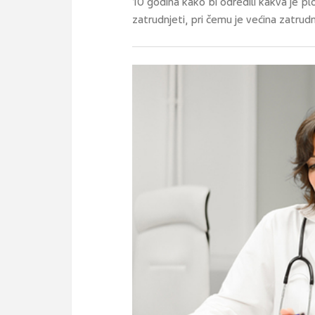
10 godina kako bi odredili kakva je p
zatrudnjeti, pri čemu je većina zatrudn