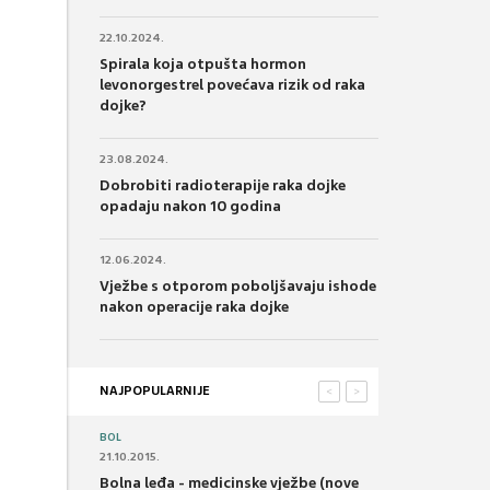
22.10.2024.
Spirala koja otpušta hormon
levonorgestrel povećava rizik od raka
dojke?
23.08.2024.
Dobrobiti radioterapije raka dojke
opadaju nakon 10 godina
12.06.2024.
Vježbe s otporom poboljšavaju ishode
nakon operacije raka dojke
NAJPOPULARNIJE
<
>
BOL
21.10.2015.
Bolna leđa - medicinske vježbe (nove