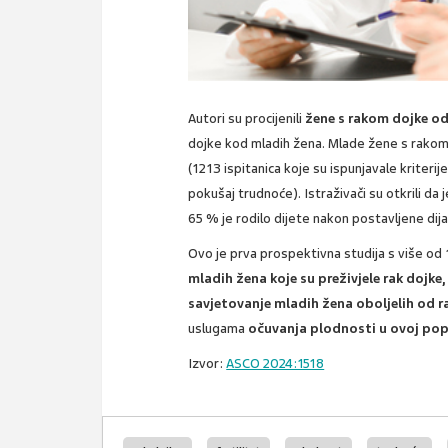
Autori su procijenili
žene s rakom dojke od 
dojke kod mladih žena. Mlade žene s rakom
(1213 ispitanica koje su ispunjavale kriterije 
pokušaj trudnoće). Istraživači su otkrili d
65 % je rodilo dijete nakon postavljene dij
Ovo je prva prospektivna studija s više od 
mladih žena koje su preživjele rak dojke, 
savjetovanje mladih žena oboljelih od r
uslugama
očuvanja plodnosti u ovoj pop
Izvor:
ASCO 2024:1518