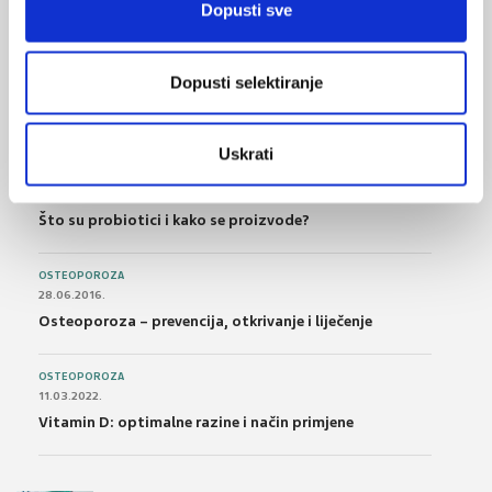
Dopusti sve
FARMAKOLOGIJA
14.07.2016.
Dopusti selektiranje
Nesteroidni antireumatici i gastrointestinalna
podnošljivost
Uskrati
POREMEĆAJI PROBAVE
01.07.2017.
Što su probiotici i kako se proizvode?
OSTEOPOROZA
28.06.2016.
Osteoporoza – prevencija, otkrivanje i liječenje
OSTEOPOROZA
11.03.2022.
Vitamin D: optimalne razine i način primjene