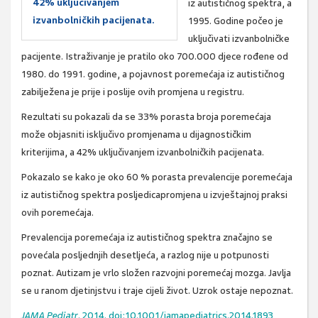
42% uključivanjem
iz autističnog spektra, a
izvanbolničkih pacijenata.
1995. Godine počeo je
uključivati izvanbolničke
pacijente. Istraživanje je pratilo oko 700.000 djece rođene od
1980. do 1991. godine, a pojavnost poremećaja iz autističnog
zabilježena je prije i poslije ovih promjena u registru.
Rezultati su pokazali da se 33% porasta broja poremećaja
može objasniti isključivo promjenama u dijagnostičkim
kriterijima, a 42% uključivanjem izvanbolničkih pacijenata.
Pokazalo se kako je oko 60 % porasta prevalencije poremećaja
iz autističnog spektra posljedicapromjena u izvještajnoj praksi
ovih poremećaja.
Prevalencija poremećaja iz autističnog spektra značajno se
povećala posljednjih desetljeća, a razlog nije u potpunosti
poznat. Autizam je vrlo složen razvojni poremećaj mozga. Javlja
se u ranom djetinjstvu i traje cijeli život. Uzrok ostaje nepoznat.
JAMA Pediatr
. 2014. doi:10.1001/jamapediatrics.2014.1893