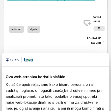
SVIĐA
MI SE
0
autizam
dijete
POVRATAK
NA VRH
VEZANI SADRŽAJ
<
>
Ova web-stranica koristi kolačiće
Kolačiće upotrebljavamo kako bismo personalizirali
30.07.2025.
Otkrivena četiri biološki i klinički različita podtipa
sadržaj i oglase, omogućili značajke društvenih medija i
autizma
analizirali promet. Isto tako, podatke o vašoj upotrebi
naše web-lokacije dijelimo s partnerima za društvene
12.05.2025.
medije, oglašavanje i analizu, a oni ih mogu kombinirati s