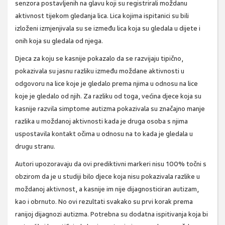
senzora postavljenih na glavu koji su registrirali moždanu
aktivnost tijekom gledanja lica. Lica kojima ispitanici su bili
izloženi izmjenjivala su se između lica koja su gledala u dijete i
onih koja su gledala od njega.
Djeca za koju se kasnije pokazalo da se razvijaju tipično,
pokazivala su jasnu razliku između moždane aktivnosti u
odgovoru na lice koje je gledalo prema njima u odnosu na lice
koje je gledalo od njih. Za razliku od toga, većina djece koja su
kasnije razvila simptome autizma pokazivala su značajno manje
razlika u moždanoj aktivnosti kada je druga osoba s njima
uspostavila kontakt očima u odnosu na to kada je gledala u
drugu stranu.
Autori upozoravaju da ovi prediktivni markeri nisu 100% točni s
obzirom da je u studiji bilo djece koja nisu pokazivala razlike u
moždanoj aktivnost, a kasnije im nije dijagnosticiran autizam,
kao i obrnuto. No ovi rezultati svakako su prvi korak prema
ranijoj dijagnozi autizma. Potrebna su dodatna ispitivanja koja bi