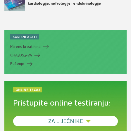
kardiologije, nefrologije i endokrinologije
KORISNI ALATI
Klirens kreatinina
CHA
DS
-VA
2
2
Pušenje
ONLINE TEČAJ
Pristupite online testiranju:
ZA LIJEČNIKE