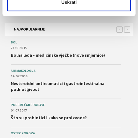
Uskrati
Obilježen Svjetski dan svjesnosti o autizmu, 2. 4.
NAJPOPULARNIJE
<
>
BOL
21.10.2015.
Bolna leđa - medicinske vježbe (nove smjernice)
FARMAKOLOGIJA
14.07.2016.
Nesteroidni antireumatici i gastrointestinalna
podnošljivost
POREMEĆAJI PROBAVE
01.07.2017.
Što su probiotici i kako se proizvode?
OSTEOPOROZA