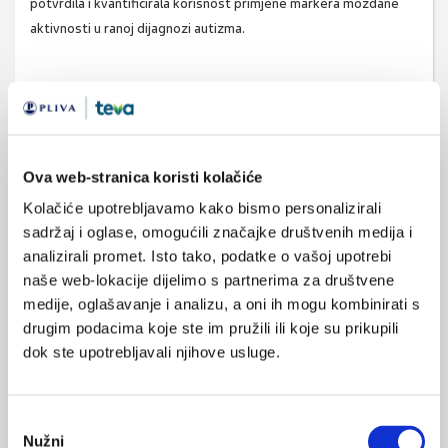
potvrdila i kvantificirala korisnost primjene markera moždane
aktivnosti u ranoj dijagnozi autizma.
Current Biology 10.1016/j.cub.2011.12.056
Ova web-stranica koristi kolačiće
Kolačiće upotrebljavamo kako bismo personalizirali
sadržaj i oglase, omogućili značajke društvenih medija i
SVIĐA
analizirali promet. Isto tako, podatke o vašoj upotrebi
MI SE
naše web-lokacije dijelimo s partnerima za društvene
0
autizam
moždana aktivnost
medije, oglašavanje i analizu, a oni ih mogu kombinirati s
drugim podacima koje ste im pružili ili koje su prikupili
POVRATAK
dok ste upotrebljavali njihove usluge.
NA VRH
Odabir
Nužni
pristanka