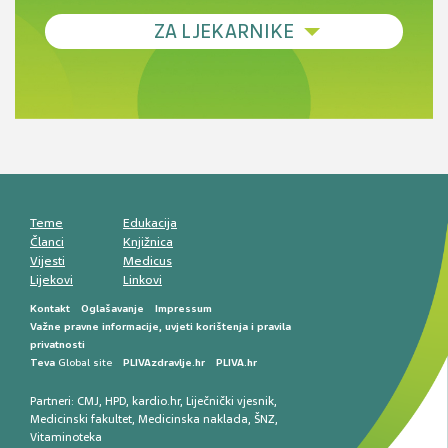
Debljina - od prevencije do personalizirane
ZA LJEKARNIKE
terapije
Novi pogled na migrenu: komorbiditeti, spolne
razlike i nove terapije
Antikoagulansi u ljekarničkoj praksi –
komunikacija, adherencija i sigurnost
Muško urološko zdravlje: od funkcionalnih
smetnji do rane onkološke dijagnostike
Mentalno zdravlje muškaraca: skriveni rizici i
kliničke posljedice
Životni stil i kardiovaskularno zdravlje
muškaraca
Teme
Edukacija
Članci
Knjižnica
Vijesti
Medicus
Lijekovi
Linkovi
Kontakt
Oglašavanje
Impressum
Važne pravne informacije, uvjeti korištenja i pravila
privatnosti
Teva
Global site
PLIVAzdravlje.hr
PLIVA.hr
Partneri:
CMJ
,
HPD
,
kardio.hr
,
Liječnički vjesnik
,
Medicinski fakultet
,
Medicinska naklada
,
ŠNZ
,
Vitaminoteka