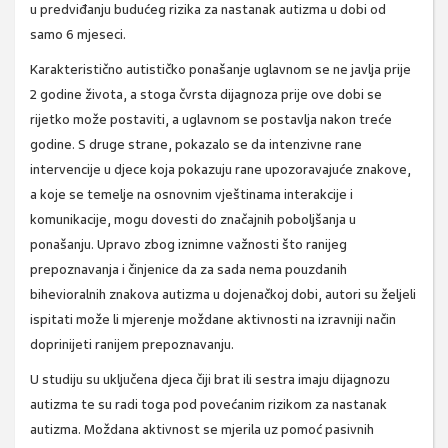
u predviđanju budućeg rizika za nastanak autizma u dobi od
samo 6 mjeseci.
Karakteristično autističko ponašanje uglavnom se ne javlja prije
2 godine života, a stoga čvrsta dijagnoza prije ove dobi se
rijetko može postaviti, a uglavnom se postavlja nakon treće
godine. S druge strane, pokazalo se da intenzivne rane
intervencije u djece koja pokazuju rane upozoravajuće znakove,
a koje se temelje na osnovnim vještinama interakcije i
komunikacije, mogu dovesti do značajnih poboljšanja u
ponašanju. Upravo zbog iznimne važnosti što ranijeg
prepoznavanja i činjenice da za sada nema pouzdanih
bihevioralnih znakova autizma u dojenačkoj dobi, autori su željeli
ispitati može li mjerenje moždane aktivnosti na izravniji način
doprinijeti ranijem prepoznavanju.
U studiju su uključena djeca čiji brat ili sestra imaju dijagnozu
autizma te su radi toga pod povećanim rizikom za nastanak
autizma. Moždana aktivnost se mjerila uz pomoć pasivnih